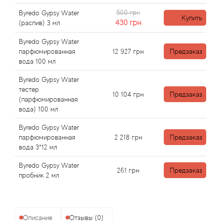
Angel Schlesser
500 грн
Byredo Gypsy Water
Купить
430
грн
(распив) 3 мл
Anima Mundi
Byredo Gypsy Water
Anna Sui
парфюмированная
12 927
грн
Предзаказ
вода 100 мл
Annayake
Byredo Gypsy Water
тестер
10 104
грн
Предзаказ
Anne Fontaine
(парфюмированная
вода) 100 мл
Annick Goutal
Byredo Gypsy Water
парфюмированная
2 218
грн
Предзаказ
вода 3*12 мл
Antonia's Flowers
Byredo Gypsy Water
261
грн
Предзаказ
Antonio Banderas
пробник 2 мл
Antonio Puig
Описание
Отзывы (0)