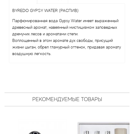
Antonio Visconti
BYREDO GYPSY WATER (РАСПИВ)
Aquolina
Парфюмированная вода Gypsy Water имеет выраженный
древесный аромат, навеянный мистицизмом заповедных
Arabesque Perfumes
дремучих лесов и ароматами степи.
Воплощенный в этом аромате дух свободы, присущий
Arabiyat
жизни цыган, обрел гламурный оттенок, придавая аромату
воздушную легкость.
Aramis
Ariana Grande
Armaf
РЕКОМЕНДУЕМЫЕ ТОВАРЫ
Armand Basi
Arrogance