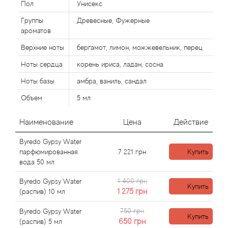
Alexandre Barthet
Пол
Унисекс
Группы
Древесные, Фужерные
Alexandre J
ароматов
Верхние ноты
бергамот, лимон, можжевельник, перец
Alfred Dunhill
Ноты сердца
корень ириса, ладан, сосна
Alyson Oldoini
Ноты базы
амбра, ваниль, сандал
Объем
5 мл
Alyssa Ashley
Наименование
Цена
Действие
American Crew
Byredo Gypsy Water
Amouage
парфюмированная
7 221
грн
Купить
вода 50 мл
Amouroud
1 400 грн
Byredo Gypsy Water
Купить
1 275
грн
(распив) 10 мл
Andre L'Arom
750 грн
Byredo Gypsy Water
Купить
650
грн
(распив) 5 мл