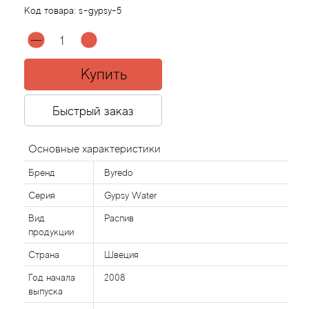
Код товара:
s-gypsy-5
Agonist
Aigner
Купить
Aj Arabia (Widian)
Быстрый заказ
Ajmal
Основные характеристики
Al Haramain
Бренд
Byredo
Серия
Gypsy Water
Al Jazeera
Вид
Распив
продукции
Alaia Paris
Страна
Швеция
Alexander McQueen
Год начала
2008
выпуска