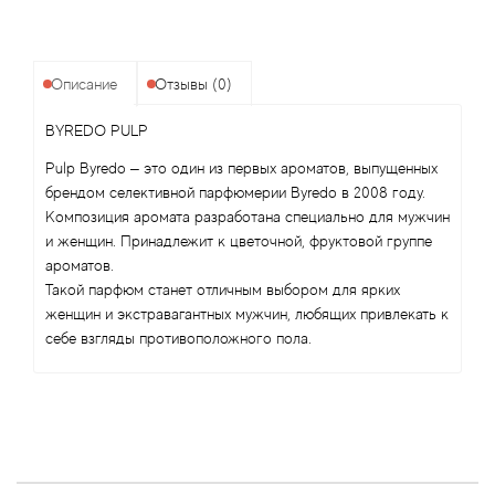
Alexandre Barthet
Alexandre J
Описание
Отзывы (0)
Alfred Dunhill
BYREDO PULP
Alyson Oldoini
Pulp Byredo – это один из первых ароматов, выпущенных
брендом селективной парфюмерии Byredo в 2008 году.
Композиция аромата разработана специально для мужчин
Alyssa Ashley
и женщин. Принадлежит к цветочной, фруктовой группе
ароматов.
American Crew
Такой парфюм станет отличным выбором для ярких
женщин и экстравагантных мужчин, любящих привлекать к
Amouage
себе взгляды противоположного пола.
Amouroud
Andre L'Arom