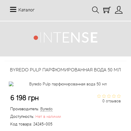
Каталог
12 Parfumeurs Francais
О нас
Мой аккаунт
19-69
Отзывы
История заказов
BYREDO PULP ПАРФЮМИРОВАННАЯ ВОДА 50 МЛ
27 87 Perfumes
Доставка
Рассылка новостей
42° by Beauty More
Условия
6 198 грн
Abercrombie Fitch
Aкции
0 отзывов
Производитель:
Byredo
Absolument Parfumeur
Контакты
Доступность:
Нет в наличии
Код товара:
24245-005
Acca Kappa
Статьи