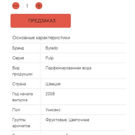
Acqua di Parma
ПРЕДЗАКАЗ
Acqua di Sardegna
Основные характеристики
Adidas
Бренд
Byredo
Серия
Pulp
Aedes de Venustas
Вид
Парфюмированная вода
Aerin Lauder
продукции
Страна
Швеция
Affinessence
Год начала
2008
выпуска
Afnan
Пол
Унисекс
Agatha Ruiz de la Prada
Группы
Фруктовые, Цветочные
ароматов
Agent Provocateur