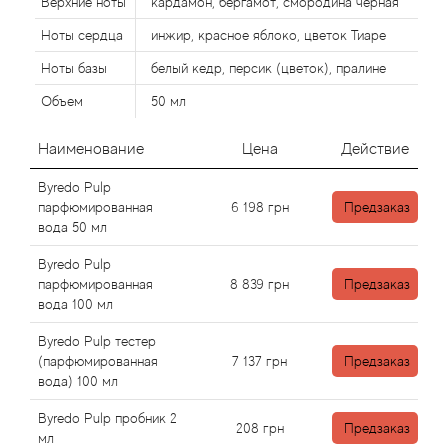
Верхние ноты
кардамон, бергамот, смородина черная
Ноты сердца
инжир, красное яблоко, цветок Тиаре
Agonist
Ноты базы
белый кедр, персик (цветок), пралине
Aigner
Объем
50 мл
Aj Arabia (Widian)
Наименование
Цена
Действие
Byredo Pulp
Ajmal
парфюмированная
6 198
грн
Предзаказ
вода 50 мл
Al Haramain
Byredo Pulp
парфюмированная
8 839
грн
Предзаказ
Al Jazeera
вода 100 мл
Byredo Pulp тестер
Alaia Paris
(парфюмированная
7 137
грн
Предзаказ
вода) 100 мл
Alexander McQueen
Byredo Pulp пробник 2
208
грн
Предзаказ
мл