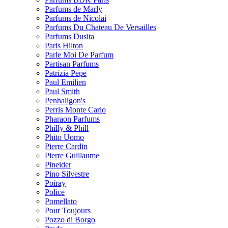
Parfums de Marly
Parfums de Nicolai
Parfums Du Chateau De Versailles
Parfums Dusita
Paris Hilton
Parle Moi De Parfum
Partisan Parfums
Patrizia Pepe
Paul Emilien
Paul Smith
Penhaligon's
Perris Monte Carlo
Pharaon Parfums
Philly & Phill
Phito Uomo
Pierre Cardin
Pierre Guillaume
Pineider
Pino Silvestre
Poiray
Police
Pomellato
Pour Toujours
Pozzo di Borgo