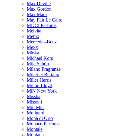
Max Deville
Max Gordon
Max Mara
May Fair Le Caire
MDCI Parfums
Melvita
Memo
Mercedes-Benz
Mexx
Mi6ka
Michael Kors
Mila Schön
Milano Fragranze
Miller et Bertaux
Miller Harris
Milton Lloyd
MiN New York
Missha
Missoni
Miu Miu
Molinard
Mona di Orio
Monaco Parfums
Montale
Montana