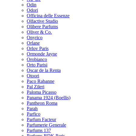
Odin
Odori
Officina delle Essenze
Olfactive Studio
Olibere Parfums
Oliver & Co.
Onyrico
Orlane
Orlov Paris
Ormonde Jayne
Orobianco
Orto Parisi
Oscar de la Renta
Otoori
Paco Rabanne
Pal Zileri
Paloma Picasso
Panama 1924 (Boellis)
Pantheon Roma
Parah
Parfico
Parfum Facteur
Parfumerie Generale
Parfums 137
Parfums BDK Paris