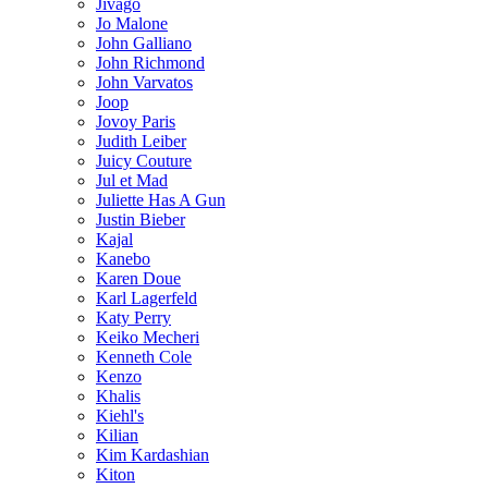
Jivago
Jo Malone
John Galliano
John Richmond
John Varvatos
Joop
Jovoy Paris
Judith Leiber
Juicy Couture
Jul et Mad
Juliette Has A Gun
Justin Bieber
Kajal
Kanebo
Karen Doue
Karl Lagerfeld
Katy Perry
Keiko Mecheri
Kenneth Cole
Kenzo
Khalis
Kiehl's
Kilian
Kim Kardashian
Kiton