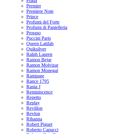
Prada
Premier
Premiere Note
Prince
Profumi del Forte
Profumi di Pantelleria
Proraso
Puccini Paris
Queen Latifah
Quiksilver
Ralph Lauren
Ramon Bejar
Ramon Molvizar
Ramon Monegal
Rampage
Rance 1795
Rania J
Reminiscence
Repetto
Replay
Revillon
Revlon
Rihanna
Robert Piguet
Roberto Capucci