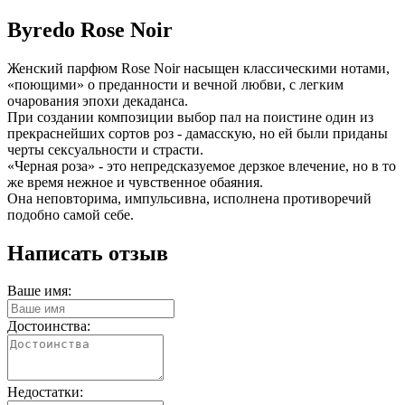
Byredo Rose Noir
Женский парфюм Rose Noir насыщен классическими нотами,
«поющими» о преданности и вечной любви, с легким
очарования эпохи декаданса.
При создании композиции выбор пал на поистине один из
прекраснейших сортов роз - дамасскую, но ей были приданы
черты сексуальности и страсти.
«Черная роза» - это непредсказуемое дерзкое влечение, но в то
же время нежное и чувственное обаяния.
Она неповторима, импульсивна, исполнена противоречий
подобно самой себе.
Написать отзыв
Ваше имя:
Достоинства:
Недостатки: