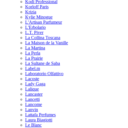
Kodi Professional
Korloff Paris
Krizia
Kylie Minogue
L'Artisan Parfumeur
L'Erbolario
L.T. Piver
La Collina Toscana
La Maison de la Vanille
La Martina
La Perla
La Prairie
La Sultane de Saba
Label.m
Laboratorio Olfattivo
Lacoste
Lady Gaga
Lalique
Lancaster
Lancetti
Lancome
Lanvin
Lattafa Perfumes
Laura Biagiotti
Le Blanc