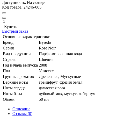
Доступность:
На складе
Код товара:
24246-005
Купить
Быстрый заказ
Основные характеристики
Бренд
Byredo
Серия
Rose Noir
Вид продукции
Парфюмированная вода
Страна
Швеция
Год начала выпуска
2008
Пол
Унисекс
Группы ароматов
Древесные, Мускусные
Верхние ноты
грейпфрут, фрезия белая
Ноты сердца
дамасская роза
Ноты базы
дубовый мох, мускус, лабданум
Объем
50 мл
Описание
Отзывы (0)