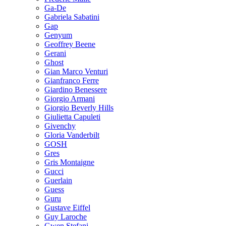
Ga-De
Gabriela Sabatini
Gap
Genyum
Geoffrey Beene
Gerani
Ghost
Gian Marco Venturi
Gianfranco Ferre
Giardino Benessere
Giorgio Armani
Giorgio Beverly Hills
Giulietta Capuleti
Givenchy
Gloria Vanderbilt
GOSH
Gres
Gris Montaigne
Gucci
Guerlain
Guess
Guru
Gustave Eiffel
Guy Laroche
Gwen Stefani