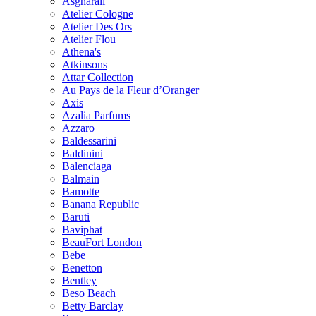
Asgharali
Atelier Cologne
Atelier Des Ors
Atelier Flou
Athena's
Atkinsons
Attar Collection
Au Pays de la Fleur d’Oranger
Axis
Azalia Parfums
Azzaro
Baldessarini
Baldinini
Balenciaga
Balmain
Bamotte
Banana Republic
Baruti
Baviphat
BeauFort London
Bebe
Benetton
Bentley
Beso Beach
Betty Barclay