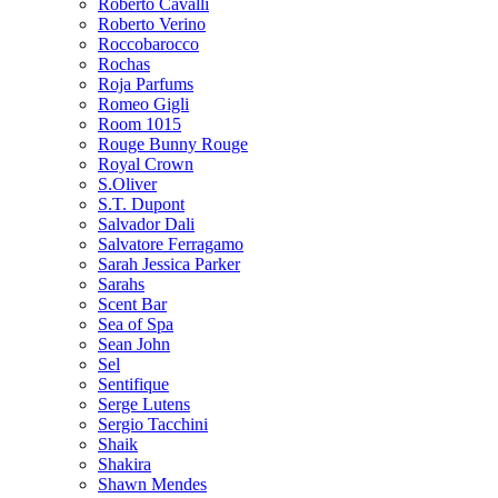
Roberto Cavalli
Roberto Verino
Roccobarocco
Rochas
Roja Parfums
Romeo Gigli
Room 1015
Rouge Bunny Rouge
Royal Crown
S.Oliver
S.T. Dupont
Salvador Dali
Salvatore Ferragamo
Sarah Jessica Parker
Sarahs
Scent Bar
Sea of Spa
Sean John
Sel
Sentifique
Serge Lutens
Sergio Tacchini
Shaik
Shakira
Shawn Mendes