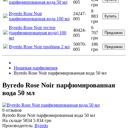
парфюмированная вода 50 мл
005
грн
8
Byredo Rose Noir
24247-
883
Купить
парфюмированная вода 100 мл
005
грн
Byredo Rose Noir тестер
6
40424-
(парфюмированная вода) 100
707
Предзаказ
005
мл
грн
50070-
186
Byredo Rose Noir пробник 2 мл
Предзаказ
005
грн
Нишевая парфюмерия
Byredo Rose Noir парфюмированная вода 50 мл
Byredo Rose Noir парфюмированная
вода 50 мл
0 отзывов
Byredo Rose Noir парфюмированная вода 50 мл
На складе
5834
5 834 грн
Производитель:
Byredo