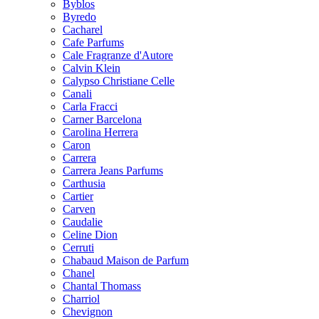
Byblos
Byredo
Cacharel
Cafe Parfums
Cale Fragranze d'Autore
Calvin Klein
Calypso Christiane Celle
Canali
Carla Fracci
Carner Barcelona
Carolina Herrera
Caron
Carrera
Carrera Jeans Parfums
Carthusia
Cartier
Carven
Caudalie
Celine Dion
Cerruti
Chabaud Maison de Parfum
Chanel
Chantal Thomass
Charriol
Chevignon