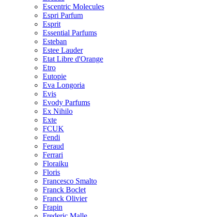
Escentric Molecules
Espri Parfum
Esprit
Essential Parfums
Esteban
Estee Lauder
Etat Libre d'Orange
Etro
Eutopie
Eva Longoria
Evis
Evody Parfums
Ex Nihilo
Exte
FCUK
Fendi
Feraud
Ferrari
Floraiku
Floris
Francesco Smalto
Franck Boclet
Franck Olivier
Frapin
Frederic Malle