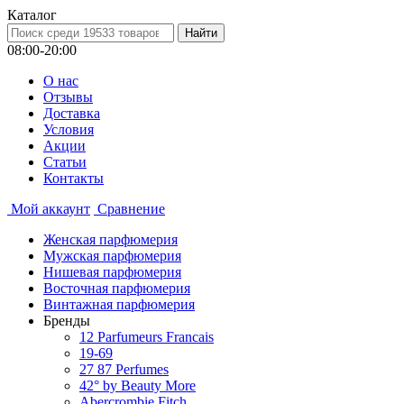
Каталог
08:00-20:00
О нас
Отзывы
Доставка
Условия
Aкции
Статьи
Контакты
Мой аккаунт
Сравнение
Женская парфюмерия
Мужская парфюмерия
Нишевая парфюмерия
Восточная парфюмерия
Винтажная парфюмерия
Бренды
12 Parfumeurs Francais
19-69
27 87 Perfumes
42° by Beauty More
Abercrombie Fitch