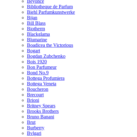
Beyonce
Bibliotheque de Parfum
Biehl Parfumkunstwerke
Bijan
Bill Blass
Biotherm
Blackglama
Blumarine
Boadicea the Victorious
Bogart
Bogdan Zubchenko
Bois 1920
Bon Parfumeur
Bond No.9
Bottega Profumiera
Bottega Veneta
Boucheron
Brecourt
Brioni
Britney Spears
Brooks Brothers
Bruno Banani
Brut
Burberry
Bvlgari