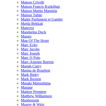
Maison Crivelli
Maison Francis Kurkdjian
Maison Martin Margiela
Maison Tahite
Maitre Parfumeur et Gantier
Majda Bekkali
Mancera
Mandarina Duck
Mango
Map Of The Heart
Marc Ecko
Marc Jacobs
Marc Joseph
Marc O Polo
Marc-Antoine Barrois
Mariah Carey
Marina de Bourbon
Mark Birley
Mark Buxton
Masaki Matsushima
Masque
Matiere Premiere
Matthew Williamson
Mauboussin
Maurer & Wirtz