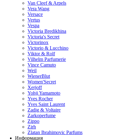
Van Cleef & Arpels
Vera Wang
Versace
Vertus
Vespa
Victoria Bredikhina
Victoria's Secret
Victorinox
Victorio & Lucchino
Viktor & Rolf
Vilhelm Parfumerie
Vince Camuto
Weil
WienerBlut
Women'Secret
Xerjoff
Yohji Yamamoto
Yves Rocher
Yves Saint Laurent
Zadig & Voltaire
Zarkoperfume
Zippo
Zirh
Zlatan Ibrahimovic Parfums
Информация