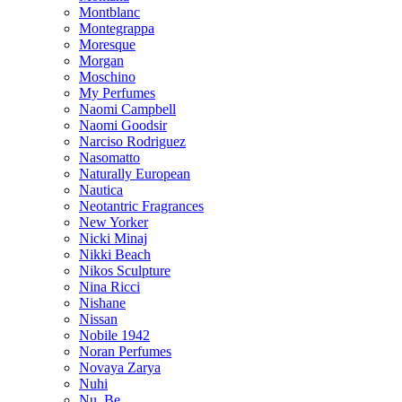
Montblanc
Montegrappa
Moresque
Morgan
Moschino
My Perfumes
Naomi Campbell
Naomi Goodsir
Narciso Rodriguez
Nasomatto
Naturally European
Nautica
Neotantric Fragrances
New Yorker
Nicki Minaj
Nikki Beach
Nikos Sculpture
Nina Ricci
Nishane
Nissan
Nobile 1942
Noran Perfumes
Novaya Zarya
Nuhi
Nu_Be