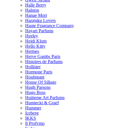
Halle Berry
Halston
Hanae Mori
Harajuku Lovers
Haute Fragrance Company
Hayari Parfums
Heeley
Heidi Klum
Hello Kitty
Hermes
Herve Gambs Paris
Histoires de Parfums
Hollister
Hormone Paris
Houbigant
House Of Sillage
Hugh Parsons
Hugo Boss
Huitieme Art Parfums
Humiecki & Graef
Hummer
Iceberg
IKKS
Il Profvmo