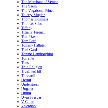
The Merchant of Venice
The Saem
The Vagabond Prince
Thierry Mugler
Thomas Kosmala
Thomas Sabo
Tiffany
Tiziana Terenzi
Tom Daxon
Tom Ford
Tommy Hilfiger
Toni Gard
Tonino Lamborghini
Torrente
Tous
True Religion
Truefitt&Hill
Trussardi
Uermi
Undergreen
Ungaro
Unum
Uvas Frescas
V Canto
Valentino