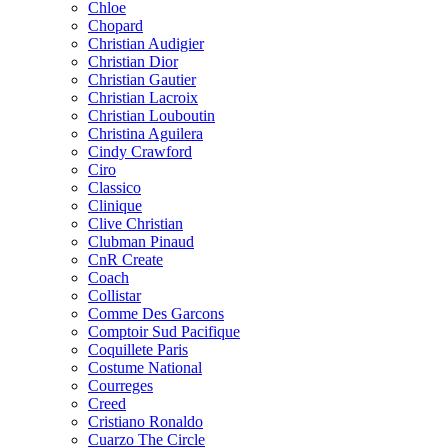
Chloe
Chopard
Christian Audigier
Christian Dior
Christian Gautier
Christian Lacroix
Christian Louboutin
Christina Aguilera
Cindy Crawford
Ciro
Classico
Clinique
Clive Christian
Clubman Pinaud
CnR Create
Coach
Collistar
Comme Des Garcons
Comptoir Sud Pacifique
Coquillete Paris
Costume National
Courreges
Creed
Cristiano Ronaldo
Cuarzo The Circle