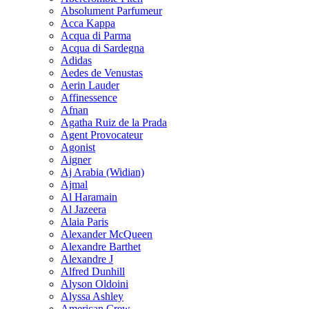
Absolument Parfumeur
Acca Kappa
Acqua di Parma
Acqua di Sardegna
Adidas
Aedes de Venustas
Aerin Lauder
Affinessence
Afnan
Agatha Ruiz de la Prada
Agent Provocateur
Agonist
Aigner
Aj Arabia (Widian)
Ajmal
Al Haramain
Al Jazeera
Alaia Paris
Alexander McQueen
Alexandre Barthet
Alexandre J
Alfred Dunhill
Alyson Oldoini
Alyssa Ashley
American Crew