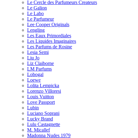
Le Cercle des Parfumeurs Createurs
Le Galion
Le Labo
Le Parfumeur
Lee Cooper Originals
Lengling
Les Eaux Primordiales
Les Liquides Imaginaires
Les Parfums de Rosine
Lesia Semi
Liu Jo
Liz Claiborne
LM Parfums
Lobogal
Loewe
Lolita Lempicka
Lorenzo Villoresi
Louis Vuitton
Love Passport
Lubin
Luciano Soprani
Lucky Brand
Lulu Castagnette
M. Micallef
Madonna Nudes 1979