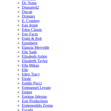
Dr. Nona
Dsquared2
Ducati
Dzintars
E. Coudray
Eau Jeune
Eden Classic
Ego Facto
Eight & Bob
Eisenberg
Elanzia Merveille
Elie Saab
Elizabeth Arden
Elizabeth Taylor
Ella Mikao
Elle
Ellen Tracy
Elode
Emilio Pucci
Emmanuel Levain
Emper
Enrique Iglesias
Eon Productions
Ermenegildo Zegna
Escada