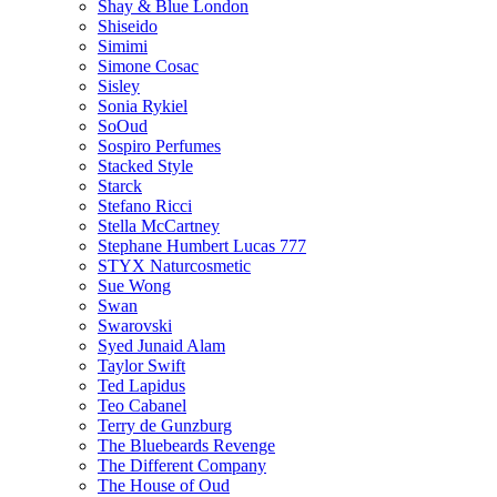
Shay & Blue London
Shiseido
Simimi
Simone Cosac
Sisley
Sonia Rykiel
SoOud
Sospiro Perfumes
Stacked Style
Starck
Stefano Ricci
Stella McCartney
Stephane Humbert Lucas 777
STYX Naturсosmetic
Sue Wong
Swan
Swarovski
Syed Junaid Alam
Taylor Swift
Ted Lapidus
Teo Cabanel
Terry de Gunzburg
The Bluebeards Revenge
The Different Company
The House of Oud