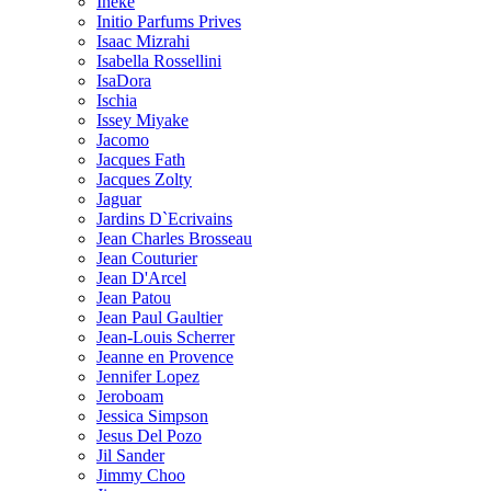
Ineke
Initio Parfums Prives
Isaac Mizrahi
Isabella Rossellini
IsaDora
Ischia
Issey Miyake
Jacomo
Jacques Fath
Jacques Zolty
Jaguar
Jardins D`Ecrivains
Jean Charles Brosseau
Jean Couturier
Jean D'Arcel
Jean Patou
Jean Paul Gaultier
Jean-Louis Scherrer
Jeanne en Provence
Jennifer Lopez
Jeroboam
Jessica Simpson
Jesus Del Pozo
Jil Sander
Jimmy Choo