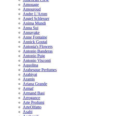
Amouage
Amouroud
Andre L'Arom
Angel Schlesser
Anima Mundi
Anna Sui
Annayake
Anne Fontaine
Annick Goutal
Antonia's Flowers
Antonio Banderas
Antonio Puig
Antonio Visconti
Aquolina
Arabesque Perfumes
Arabiyat
Aramis
Ariana Grande
Armaf
Armand Basi
Arrogance
Arte Profumi
ArteOlfatto
Asabi