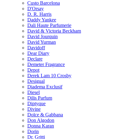
Custo Barcelona
D'Orsay
D. R. Harris
Daddy Yankee
Dali Haute Parfumerie
David & Victoria Beckham
David Jourquin
David Yurman
Davidoff
Dear Diary
Declare
Demeter Fragrance
Depot
Derek Lam 10 Crosby
Desigual
Diadema Exclusif
Diesel
Dilis Parfum
Diptyque
Divine
Dolce & Gabbana
Don Algodon
Donna Karan
Dorin
Dr. Gritti