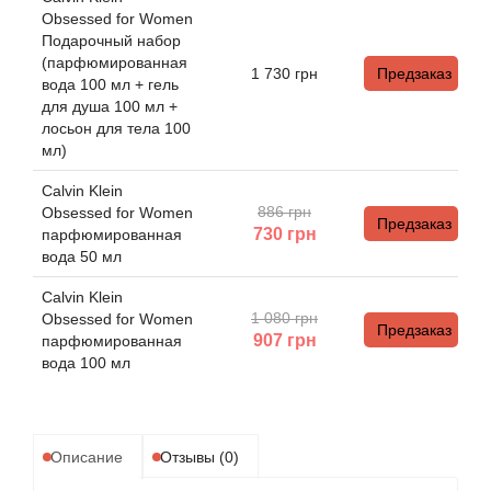
Antonio Visconti
Obsessed for Women
Подарочный набор
Aquolina
(парфюмированная
1 730
грн
Предзаказ
вода 100 мл + гель
для душа 100 мл +
Arabesque Perfumes
лосьон для тела 100
мл)
Arabiyat
Calvin Klein
886 грн
Obsessed for Women
Aramis
Предзаказ
730
грн
парфюмированная
вода 50 мл
Ariana Grande
Calvin Klein
1 080 грн
Obsessed for Women
Предзаказ
Armaf
907
грн
парфюмированная
вода 100 мл
Armand Basi
Arrogance
Описание
Отзывы (0)