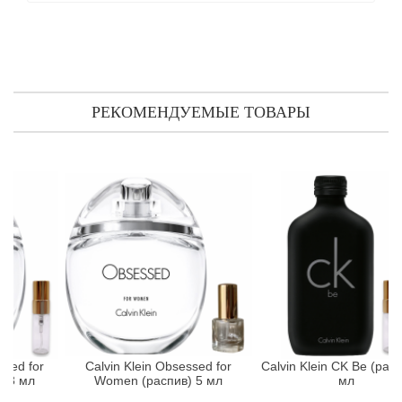
Attar Collection
Au Pays de la Fleur d’Oranger
Axis
РЕКОМЕНДУЕМЫЕ ТОВАРЫ
Azalia Parfums
Azzaro
Baldessarini
Baldinini
Balenciaga
Balmain
or
Calvin Klein Obsessed for
Calvin Klein CK Be (распив) 3
л
Women (распив) 5 мл
мл