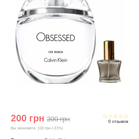
Acqua di Parma
Acqua di Sardegna
Adidas
Aedes de Venustas
Aerin Lauder
Affinessence
Afnan
200 грн
300 грн
0 отзывов
Agatha Ruiz de la Prada
Вы экономите:
100 грн (-33%)
Agent Provocateur