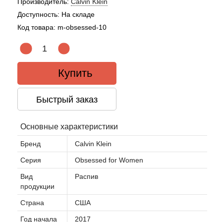
Производитель:
Calvin Klein
Доступность:
На складе
Agonist
Код товара:
m-obsessed-10
Aigner
Купить
Aj Arabia (Widian)
Ajmal
Быстрый заказ
Al Haramain
Основные характеристики
Бренд
Calvin Klein
Al Jazeera
Серия
Obsessed for Women
Alaia Paris
Вид
Распив
продукции
Alexander McQueen
Страна
США
Год начала
2017