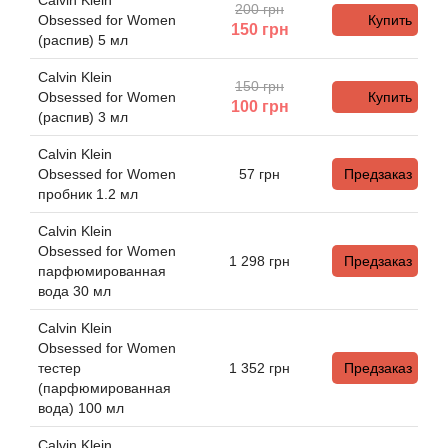
Angel Schlesser
Calvin Klein
200 грн
Obsessed for Women
Купить
150
грн
(распив) 5 мл
Anima Mundi
Calvin Klein
150 грн
Obsessed for Women
Купить
Anna Sui
100
грн
(распив) 3 мл
Annayake
Calvin Klein
Obsessed for Women
57
грн
Предзаказ
пробник 1.2 мл
Anne Fontaine
Calvin Klein
Annick Goutal
Obsessed for Women
1 298
грн
Предзаказ
парфюмированная
вода 30 мл
Antonia's Flowers
Calvin Klein
Obsessed for Women
Antonio Banderas
тестер
1 352
грн
Предзаказ
(парфюмированная
Antonio Puig
вода) 100 мл
Calvin Klein