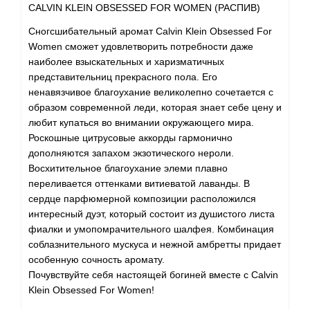
Arte Profumi
CALVIN KLEIN OBSESSED FOR WOMEN (РАСПИВ)
Сногсшибательный аромат Calvin Klein Obsessed For
ArteOlfatto
Women сможет удовлетворить потребности даже
наиболее взыскательных и харизматичных
Asabi
представительниц прекрасного пола. Его
ненавязчивое благоухание великолепно сочетается с
Asgharali
образом современной леди, которая знает себе цену и
любит купаться во внимании окружающего мира.
Роскошные цитрусовые аккорды гармонично
Atelier Cologne
дополняются запахом экзотического нероли.
Восхитительное благоухание элеми плавно
Atelier Des Ors
переливается оттенками витиеватой лаванды. В
сердце парфюмерной композиции расположился
Atelier Flou
интересный дуэт, который состоит из душистого листа
фиалки и умопомрачительного шалфея. Комбинация
соблазнительного мускуса и нежной амбретты придает
Athena's
особенную сочность аромату.
Почувствуйте себя настоящей богиней вместе с Calvin
Atkinsons
Klein Obsessed For Women!