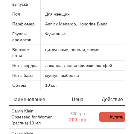
Alexandre Barthet
выпуска
Пол
Для женщин
Alexandre J
Парфюмер
Annick Menardo, Honorine Blanc
Alfred Dunhill
Группы
Фужерные
ароматов
Alyson Oldoini
Верхние
цитрусовые, нероли, элеми
ноты
Alyssa Ashley
Ноты сердца
лаванда, листья фиалки, шалфей
American Crew
Ноты базы
мускус, амбретта
Объем
10 мл
Amouage
Наименование
Цена
Действие
Amouroud
Calvin Klein
300 грн
Obsessed for Women
Купить
Andre L'Arom
200
грн
(распив) 10 мл