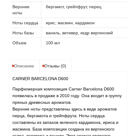
Верхние
бергамот, грейпфрут, перец
ноты
Ноты сердца
ирис, жасмин, кардамон
Ноты базы
ваниль, ветивер, кедр виргинский
Объем
100 мл
Описание
Отзывы (0)
CARNER BARCELONA D600
Парфюмерная композиция Carner Barcelona D600
появилась в продаже в 2010 году. Она входит в группу
пряных древесных ароматов.
Верхние ноты представлены здесь в виде ароматов
перца, бергамота и грейпфрута. Ноты сердца
составлены из запахов зеленого кардамона, ириса и
жасмина. База композиции создана из виргинского
кедра, ветивера и ванили. Этот аромат является