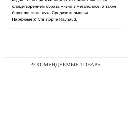
олицетворением образа жизни в мегаполисе, а также
барселонского духа Средиземноморья.
Парфюмер:
Christophe Raynaud.
РЕКОМЕНДУЕМЫЕ ТОВАРЫ
Carner Barcelona Tennis Club парфюмированная вода 100 мл
4 167 грн
Предзаказ