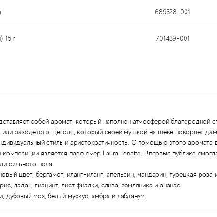
л
689328-001
) 15 г
701439-001
редставляет собой аромат, который наполнен атмосферой благородной 
 или разодетого щеголя, который своей мушкой на щеке покоряет да
дивидуальный стиль и аристократичность. С помощью этого аромата 
композиции является парфюмер Laura Tonatto. Впервые публика смогла 
ли сильного пола.
новый цвет, бергамот, иланг-иланг, апельсин, мандарин, турецкая роза 
рис, ладан, гиацинт, лист фиалки, слива, земляника и ананас
, дубовый мох, белый мускус, амбра и лабданум.