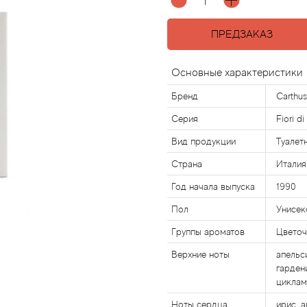
ПРЕДЗАКАЗ
Основные характеристики
Бренд
Carthus
Серия
Fiori di
Вид продукции
Туалет
Страна
Италия
Год начала выпуска
1990
Пол
Унисек
Группы ароматов
Цветоч
Верхние ноты
апельс
гарден
циклам
Ноты сердца
ирис, а