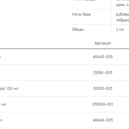
орех, с
Ноты базы
дубовы
лабдан
Объем
2 мл
Артикул
л
48445-005
29596-005
ода) 100 мл
52833-005
0 мл
655669-001
мл
48446-005