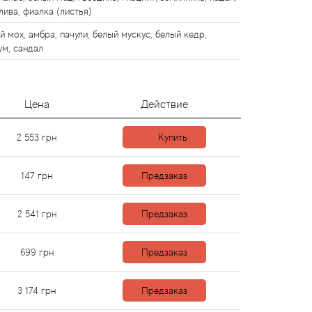
лива, фиалка (листья)
й мох, амбра, пачули, белый мускус, белый кедр,
ум, сандал
Цена
Действие
2 553
грн
Купить
147
грн
Предзаказ
2 541
грн
Предзаказ
699
грн
Предзаказ
3 174
грн
Предзаказ