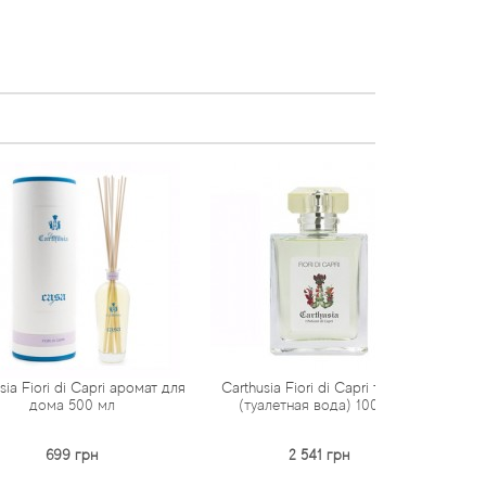
di Capri аромат для
Carthusia Fiori di Capri тестер
Carthusia Fior
 500 мл
(туалетная вода) 100 мл
во
9 грн
2 541 грн
2 