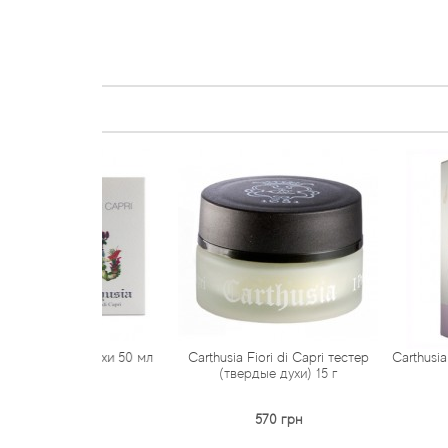
 Capri духи 50 мл
Carthusia Fiori di Capri тестер
Carthusia Fiori di 
(твердые духи) 15 г
250
 грн
570 грн
620