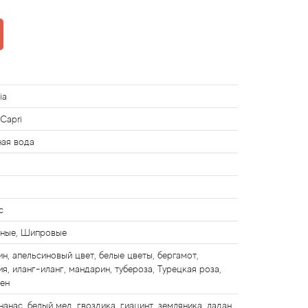
ia
 Capri
ная вода
с
ные, Шипровые
ин, апельсиновый цвет, белые цветы, бергамот,
ия, иланг-иланг, мандарин, тубероза, Турецкая роза,
ен
нанас, белый мед, гвоздика, гиацинт, земляника, ладан,