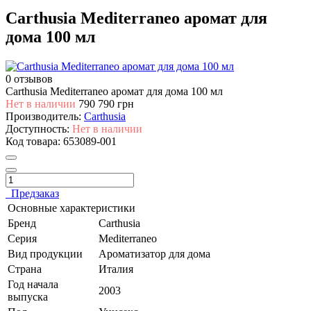
Carthusia Mediterraneo аромат для
дома 100 мл
0 отзывов
Carthusia Mediterraneo аромат для дома 100 мл
Нет в наличии
790
790 грн
Производитель:
Carthusia
Доступность:
Нет в наличии
Код товара:
653089-001
Предзаказ
Основные характеристики
Бренд
Carthusia
Серия
Mediterraneo
Вид продукции
Ароматизатор для дома
Страна
Италия
Год начала
2003
выпуска