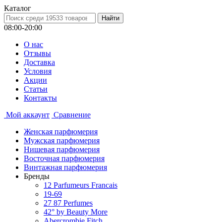
Каталог
08:00-20:00
О нас
Отзывы
Доставка
Условия
Aкции
Статьи
Контакты
Мой аккаунт
Сравнение
Женская парфюмерия
Мужская парфюмерия
Нишевая парфюмерия
Восточная парфюмерия
Винтажная парфюмерия
Бренды
12 Parfumeurs Francais
19-69
27 87 Perfumes
42° by Beauty More
Abercrombie Fitch