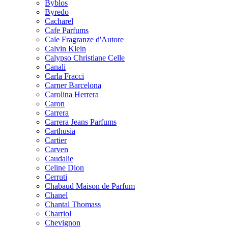
Byblos
Byredo
Cacharel
Cafe Parfums
Cale Fragranze d'Autore
Calvin Klein
Calypso Christiane Celle
Canali
Carla Fracci
Carner Barcelona
Carolina Herrera
Caron
Carrera
Carrera Jeans Parfums
Carthusia
Cartier
Carven
Caudalie
Celine Dion
Cerruti
Chabaud Maison de Parfum
Chanel
Chantal Thomass
Charriol
Chevignon