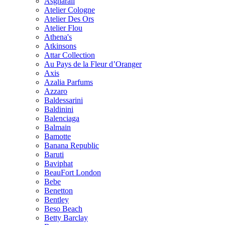
Asgharali
Atelier Cologne
Atelier Des Ors
Atelier Flou
Athena's
Atkinsons
Attar Collection
Au Pays de la Fleur d’Oranger
Axis
Azalia Parfums
Azzaro
Baldessarini
Baldinini
Balenciaga
Balmain
Bamotte
Banana Republic
Baruti
Baviphat
BeauFort London
Bebe
Benetton
Bentley
Beso Beach
Betty Barclay