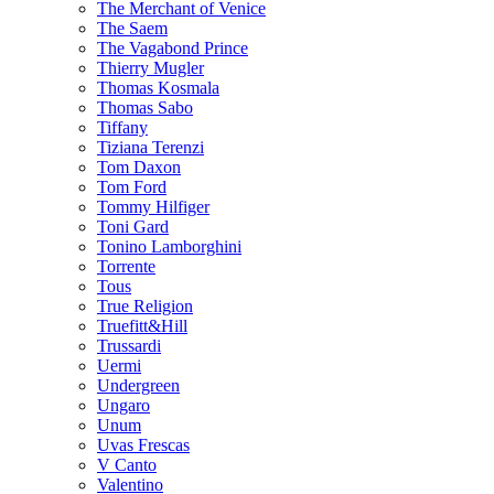
The Merchant of Venice
The Saem
The Vagabond Prince
Thierry Mugler
Thomas Kosmala
Thomas Sabo
Tiffany
Tiziana Terenzi
Tom Daxon
Tom Ford
Tommy Hilfiger
Toni Gard
Tonino Lamborghini
Torrente
Tous
True Religion
Truefitt&Hill
Trussardi
Uermi
Undergreen
Ungaro
Unum
Uvas Frescas
V Canto
Valentino