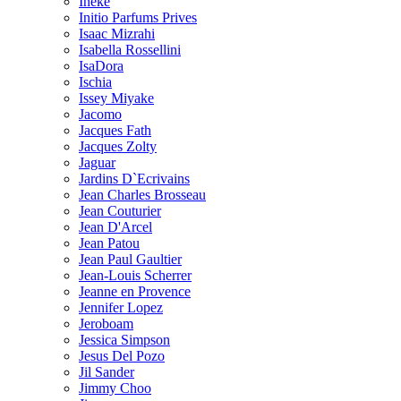
Ineke
Initio Parfums Prives
Isaac Mizrahi
Isabella Rossellini
IsaDora
Ischia
Issey Miyake
Jacomo
Jacques Fath
Jacques Zolty
Jaguar
Jardins D`Ecrivains
Jean Charles Brosseau
Jean Couturier
Jean D'Arcel
Jean Patou
Jean Paul Gaultier
Jean-Louis Scherrer
Jeanne en Provence
Jennifer Lopez
Jeroboam
Jessica Simpson
Jesus Del Pozo
Jil Sander
Jimmy Choo