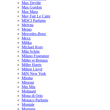
Max Deville
Max Gordon
Max Mara
May Fair Le Caire
MDCI Parfums
Melvita
Memo
Mercedes-Benz
Mexx
Mi6ka
Michael Kors
Mila Schön
Milano Fragranze
Miller et Bertaux
Miller Harris
Milton Lloyd
MiN New York
Missha
Missoni
Miu Miu
Molinard
Mona di Orio
Monaco Parfums
Montale
Montana