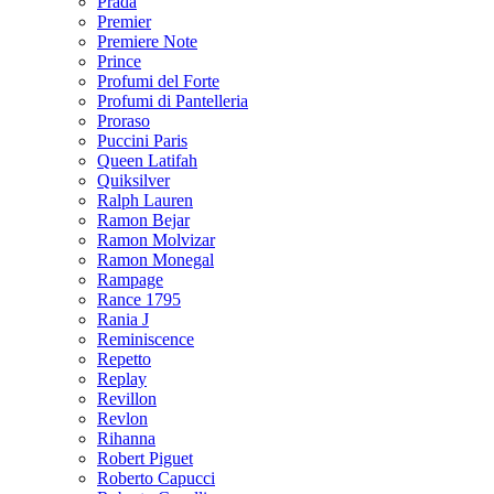
Prada
Premier
Premiere Note
Prince
Profumi del Forte
Profumi di Pantelleria
Proraso
Puccini Paris
Queen Latifah
Quiksilver
Ralph Lauren
Ramon Bejar
Ramon Molvizar
Ramon Monegal
Rampage
Rance 1795
Rania J
Reminiscence
Repetto
Replay
Revillon
Revlon
Rihanna
Robert Piguet
Roberto Capucci