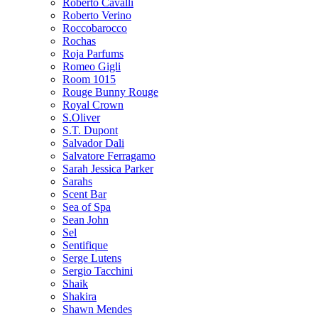
Roberto Cavalli
Roberto Verino
Roccobarocco
Rochas
Roja Parfums
Romeo Gigli
Room 1015
Rouge Bunny Rouge
Royal Crown
S.Oliver
S.T. Dupont
Salvador Dali
Salvatore Ferragamo
Sarah Jessica Parker
Sarahs
Scent Bar
Sea of Spa
Sean John
Sel
Sentifique
Serge Lutens
Sergio Tacchini
Shaik
Shakira
Shawn Mendes