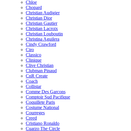
Chloe
Chopard
Christian Audigier
Christian Dior
Christian Gautier
Christian Lacroix
Christian Louboutin
Christina Aguilera
Cindy Crawford
Ciro
Classico
Clinique
Clive Christian
Clubman Pinaud
CnR Create
Coach
Collistar
Comme Des Garcons
Comptoir Sud Pacifique
Coquillete Paris
Costume National
Courreges
Creed
Cristiano Ronaldo
Cuarzo The Circle