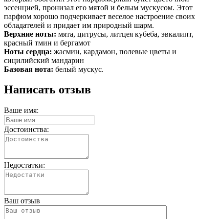
эссенцией, пронизал его мятой и белым мускусом. Этот
парфюм хорошо подчеркивает веселое настроение своих
обладателей и придает им природный шарм.
Верхние ноты:
мята, цитрусы, литцея кубеба, эвкалипт,
красный тмин и бергамот
Ноты сердца:
жасмин, кардамон, полевые цветы и
сицилийский мандарин
Базовая нота:
белый мускус.
Написать отзыв
Ваше имя:
Достоинства:
Недостатки:
Ваш отзыв