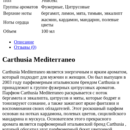
Пол
Унисекс
Группы ароматов
Фужерные, Цитрусовые
Верхние ноты
бергамот, лимон, мята, тимьян, эвкалипт
жасмин, кардамон, мандарин, полевые
Ноты сердца
цветы
Объем
100 мл
Описание
Отзывы (0)
Carthusia Mediterraneo
Carthusia Mediterraneo является энергичным и ярким ароматом,
который подходит для мужчин и женщин. Он был выпущен в
2003 году парфюмерным итальянским брендом Carthusia и
принадлежит к группе фужерных цитрусовых ароматов.
Парфюм Carthusia Mediterraneo раскрывается с ноток
бергамота и эвкалипта, цитрусов и мяты, которые бодрят и
тонизируют сознание, а также зажигают яркие фантазии и
воспоминания своих обладателей. Этот роскошный парфюм
основан на нотках кардамона, полевых цветов, сицилийского
мандарина и мускуса. Основателем этого прекрасного
аромата является парфюмерный итальянский бренд Carthusia ,
который обогатил этот парфюмерный букет цветочной