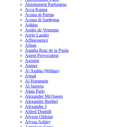
Absolument Parfumeur
Acca Kappa
Acqua di Parma
Acqua di Sardegna
Adidas
Aedes de Venustas
Aerin Lauder
Affinessence
Afnan
Agatha Ruiz de la Prada
Agent Provocateur
Agonist
Aigner
Aj Arabia (Widian)
Ajmal
Al Haramain
Al Jazeera
Alaia Paris
Alexander McQueen
Alexandre Barthet
Alexandre J
Alfred Dunhill
Alyson Oldoini
Alyssa Ashley
American Crew