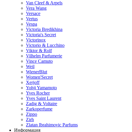
Van Cleef & Arpels
Vera Wang
Versace
Vertus
Vespa
Victoria Bredikhina
Victoria's Secret
Victorinox
Victorio & Lucchino
Viktor & Rolf
Vilhelm Parfumerie
Vince Camuto
Weil
WienerBlut
Women'Secret
Xerjoff
Yohji Yamamoto
Yves Rocher
Yves Saint Laurent
Zadig & Voltaire
Zarkoperfume
Zippo
Zirh
Zlatan Ibrahimovic Parfums
Информация