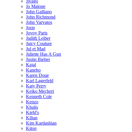
Jivago
Jo Malone
John Galliano
John Richmond
John Varvatos
Joop
Jovoy Paris
Judith Leiber
Juicy Couture
Jul et Mad
Juliette Has A Gun
Justin Bieber
Kajal
Kanebo
Karen Doue
Karl Lagerfeld
Katy Perry
Keiko Mecheri
Kenneth Cole
Kenzo
Khalis
Kiehl's
Kilian
Kim Kardashian
Kiton