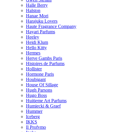
Halle Berry
Halston
Hanae Mori
Harajuku Lovers
Haute Fragrance Company
Hayari Parfums
Heeley
Heidi Klum
Hello Kitty
Hermes
Herve Gambs Paris
Histoires de Parfums
Hollister
Hormone Paris
Houbigant
House Of Sillage
Hugh Parsons
Hugo Boss
Huitieme Art Parfums
Humiecki & Graef
Hummer
Iceberg
IKKS
Il Profvmo