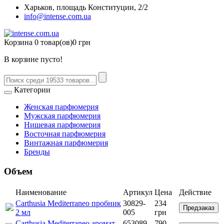
Харьков, площадь Конституции, 2/2
info@intense.com.ua
Корзина
0 товар(ов)
0 грн
В корзине пусто!
Категории
Женская парфюмерия
Мужская парфюмерия
Нишевая парфюмерия
Восточная парфюмерия
Винтажная парфюмерия
Бренды
Объем
Наименование
Артикул
Цена
Действие
Carthusia Mediterraneo пробник
30829-
234
Предзаказ
2 мл
005
грн
Carthusia Mediterraneo аромат
653089-
790