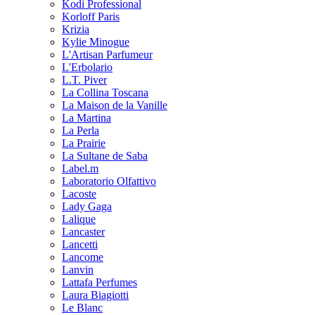
Kodi Professional
Korloff Paris
Krizia
Kylie Minogue
L'Artisan Parfumeur
L'Erbolario
L.T. Piver
La Collina Toscana
La Maison de la Vanille
La Martina
La Perla
La Prairie
La Sultane de Saba
Label.m
Laboratorio Olfattivo
Lacoste
Lady Gaga
Lalique
Lancaster
Lancetti
Lancome
Lanvin
Lattafa Perfumes
Laura Biagiotti
Le Blanc