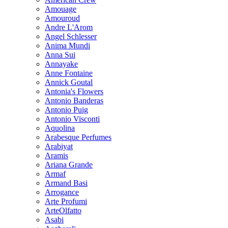
Amouage
Amouroud
Andre L'Arom
Angel Schlesser
Anima Mundi
Anna Sui
Annayake
Anne Fontaine
Annick Goutal
Antonia's Flowers
Antonio Banderas
Antonio Puig
Antonio Visconti
Aquolina
Arabesque Perfumes
Arabiyat
Aramis
Ariana Grande
Armaf
Armand Basi
Arrogance
Arte Profumi
ArteOlfatto
Asabi