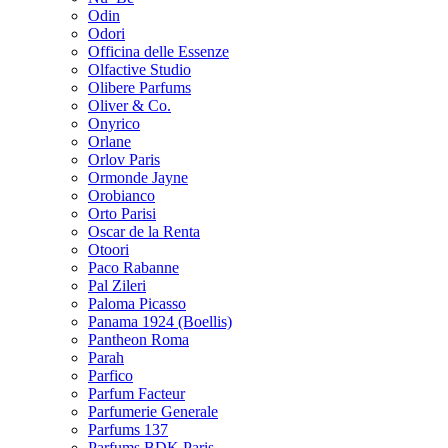
Odin
Odori
Officina delle Essenze
Olfactive Studio
Olibere Parfums
Oliver & Co.
Onyrico
Orlane
Orlov Paris
Ormonde Jayne
Orobianco
Orto Parisi
Oscar de la Renta
Otoori
Paco Rabanne
Pal Zileri
Paloma Picasso
Panama 1924 (Boellis)
Pantheon Roma
Parah
Parfico
Parfum Facteur
Parfumerie Generale
Parfums 137
Parfums BDK Paris