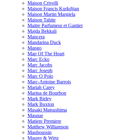
Maison Crivelli
Maison Francis Kurkdjian
Maison Martin Margiela
Maison Tahite
Maitre Parfumeur et Gantier
Majda Bekkali
Mancera
Mandarina Duck
Mango
Map Of The Heart
Marc Ecko
Marc Jacobs
Marc Joseph
Marc O Polo
Marc-Antoine Barrois
Mariah Carey
Marina de Bourbon
Mark Birley
Mark Buxton
Masaki Matsushima
Masque
Matiere Premiere
Matthew Williamson
Mauboussin
Maurer & Wirtz