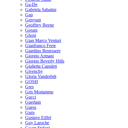
Ga-De
Gabriela Sabatini
Gap
Genyum
Geoffrey Beene
Gerani
Ghost
Gian Marco Venturi
Gianfranco Ferre
Giardino Benessere
Giorgio Armani
Giorgio Beverly Hills
Giulietta Capuleti
Givenchy
Gloria Vanderbilt
GOSH
Gres
Gris Montaigne
Gucci
Guerlain
Guess
Guru
Gustave Eiffel
Guy Laroche
Gwen Stefani