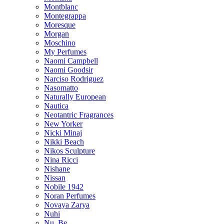
Montblanc
Montegrappa
Moresque
Morgan
Moschino
My Perfumes
Naomi Campbell
Naomi Goodsir
Narciso Rodriguez
Nasomatto
Naturally European
Nautica
Neotantric Fragrances
New Yorker
Nicki Minaj
Nikki Beach
Nikos Sculpture
Nina Ricci
Nishane
Nissan
Nobile 1942
Noran Perfumes
Novaya Zarya
Nuhi
Nu_Be