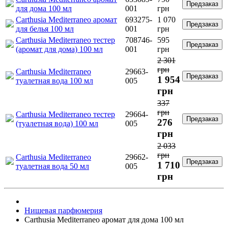
Предзаказ
для дома 100 мл
001
грн
Carthusia Mediterraneo аромат
693275-
1 070
Предзаказ
для белья 100 мл
001
грн
Carthusia Mediterraneo тестер
708746-
595
Предзаказ
(аромат для дома) 100 мл
001
грн
2 301
грн
Carthusia Mediterraneo
29663-
Предзаказ
1 954
туалетная вода 100 мл
005
грн
337
грн
Carthusia Mediterraneo тестер
29664-
Предзаказ
276
(туалетная вода) 100 мл
005
грн
2 033
грн
Carthusia Mediterraneo
29662-
Предзаказ
1 710
туалетная вода 50 мл
005
грн
Нишевая парфюмерия
Carthusia Mediterraneo аромат для дома 100 мл