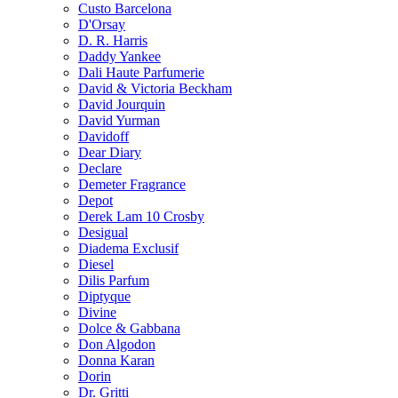
Custo Barcelona
D'Orsay
D. R. Harris
Daddy Yankee
Dali Haute Parfumerie
David & Victoria Beckham
David Jourquin
David Yurman
Davidoff
Dear Diary
Declare
Demeter Fragrance
Depot
Derek Lam 10 Crosby
Desigual
Diadema Exclusif
Diesel
Dilis Parfum
Diptyque
Divine
Dolce & Gabbana
Don Algodon
Donna Karan
Dorin
Dr. Gritti