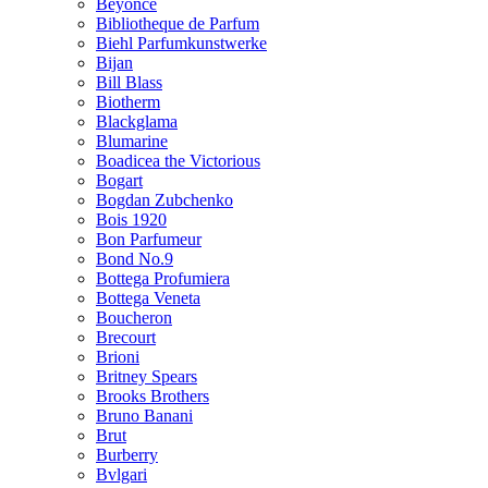
Beyonce
Bibliotheque de Parfum
Biehl Parfumkunstwerke
Bijan
Bill Blass
Biotherm
Blackglama
Blumarine
Boadicea the Victorious
Bogart
Bogdan Zubchenko
Bois 1920
Bon Parfumeur
Bond No.9
Bottega Profumiera
Bottega Veneta
Boucheron
Brecourt
Brioni
Britney Spears
Brooks Brothers
Bruno Banani
Brut
Burberry
Bvlgari