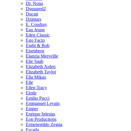
Dr. Nona
Dsquared2
Ducati
Dzintars
E. Coudray
Eau Jeune
Eden Classic
Ego Facto
Eight & Bob
Eisenberg
Elanzia Merveille
Elie Saab
Elizabeth Arden
Elizabeth Taylor
Ella Mikao
Elle
Ellen Tracy
Elode
Emilio Pucci
Emmanuel Levain
Emper
Enrique Iglesias
Eon Productions
Ermenegildo Zegna
Escada