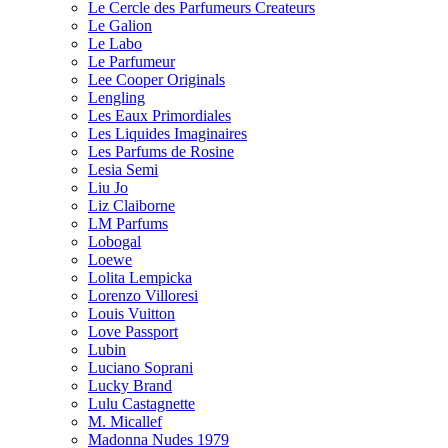
Le Cercle des Parfumeurs Createurs
Le Galion
Le Labo
Le Parfumeur
Lee Cooper Originals
Lengling
Les Eaux Primordiales
Les Liquides Imaginaires
Les Parfums de Rosine
Lesia Semi
Liu Jo
Liz Claiborne
LM Parfums
Lobogal
Loewe
Lolita Lempicka
Lorenzo Villoresi
Louis Vuitton
Love Passport
Lubin
Luciano Soprani
Lucky Brand
Lulu Castagnette
M. Micallef
Madonna Nudes 1979