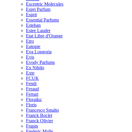
Escentric Molecules
Espri Parfum
Esprit
Essential Parfums
Esteban
Estee Lauder
Etat Libre d'Orange
Etro
Eutopie
Eva Longoria
Evis
Evody Parfums
Ex Nihilo
Exte
FCUK
Fendi
Feraud
Ferrari
Floraiku
Floris
Francesco Smalto
Franck Boclet
Franck Olivier
Frapin
Frederic Malle