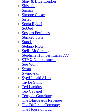
Shay & Blue London
Shiseido
Simimi
Simone Cosac
Sisley
Sonia Rykiel
SoOud
Sospiro Perfumes
Stacked Style
Starck
Stefano Ricci
Stella McCartney
Stephane Humbert Lucas 777
STYX Naturсosmetic
Sue Wong
Swan
Swarovski
Syed Junaid Alam
Taylor Swift
Ted Lapidus
Teo Cabanel
Terry de Gunzburg
The Bluebeards Revenge
The Different Company
The House of Oud