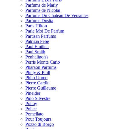
Parfums de Marly
Parfums de Nicolai
Parfums Du Chateau De Versailles
Parfums Dusita
Paris Hilton
Parle Moi De Parfum
Partisan Parfums
Patrizia Pepe
Paul Emilien
Paul Smith
Penhaligon's
Perris Monte Carlo
Pharaon Parfums
Philly & Phill
Phito Uomo
Pierre Cardin
Pierre Guillaume
Pineider
Pino Silvestre
Poiray
Police
Pomellato
Pour Toujours
Pozzo di Borgo