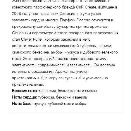
Angel Schlesser
Женский аромат CnR Create Scorpio от Австрийского
известного парфюмерного бренда CnR Create, выпущен в
2008 году под названием Скорпион, и уже успел
Anima Mundi
завоевать сердца многих. Парфюм Scorpio относится к
прекрасному семейству фужерных пряных ароматов.
Anna Sui
Основным парфюмером этого прекрасного произведения
стал Olivier Funel, который заключил в него
Annayake
восхитительные нотки мексиканской туберозы, ванили,
сиамского бензоина, амбры, мускуса и дубового зеленого
Anne Fontaine
моха. Этот прекрасный аромат олицетворяет стиль,
элегантность, современность и галантность. Он достоин
истинного восхищения. Аромат получился
Annick Goutal
аристократичный, в меру сексуальный и удивительно
привлекательный.
Antonia's Flowers
Верхние ноты:
магнолия, белые цветы и смолы
Ноты сердца:
тубероза, бензоин и ваниль
Antonio Banderas
Ноты базы:
мускус, дубовый мох и амбра.
Antonio Puig