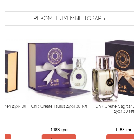
Antonio Visconti
Aquolina
РЕКОМЕНДУЕМЫЕ ТОВАРЫ
Arabesque Perfumes
Arabiyat
Aramis
Ariana Grande
Armaf
 духи 30
CnR Create Taurus духи 30 мл
CnR Create Sagittarius for Me
Armand Basi
духи 30 мл
Arrogance
1 183 грн
1 183 грн