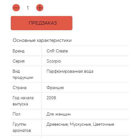
Agonist
ПРЕДЗАКАЗ
Aigner
Основные характеристики
Aj Arabia (Widian)
Бренд
CnR Create
Ajmal
Серия
Scorpio
Вид
Парфюмированная вода
Al Haramain
продукции
Страна
Франция
Al Jazeera
Год начала
2008
выпуска
Alaia Paris
Пол
Для женщин
Alexander McQueen
Группы
Древесные, Мускусные, Цветочные
ароматов