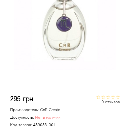
Acqua di Parma
Acqua di Sardegna
Adidas
Aedes de Venustas
Aerin Lauder
Affinessence
295 грн
Afnan
0 отзывов
Производитель:
CnR Create
Agatha Ruiz de la Prada
Доступность:
Нет в наличии
Код товара:
489083-001
Agent Provocateur