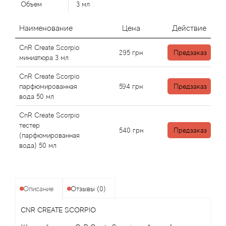
Alexandre Barthet
Объем
3 мл
Alexandre J
Наименование
Цена
Действие
CnR Create Scorpio
Alfred Dunhill
295
грн
Предзаказ
миниатюра 3 мл
Alyson Oldoini
CnR Create Scorpio
парфюмированная
594
грн
Предзаказ
вода 50 мл
Alyssa Ashley
CnR Create Scorpio
American Crew
тестер
540
грн
Предзаказ
(парфюмированная
вода) 50 мл
Amouage
Amouroud
Описание
Отзывы (0)
Andre L'Arom
CNR CREATE SCORPIO