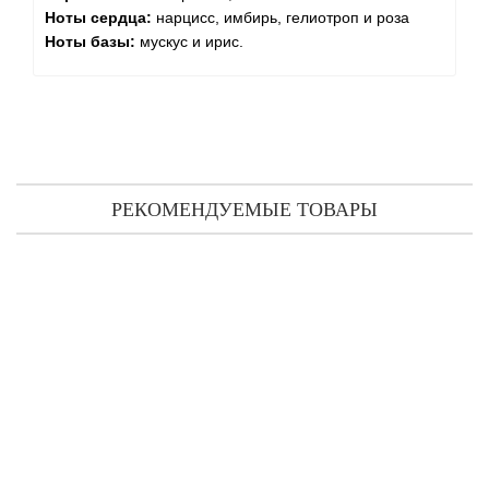
Ноты сердца:
нарцисс, имбирь, гелиотроп и роза
Ноты базы:
мускус и ирис.
РЕКОМЕНДУЕМЫЕ ТОВАРЫ
CnR Create Virgo For Men духи 30 мл
1 183 грн
Предзаказ