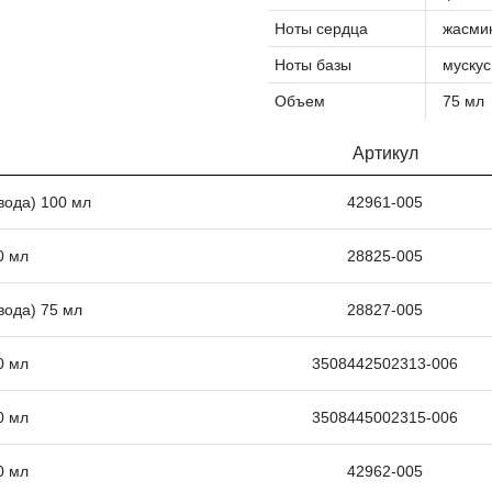
Ноты сердца
жасмин
Ноты базы
мускус
Объем
75 мл
Артикул
вода) 100 мл
42961-005
0 мл
28825-005
вода) 75 мл
28827-005
0 мл
3508442502313-006
0 мл
3508445002315-006
0 мл
42962-005