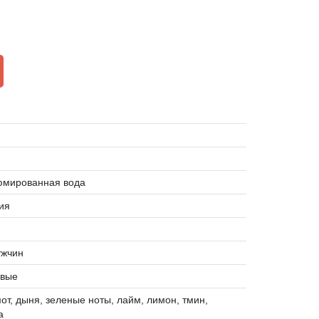
мированная вода
ия
ужчин
вые
от, дыня, зеленые ноты, лайм, лимон, тмин,
а