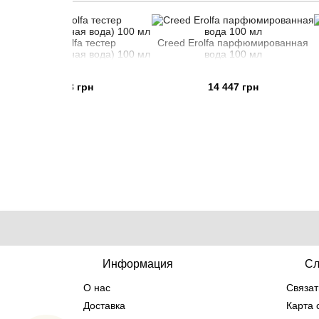
rolfa тестер
Creed Erolfa парфюмированная
Creed Erolf
нная вода) 100 мл
вода 100 мл
во
603 грн
14 447 грн
16
Информация
Сл
О нас
Связат
Доставка
Карта 