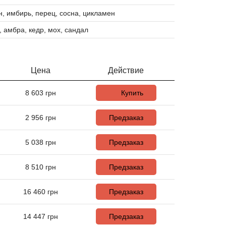
, имбирь, перец, сосна, цикламен
, амбра, кедр, мох, сандал
Цена
Действие
8 603
грн
Купить
2 956
грн
Предзаказ
5 038
грн
Предзаказ
8 510
грн
Предзаказ
16 460
грн
Предзаказ
14 447
грн
Предзаказ