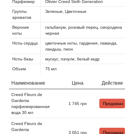
Парфюмер
Olivier Creed Sixth Generation
Группы
Зеленые, Цветочные
Agonist
ароматов
Верхние
гальбанум, розовый перец, смородина
Aigner
ноты
черная
Ноты сердца
цветочные ноты, гардения, лаванда,
Aj Arabia (Widian)
ландыш, пион
Ajmal
Ноты базы
мускус, пачули, белый кедр
Объем
75 мл
Al Haramain
Наименование
Цена
Действие
Al Jazeera
Creed Fleurs de
Gardenia
Alaia Paris
1 745
грн
Предзаказ
парфюмированная
вода 30 мл
Alexander McQueen
Creed Fleurs de
Gardenia
3 051
грн
Предзаказ