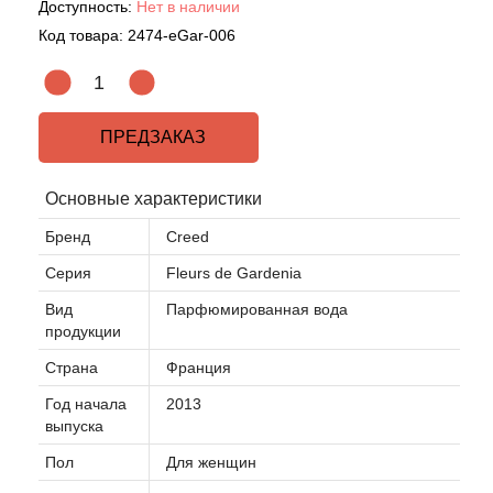
Доступность:
Нет в наличии
Код товара:
2474-eGar-006
Acqua di Parma
Acqua di Sardegna
ПРЕДЗАКАЗ
Adidas
Основные характеристики
Aedes de Venustas
Бренд
Creed
Aerin Lauder
Серия
Fleurs de Gardenia
Вид
Парфюмированная вода
Affinessence
продукции
Страна
Франция
Afnan
Год начала
2013
выпуска
Agatha Ruiz de la Prada
Пол
Для женщин
Agent Provocateur