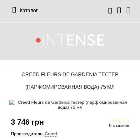
Каталог
12 Parfumeurs Francais
О нас
Мой аккаунт
19-69
Отзывы
История заказов
CREED FLEURS DE GARDENIA ТЕСТЕР
27 87 Perfumes
Доставка
Рассылка новостей
(ПАРФЮМИРОВАННАЯ ВОДА) 75 МЛ
42° by Beauty More
Условия
Abercrombie Fitch
Aкции
3 746 грн
Absolument Parfumeur
Контакты
0 отзывов
Производитель:
Creed
Acca Kappa
Статьи