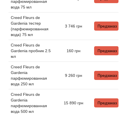
Alexandre Barthet
парфюмированная
вода 75 мл
Alexandre J
Creed Fleurs de
Gardenia тестер
3 746
грн
Предзаказ
Alfred Dunhill
(парфюмированная
вода) 75 мл
Alyson Oldoini
Creed Fleurs de
Gardenia пробник 2.5
160
грн
Предзаказ
Alyssa Ashley
мл
Creed Fleurs de
American Crew
Gardenia
9 260
грн
Предзаказ
парфюмированная
вода 250 мл
Amouage
Creed Fleurs de
Amouroud
Gardenia
15 890
грн
Предзаказ
парфюмированная
вода 500 мл
Andre L'Arom