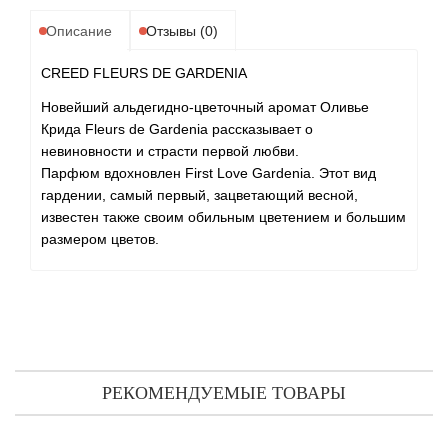
Angel Schlesser
Описание
Отзывы (0)
Anima Mundi
CREED FLEURS DE GARDENIA
Anna Sui
Новейший альдегидно-цветочный аромат Оливье
Крида Fleurs de Gardenia рассказывает о
Annayake
невиновности и страсти первой любви.
Парфюм вдохновлен First Love Gardenia. Этот вид
гардении, самый первый, зацветающий весной,
Anne Fontaine
известен также своим обильным цветением и большим
размером цветов.
Annick Goutal
Antonia's Flowers
Antonio Banderas
РЕКОМЕНДУЕМЫЕ ТОВАРЫ
Antonio Puig