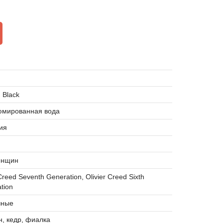
n Black
мированная вода
ия
енщин
Creed Seventh Generation, Olivier Creed Sixth
tion
чные
, кедр, фиалка