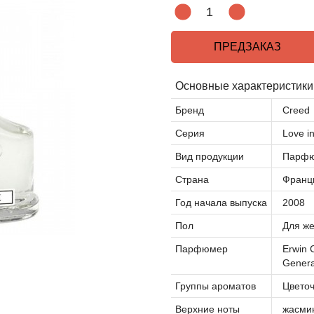
ПРЕДЗАКАЗ
Основные характеристики
Бренд
Creed
Серия
Love i
Вид продукции
Парфю
Страна
Франц
Год начала выпуска
2008
Пол
Для ж
Парфюмер
Erwin 
Genera
Группы ароматов
Цвето
Верхние ноты
жасмин