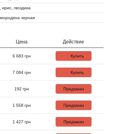
, ирис, гвоздика
смородина черная
Цена
Действие
6 683
грн
Купить
7 084
грн
Купить
192
грн
Предзаказ
1 558
грн
Предзаказ
1 427
грн
Предзаказ