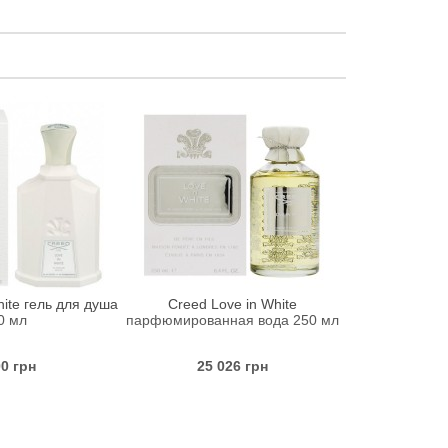
hite гель для душа
Creed Love in White
Creed L
0 мл
парфюмированная вода 250 мл
парфюмирова
00 грн
25 026 грн
29 