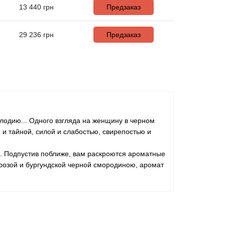
13 440
грн
Предзаказ
29 236
грн
Предзаказ
елодию... Одного взгляда на женщину в черном
 и тайной, силой и слабостью, свирепостью и
. Подпустив поближе, вам раскроются ароматные
 розой и бургундской черной смородиною, аромат