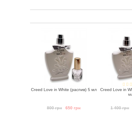
e (распив) 3 мл
Creed Love in White (распив) 5 мл
Creed Love in Wh
м
400 грн
800 грн
650 грн
1 400 грн