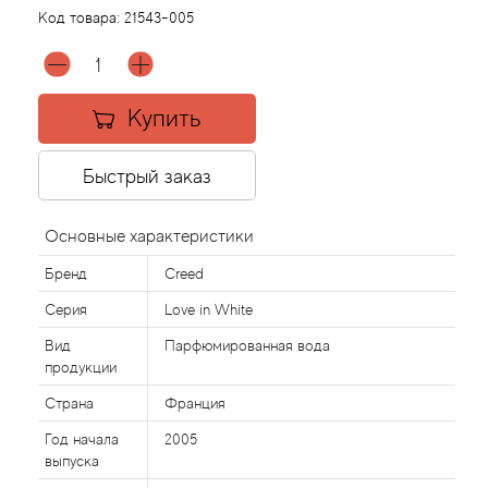
Код товара:
21543-005
Acqua di Parma
Acqua di Sardegna
Купить
Adidas
Быстрый заказ
Aedes de Venustas
Основные характеристики
Aerin Lauder
Бренд
Creed
Серия
Love in White
Affinessence
Вид
Парфюмированная вода
продукции
Afnan
Страна
Франция
Agatha Ruiz de la Prada
Год начала
2005
выпуска
Agent Provocateur