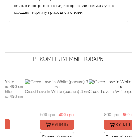
Antonio Visconti
нежные и острые оттенки, которые как нельзя лучше
передают картину природной стихии.
Aquolina
Arabesque Perfumes
Arabiyat
РЕКОМЕНДУЕМЫЕ ТОВАРЫ
Aramis
Ariana Grande
e
Creed Love in White (распив) 3 мл
Creed Love in White (распив) 
Armaf
 490 мл
Armand Basi
500 грн
400 грн
800 грн
650 грн
Arrogance
КУПИТЬ
КУПИТЬ
Быстрый заказ
Быстрый заказ