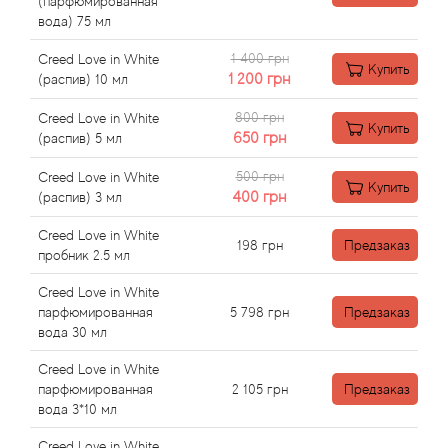
Alexandre Barthet
(парфюмированная
вода) 75 мл
Alexandre J
1 400 грн
Creed Love in White
Купить
1 200
грн
(распив) 10 мл
Alfred Dunhill
800 грн
Creed Love in White
Купить
650
грн
(распив) 5 мл
Alyson Oldoini
500 грн
Creed Love in White
Купить
400
грн
(распив) 3 мл
Alyssa Ashley
Creed Love in White
198
грн
Предзаказ
American Crew
пробник 2.5 мл
Creed Love in White
Amouage
парфюмированная
5 798
грн
Предзаказ
вода 30 мл
Amouroud
Creed Love in White
парфюмированная
2 105
грн
Предзаказ
Andre L'Arom
вода 3*10 мл
Creed Love in White