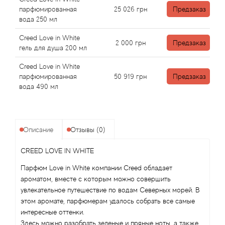
Angel Schlesser
парфюмированная
25 026
грн
Предзаказ
вода 250 мл
Anima Mundi
Creed Love in White
2 000
грн
Предзаказ
гель для душа 200 мл
Anna Sui
Creed Love in White
Annayake
парфюмированная
50 919
грн
Предзаказ
вода 490 мл
Anne Fontaine
Annick Goutal
Описание
Отзывы (0)
Antonia's Flowers
CREED LOVE IN WHITE
Парфюм Love in White компании Creed обладает
Antonio Banderas
ароматом, вместе с которым можно совершить
увлекательное путешествие по водам Северных морей. В
Antonio Puig
этом аромате, парфюмерам удалось собрать все самые
интересные оттенки.
Здесь можно разобрать зеленые и пряные ноты, а также