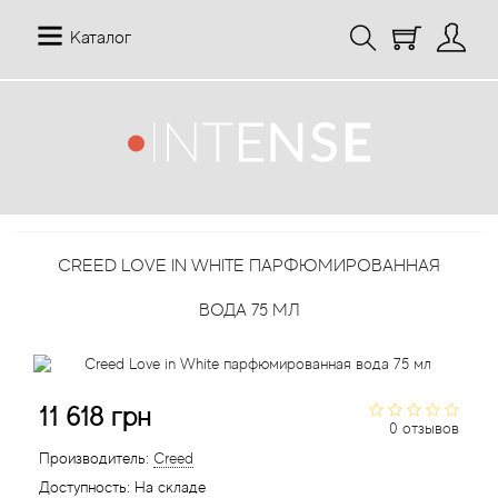
Каталог
12 Parfumeurs Francais
О нас
Мой аккаунт
19-69
Отзывы
История заказов
CREED LOVE IN WHITE ПАРФЮМИРОВАННАЯ
27 87 Perfumes
Доставка
Рассылка новостей
ВОДА 75 МЛ
42° by Beauty More
Условия
Abercrombie Fitch
Aкции
11 618 грн
0 отзывов
Absolument Parfumeur
Контакты
Производитель:
Creed
Доступность:
На складе
Acca Kappa
Статьи