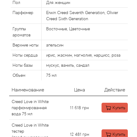
Пол
Для женщин
Парфюмер
Erwin Creed Seventh Generation, Olivier
Agonist
Creed Sixth Generation
Группы
Восточные, Цветочные
Aigner
ароматов
Aj Arabia (Widian)
Верхние ноты
апельсин
Ноты сердца
ирис, жасмин, магнолия, нарцисс, роза
Ajmal
Ноты базы
мускус, ваниль, сандал
Al Haramain
Объем
75 мл
Наименование
Цена
Действие
Al Jazeera
Creed Love in White
Alaia Paris
парфюмированная
11 618
грн
Купить
вода 75 мл
Alexander McQueen
Creed Love in White
тестер
12 481
грн
Купить