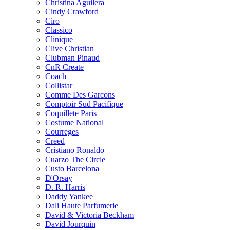
Christina Aguilera
Cindy Crawford
Ciro
Classico
Clinique
Clive Christian
Clubman Pinaud
CnR Create
Coach
Collistar
Comme Des Garcons
Comptoir Sud Pacifique
Coquillete Paris
Costume National
Courreges
Creed
Cristiano Ronaldo
Cuarzo The Circle
Custo Barcelona
D'Orsay
D. R. Harris
Daddy Yankee
Dali Haute Parfumerie
David & Victoria Beckham
David Jourquin