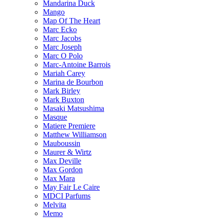
Mandarina Duck
Mango
Map Of The Heart
Marc Ecko
Marc Jacobs
Marc Joseph
Marc O Polo
Marc-Antoine Barrois
Mariah Carey
Marina de Bourbon
Mark Birley
Mark Buxton
Masaki Matsushima
Masque
Matiere Premiere
Matthew Williamson
Mauboussin
Maurer & Wirtz
Max Deville
Max Gordon
Max Mara
May Fair Le Caire
MDCI Parfums
Melvita
Memo