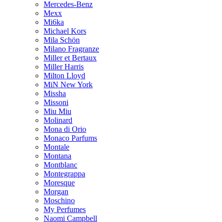
Mercedes-Benz
Mexx
Mi6ka
Michael Kors
Mila Schön
Milano Fragranze
Miller et Bertaux
Miller Harris
Milton Lloyd
MiN New York
Missha
Missoni
Miu Miu
Molinard
Mona di Orio
Monaco Parfums
Montale
Montana
Montblanc
Montegrappa
Moresque
Morgan
Moschino
My Perfumes
Naomi Campbell