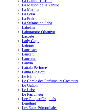
La Collina Toscana
La Maison de la Vanille
La Martina
La Perla
La Prairie
La Sultane de Saba
Label.m
Laboratorio Olfattivo
Lacoste
Lady Gaga
Lalique
Lancaster
Lancetti
Lancome
Lanvin
Lattafa Perfumes
Laura Biagiotti
Le Blanc
Le Cercle des Parfumeurs Createurs
Le Galion
Le Labo
Le Parfumeur
Lee Cooper Originals
Lengling
Les Eaux Primordiales