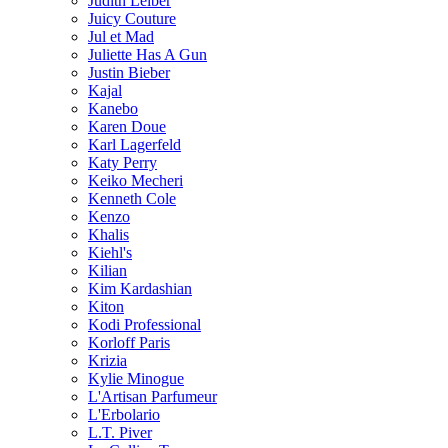
Judith Leiber
Juicy Couture
Jul et Mad
Juliette Has A Gun
Justin Bieber
Kajal
Kanebo
Karen Doue
Karl Lagerfeld
Katy Perry
Keiko Mecheri
Kenneth Cole
Kenzo
Khalis
Kiehl's
Kilian
Kim Kardashian
Kiton
Kodi Professional
Korloff Paris
Krizia
Kylie Minogue
L'Artisan Parfumeur
L'Erbolario
L.T. Piver