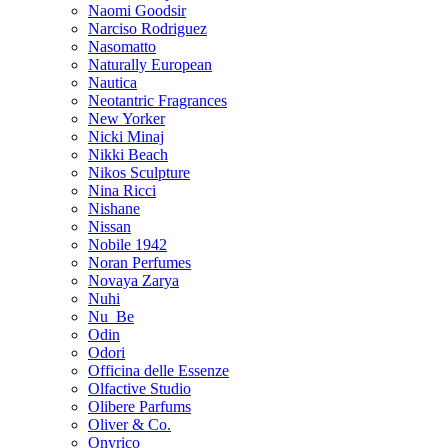
Naomi Goodsir
Narciso Rodriguez
Nasomatto
Naturally European
Nautica
Neotantric Fragrances
New Yorker
Nicki Minaj
Nikki Beach
Nikos Sculpture
Nina Ricci
Nishane
Nissan
Nobile 1942
Noran Perfumes
Novaya Zarya
Nuhi
Nu_Be
Odin
Odori
Officina delle Essenze
Olfactive Studio
Olibere Parfums
Oliver & Co.
Onyrico