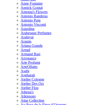
Anne Fontaine
Annick Goutal
Antonia's Flowers
Antonio Banderas
Antonio Puig
Antonio Visconti
Aquolina
Arabesque Perfumes
Arabiyat
Aramis
Ariana Grande
Armaf
Armand Basi
Arrogance
Arte Profumi
ArteOlfatto
Asabi
Asgharali
Atelier Cologne
Atelier Des Ors
Atelier Flou
Athena's
Atkinsons
Attar Collection
Au Pays de la Fleur d’Oranger