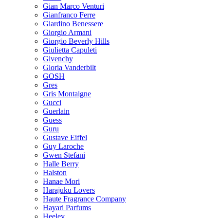
Gian Marco Venturi
Gianfranco Ferre
Giardino Benessere
Giorgio Armani
Giorgio Beverly Hills
Giulietta Capuleti
Givenchy
Gloria Vanderbilt
GOSH
Gres
Gris Montaigne
Gucci
Guerlain
Guess
Guru
Gustave Eiffel
Guy Laroche
Gwen Stefani
Halle Berry
Halston
Hanae Mori
Harajuku Lovers
Haute Fragrance Company
Hayari Parfums
Heeley