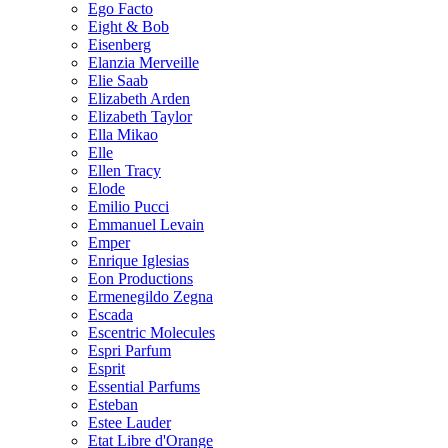
Ego Facto
Eight & Bob
Eisenberg
Elanzia Merveille
Elie Saab
Elizabeth Arden
Elizabeth Taylor
Ella Mikao
Elle
Ellen Tracy
Elode
Emilio Pucci
Emmanuel Levain
Emper
Enrique Iglesias
Eon Productions
Ermenegildo Zegna
Escada
Escentric Molecules
Espri Parfum
Esprit
Essential Parfums
Esteban
Estee Lauder
Etat Libre d'Orange