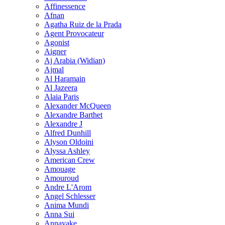
Affinessence
Afnan
Agatha Ruiz de la Prada
Agent Provocateur
Agonist
Aigner
Aj Arabia (Widian)
Ajmal
Al Haramain
Al Jazeera
Alaia Paris
Alexander McQueen
Alexandre Barthet
Alexandre J
Alfred Dunhill
Alyson Oldoini
Alyssa Ashley
American Crew
Amouage
Amouroud
Andre L'Arom
Angel Schlesser
Anima Mundi
Anna Sui
Annayake