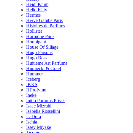
Heidi Klum
Hello Kitty
Hermes
Herve Gambs Paris
Histoires de Parfums
Hollister
Hormone Paris
Houbigant
House Of Sillage
Hugh Parsons
Hugo Boss
Huitieme Art Parfums
Humiecki & Graef
Hummer
Iceberg
IKKS
Il Profvmo
Ineke
Initio Parfums Prives
Isaac Mizrahi
Isabella Rossellini
IsaDora
Ischia
Issey Miyake
Jacomo