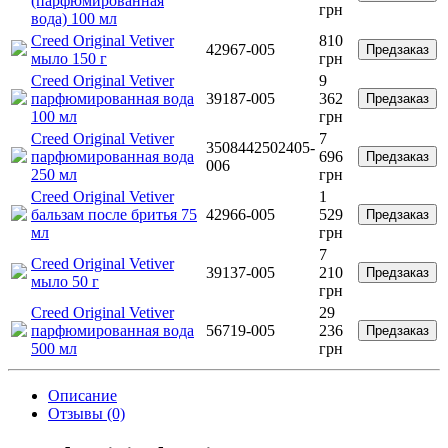
(парфюмированная
грн
вода) 100 мл
Creed Original Vetiver
810
42967-005
Предзаказ
мыло 150 г
грн
Creed Original Vetiver
9
парфюмированная вода
39187-005
362
Предзаказ
100 мл
грн
Creed Original Vetiver
7
3508442502405-
парфюмированная вода
696
Предзаказ
006
250 мл
грн
Creed Original Vetiver
1
бальзам после бритья 75
42966-005
529
Предзаказ
мл
грн
7
Creed Original Vetiver
39137-005
210
Предзаказ
мыло 50 г
грн
Creed Original Vetiver
29
парфюмированная вода
56719-005
236
Предзаказ
500 мл
грн
Описание
Отзывы (0)