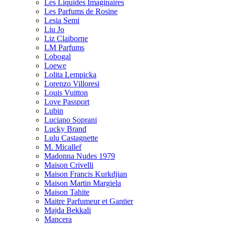
Les Liquides Imaginaires
Les Parfums de Rosine
Lesia Semi
Liu Jo
Liz Claiborne
LM Parfums
Lobogal
Loewe
Lolita Lempicka
Lorenzo Villoresi
Louis Vuitton
Love Passport
Lubin
Luciano Soprani
Lucky Brand
Lulu Castagnette
M. Micallef
Madonna Nudes 1979
Maison Crivelli
Maison Francis Kurkdjian
Maison Martin Margiela
Maison Tahite
Maitre Parfumeur et Gantier
Majda Bekkali
Mancera