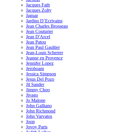
Jacques Fath
Jacques Zolty
Jaguar
Jardins D`Ecrivains
Jean Charles Brosseau
Jean Couturier
Jean D'Arcel
Jean Patou
Jean Paul Gaultier
Jean-Louis Scherrer
Jeanne en Provence
Jennifer Lopez
Jeroboam
Jessica Simpson
Jesus Del Pozo
Jil Sander
Jimmy Choo
Jivago
Jo Malone
John Galliano
John Richmond
John Varvatos
Joop
Jovoy Paris