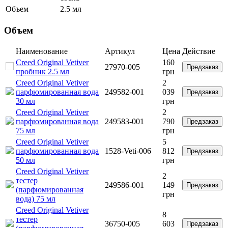
Объем
2.5 мл
Объем
Наименование
Артикул
Цена
Действие
Creed Original Vetiver
160
27970-005
Предзаказ
пробник 2.5 мл
грн
Creed Original Vetiver
2
парфюмированная вода
249582-001
039
Предзаказ
30 мл
грн
Creed Original Vetiver
2
парфюмированная вода
249583-001
790
Предзаказ
75 мл
грн
Creed Original Vetiver
5
парфюмированная вода
1528-Veti-006
812
Предзаказ
50 мл
грн
Creed Original Vetiver
2
тестер
249586-001
149
Предзаказ
(парфюмированная
грн
вода) 75 мл
Creed Original Vetiver
8
тестер
36750-005
603
Предзаказ