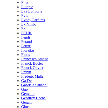
Etro
Eutopie
Eva Longoria
Evis
Evody Parfums
Ex Nihilo
Exte
FCUK
Fendi
Feraud
Ferrari
Floraiku
Floris
Francesco Smalto
Franck Boclet
Franck Olivier
Frapin
Frederic Malle
Ga-De
Gabriela Sabatini
Gap
Genyum
Geoffrey Beene
Gerani
Ghost