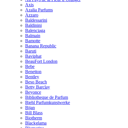
Axis
Azalia Parfums
Azzaro
Baldessarini
Baldinini
Balenciaga
Balmain
Bamotte
Banana Republic
Baruti
Baviphat
BeauFort London
Bebe
Benetton
Bentley
Beso Beach
Betty Barclay
Beyonce
Bibliotheque de Parfum
Biehl Parfumkunstwerke
Bijan
Bill Blass
Biotherm
Blackglama