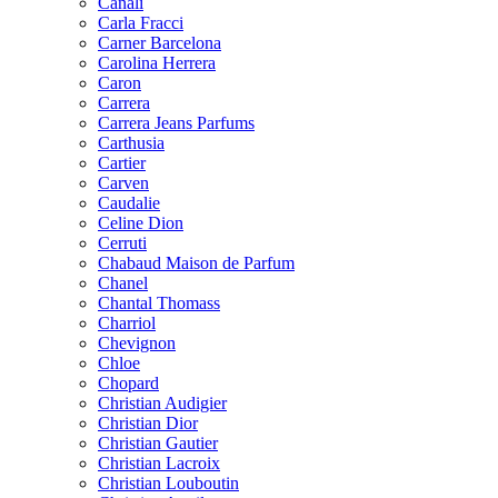
Canali
Carla Fracci
Carner Barcelona
Carolina Herrera
Caron
Carrera
Carrera Jeans Parfums
Carthusia
Cartier
Carven
Caudalie
Celine Dion
Cerruti
Chabaud Maison de Parfum
Chanel
Chantal Thomass
Charriol
Chevignon
Chloe
Chopard
Christian Audigier
Christian Dior
Christian Gautier
Christian Lacroix
Christian Louboutin