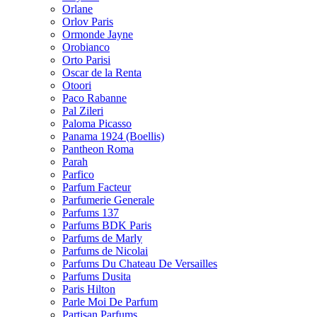
Orlane
Orlov Paris
Ormonde Jayne
Orobianco
Orto Parisi
Oscar de la Renta
Otoori
Paco Rabanne
Pal Zileri
Paloma Picasso
Panama 1924 (Boellis)
Pantheon Roma
Parah
Parfico
Parfum Facteur
Parfumerie Generale
Parfums 137
Parfums BDK Paris
Parfums de Marly
Parfums de Nicolai
Parfums Du Chateau De Versailles
Parfums Dusita
Paris Hilton
Parle Moi De Parfum
Partisan Parfums