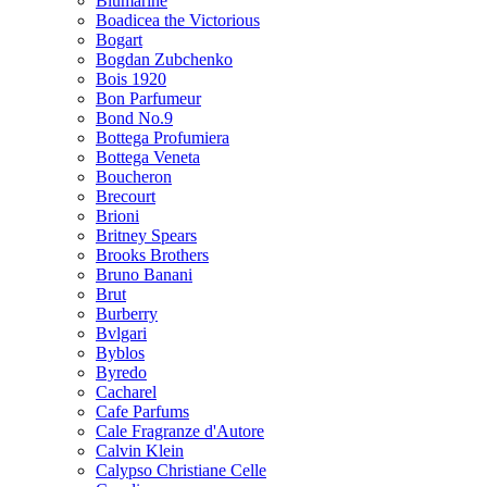
Blumarine
Boadicea the Victorious
Bogart
Bogdan Zubchenko
Bois 1920
Bon Parfumeur
Bond No.9
Bottega Profumiera
Bottega Veneta
Boucheron
Brecourt
Brioni
Britney Spears
Brooks Brothers
Bruno Banani
Brut
Burberry
Bvlgari
Byblos
Byredo
Cacharel
Cafe Parfums
Cale Fragranze d'Autore
Calvin Klein
Calypso Christiane Celle