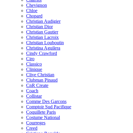
Chevignon
Chloe
Chopard
Christian Audigier
Christian Dior
Christian Gautier
Christian Lacroix
Christian Louboutin
Christina Aguilera
Cindy Crawford
Ciro
Classico
Clinique
Clive Christian
Clubman Pinaud
CnR Create
Coach
Collistar
Comme Des Garcons
Comptoir Sud Pacifique
Coquillete Paris
Costume National
Courreges
Creed