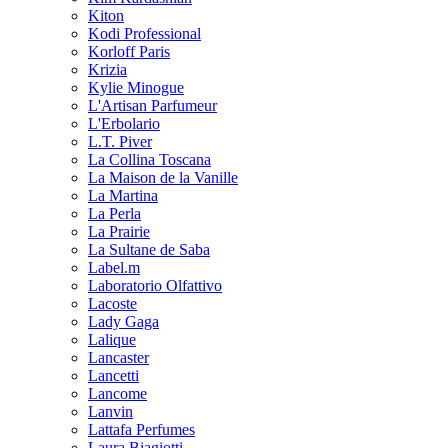
Kiton
Kodi Professional
Korloff Paris
Krizia
Kylie Minogue
L'Artisan Parfumeur
L'Erbolario
L.T. Piver
La Collina Toscana
La Maison de la Vanille
La Martina
La Perla
La Prairie
La Sultane de Saba
Label.m
Laboratorio Olfattivo
Lacoste
Lady Gaga
Lalique
Lancaster
Lancetti
Lancome
Lanvin
Lattafa Perfumes
Laura Biagiotti