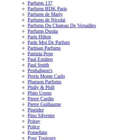
Parfums 137
Parfums BDK Paris
Parfums de Marly
Parfums de Nicolai
Parfums Du Chateau De Versailles
Parfums Dusita
Paris Hilton
Parle Moi De Parfum
Partisan Parfums
Patrizia Pepe
Paul Emilien
Paul Smith
Penhaligon's
Perris Monte Carlo
Pharaon Parfums
Philly & Phill
Phito Uomo
Pierre Cardin
Pierre Guillaume
Pineider
Pino Silvestre
Poiray
Police
Pomellato
Pour Toujours