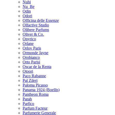
Nuhi
Nu_Be
Odin
Odori
Officina delle Essenze
Olfactive Studio
Olibere Parfums
Oliver & Co.
Onyrico
Orlane
Orlov Paris
Ormonde Jayne
Orobianco
Orto Parisi
Oscar de la Renta
Otoori
Paco Rabanne
Pal Zileri
Paloma Picasso
Panama 1924 (Boellis)
Pantheon Roma
Parah
Parfico
Parfum Facteur
Parfumerie Generale