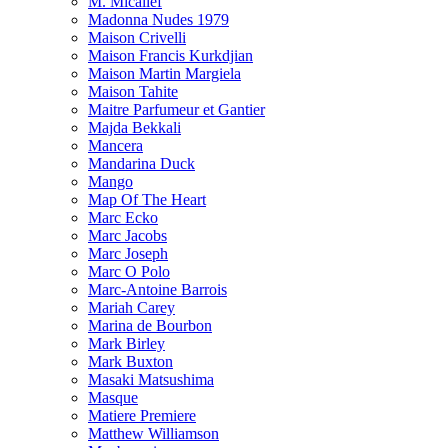
M. Micallef
Madonna Nudes 1979
Maison Crivelli
Maison Francis Kurkdjian
Maison Martin Margiela
Maison Tahite
Maitre Parfumeur et Gantier
Majda Bekkali
Mancera
Mandarina Duck
Mango
Map Of The Heart
Marc Ecko
Marc Jacobs
Marc Joseph
Marc O Polo
Marc-Antoine Barrois
Mariah Carey
Marina de Bourbon
Mark Birley
Mark Buxton
Masaki Matsushima
Masque
Matiere Premiere
Matthew Williamson