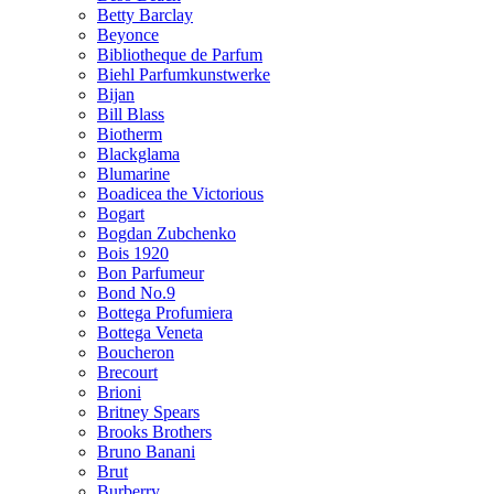
Betty Barclay
Beyonce
Bibliotheque de Parfum
Biehl Parfumkunstwerke
Bijan
Bill Blass
Biotherm
Blackglama
Blumarine
Boadicea the Victorious
Bogart
Bogdan Zubchenko
Bois 1920
Bon Parfumeur
Bond No.9
Bottega Profumiera
Bottega Veneta
Boucheron
Brecourt
Brioni
Britney Spears
Brooks Brothers
Bruno Banani
Brut
Burberry