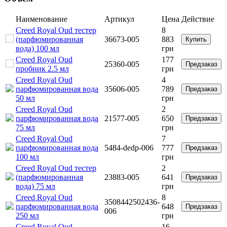
Наименование
Артикул
Цена
Действие
Creed Royal Oud тестер
8
(парфюмированная
36673-005
883
Купить
вода) 100 мл
грн
Creed Royal Oud
177
25360-005
Предзаказ
пробник 2.5 мл
грн
Creed Royal Oud
4
парфюмированная вода
35606-005
789
Предзаказ
50 мл
грн
Creed Royal Oud
2
парфюмированная вода
21577-005
650
Предзаказ
75 мл
грн
Creed Royal Oud
7
парфюмированная вода
5484-dedp-006
777
Предзаказ
100 мл
грн
Creed Royal Oud тестер
2
(парфюмированная
23883-005
641
Предзаказ
вода) 75 мл
грн
Creed Royal Oud
8
3508442502436-
парфюмированная вода
648
Предзаказ
006
250 мл
грн
Creed Royal Oud
16