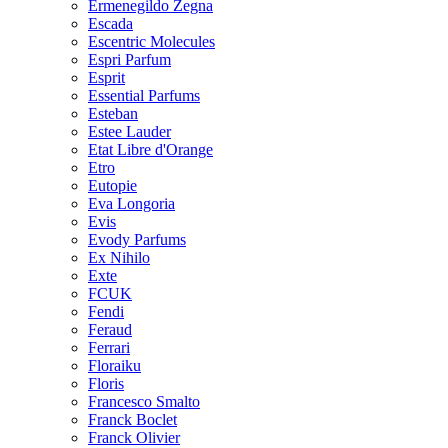
Ermenegildo Zegna
Escada
Escentric Molecules
Espri Parfum
Esprit
Essential Parfums
Esteban
Estee Lauder
Etat Libre d'Orange
Etro
Eutopie
Eva Longoria
Evis
Evody Parfums
Ex Nihilo
Exte
FCUK
Fendi
Feraud
Ferrari
Floraiku
Floris
Francesco Smalto
Franck Boclet
Franck Olivier