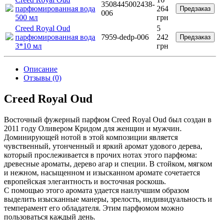
3508445002438-
парфюмированная вода
264
Предзаказ
006
500 мл
грн
Creed Royal Oud
5
парфюмированная вода
7959-dedp-006
242
Предзаказ
3*10 мл
грн
Описание
Отзывы (0)
Creed Royal Oud
Восточный фужерный парфюм Creed Royal Oud был создан в
2011 году Оливером Кридом для женщин и мужчин.
Доминирующей нотой в этой композиции является
чувственный, утонченный и яркий аромат удового дерева,
который прослеживается в прочих нотах этого парфюма:
древесные ароматы, дерево агар и специи. В стойком, мягком
и нежном, насыщенном и изысканном аромате сочетается
европейская элегантность и восточная роскошь.
С помощью этого аромата удается наилучшим образом
выделить изысканные манеры, зрелость, индивидуальность и
темперамент его обладателя. Этим парфюмом можно
пользоваться каждый день.