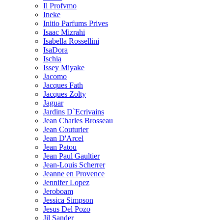
Il Profvmo
Ineke
Initio Parfums Prives
Isaac Mizrahi
Isabella Rossellini
IsaDora
Ischia
Issey Miyake
Jacomo
Jacques Fath
Jacques Zolty
Jaguar
Jardins D`Ecrivains
Jean Charles Brosseau
Jean Couturier
Jean D'Arcel
Jean Patou
Jean Paul Gaultier
Jean-Louis Scherrer
Jeanne en Provence
Jennifer Lopez
Jeroboam
Jessica Simpson
Jesus Del Pozo
Jil Sander