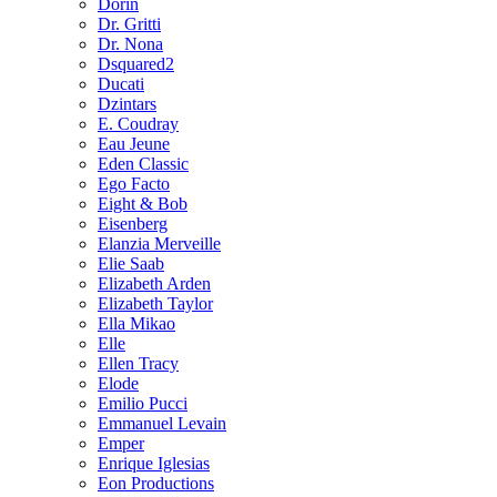
Dorin
Dr. Gritti
Dr. Nona
Dsquared2
Ducati
Dzintars
E. Coudray
Eau Jeune
Eden Classic
Ego Facto
Eight & Bob
Eisenberg
Elanzia Merveille
Elie Saab
Elizabeth Arden
Elizabeth Taylor
Ella Mikao
Elle
Ellen Tracy
Elode
Emilio Pucci
Emmanuel Levain
Emper
Enrique Iglesias
Eon Productions