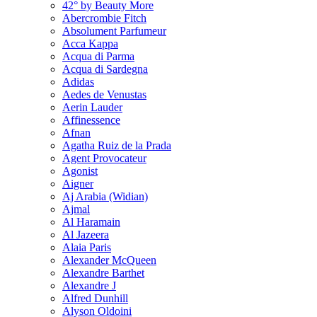
42° by Beauty More
Abercrombie Fitch
Absolument Parfumeur
Acca Kappa
Acqua di Parma
Acqua di Sardegna
Adidas
Aedes de Venustas
Aerin Lauder
Affinessence
Afnan
Agatha Ruiz de la Prada
Agent Provocateur
Agonist
Aigner
Aj Arabia (Widian)
Ajmal
Al Haramain
Al Jazeera
Alaia Paris
Alexander McQueen
Alexandre Barthet
Alexandre J
Alfred Dunhill
Alyson Oldoini