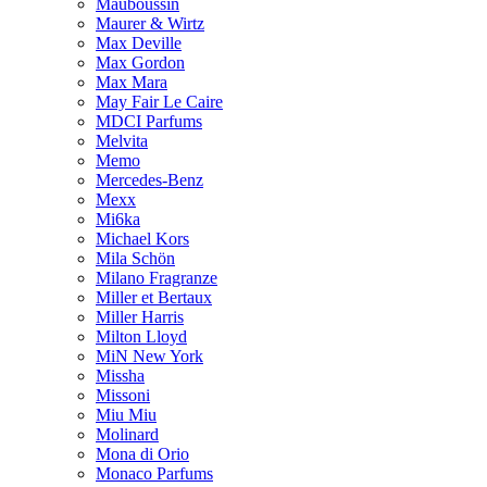
Mauboussin
Maurer & Wirtz
Max Deville
Max Gordon
Max Mara
May Fair Le Caire
MDCI Parfums
Melvita
Memo
Mercedes-Benz
Mexx
Mi6ka
Michael Kors
Mila Schön
Milano Fragranze
Miller et Bertaux
Miller Harris
Milton Lloyd
MiN New York
Missha
Missoni
Miu Miu
Molinard
Mona di Orio
Monaco Parfums