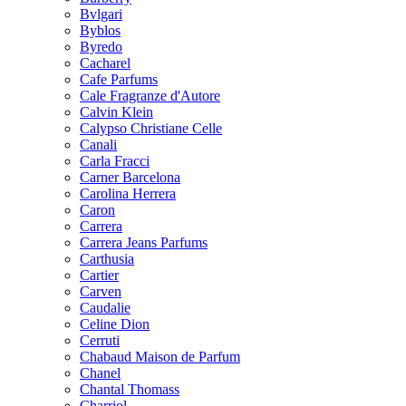
Bvlgari
Byblos
Byredo
Cacharel
Cafe Parfums
Cale Fragranze d'Autore
Calvin Klein
Calypso Christiane Celle
Canali
Carla Fracci
Carner Barcelona
Carolina Herrera
Caron
Carrera
Carrera Jeans Parfums
Carthusia
Cartier
Carven
Caudalie
Celine Dion
Cerruti
Chabaud Maison de Parfum
Chanel
Chantal Thomass
Charriol