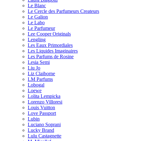
Le Blanc
Le Cercle des Parfumeurs Createurs
Le Galion
Le Labo
Le Parfumeur
Lee Cooper Originals
Lengling
Les Eaux Primordiales
Les Liquides Imaginaires
Les Parfums de Rosine
Lesia Semi
Liu Jo
Liz Claiborne
LM Parfums
Lobogal
Loewe
Lolita Lempicka
Lorenzo Villoresi
Louis Vuitton
Love Passport
Lubin
Luciano Soprani
Lucky Brand
Lulu Castagnette