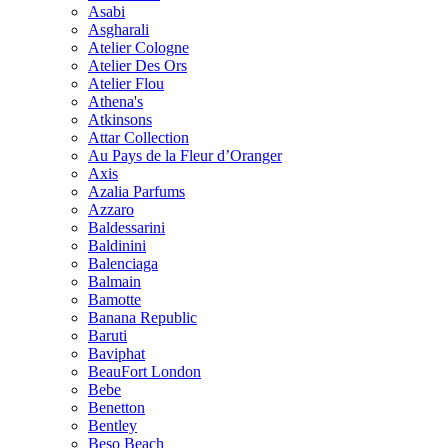
Asabi
Asgharali
Atelier Cologne
Atelier Des Ors
Atelier Flou
Athena's
Atkinsons
Attar Collection
Au Pays de la Fleur d’Oranger
Axis
Azalia Parfums
Azzaro
Baldessarini
Baldinini
Balenciaga
Balmain
Bamotte
Banana Republic
Baruti
Baviphat
BeauFort London
Bebe
Benetton
Bentley
Beso Beach