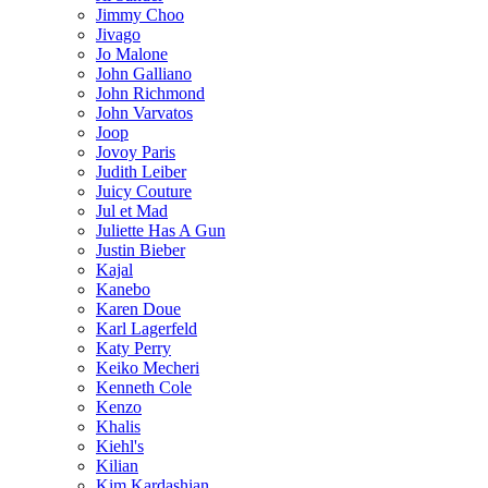
Jimmy Choo
Jivago
Jo Malone
John Galliano
John Richmond
John Varvatos
Joop
Jovoy Paris
Judith Leiber
Juicy Couture
Jul et Mad
Juliette Has A Gun
Justin Bieber
Kajal
Kanebo
Karen Doue
Karl Lagerfeld
Katy Perry
Keiko Mecheri
Kenneth Cole
Kenzo
Khalis
Kiehl's
Kilian
Kim Kardashian