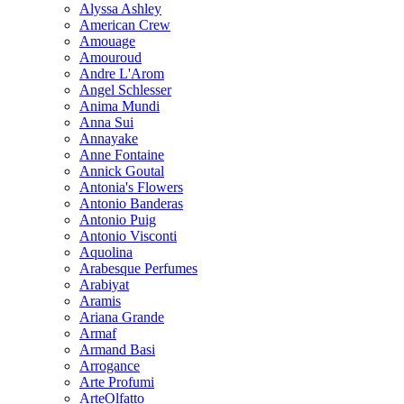
Alyssa Ashley
American Crew
Amouage
Amouroud
Andre L'Arom
Angel Schlesser
Anima Mundi
Anna Sui
Annayake
Anne Fontaine
Annick Goutal
Antonia's Flowers
Antonio Banderas
Antonio Puig
Antonio Visconti
Aquolina
Arabesque Perfumes
Arabiyat
Aramis
Ariana Grande
Armaf
Armand Basi
Arrogance
Arte Profumi
ArteOlfatto