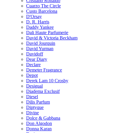
Cristiano Ronaldo
Cuarzo The Circle
Custo Barcelona
D'Orsay
D. R. Harris
Daddy Yankee
Dali Haute Parfumerie
David & Victoria Beckham
David Jourquin
David Yurman
Davidoff
Dear Diary
Declare
Demeter Fragrance
Depot
Derek Lam 10 Crosby
Desigual
Diadema Exclusif
Diesel
Dilis Parfum
Diptyque
Divine
Dolce & Gabbana
Don Algodon
Donna Karan