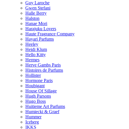
Guy Laroche
Gwen Stefani
Halle Berry
Halston
Hanae Mori
Harajuku Lovers
Haute Fragrance Company
Hayari Parfums
Heeley
Heidi Klum
Hello Kitty
Hermes
Herve Gambs Paris
Histoires de Parfums
Hollister
Hormone Paris
Houbigant
House Of Sillage
Hugh Parsons
Hugo Boss
Huitieme Art Parfums
Humiecki & Graef
Hummer
Iceberg
IKKS