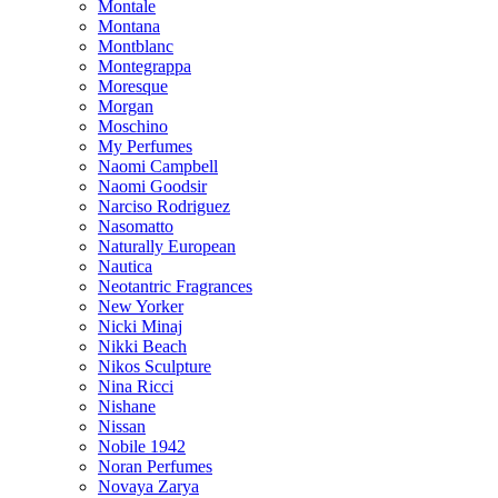
Montale
Montana
Montblanc
Montegrappa
Moresque
Morgan
Moschino
My Perfumes
Naomi Campbell
Naomi Goodsir
Narciso Rodriguez
Nasomatto
Naturally European
Nautica
Neotantric Fragrances
New Yorker
Nicki Minaj
Nikki Beach
Nikos Sculpture
Nina Ricci
Nishane
Nissan
Nobile 1942
Noran Perfumes
Novaya Zarya