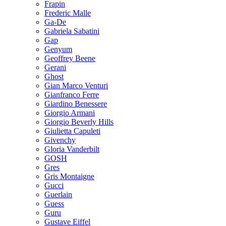
Frapin
Frederic Malle
Ga-De
Gabriela Sabatini
Gap
Genyum
Geoffrey Beene
Gerani
Ghost
Gian Marco Venturi
Gianfranco Ferre
Giardino Benessere
Giorgio Armani
Giorgio Beverly Hills
Giulietta Capuleti
Givenchy
Gloria Vanderbilt
GOSH
Gres
Gris Montaigne
Gucci
Guerlain
Guess
Guru
Gustave Eiffel