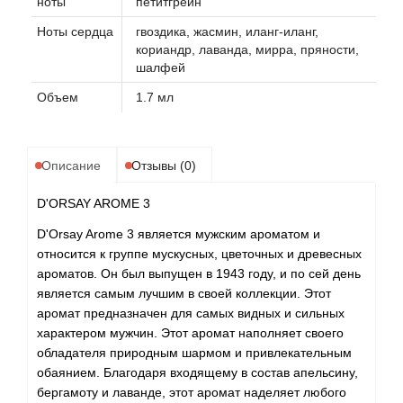
ноты
петитгрейн
Ноты сердца
гвоздика, жасмин, иланг-иланг,
кориандр, лаванда, мирра, пряности,
шалфей
Объем
1.7 мл
Описание
Отзывы (0)
D'ORSAY AROME 3
D'Orsay Arome 3 является мужским ароматом и
относится к группе мускусных, цветочных и древесных
ароматов. Он был выпущен в 1943 году, и по сей день
является самым лучшим в своей коллекции. Этот
аромат предназначен для самых видных и сильных
характером мужчин. Этот аромат наполняет своего
обладателя природным шармом и привлекательным
обаянием. Благодаря входящему в состав апельсину,
бергамоту и лаванде, этот аромат наделяет любого