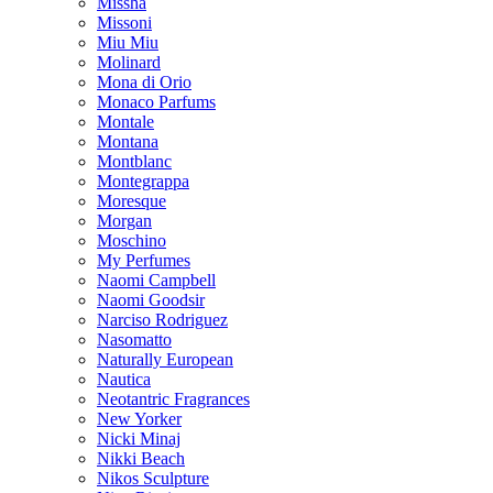
Missha
Missoni
Miu Miu
Molinard
Mona di Orio
Monaco Parfums
Montale
Montana
Montblanc
Montegrappa
Moresque
Morgan
Moschino
My Perfumes
Naomi Campbell
Naomi Goodsir
Narciso Rodriguez
Nasomatto
Naturally European
Nautica
Neotantric Fragrances
New Yorker
Nicki Minaj
Nikki Beach
Nikos Sculpture