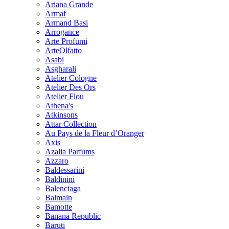
Ariana Grande
Armaf
Armand Basi
Arrogance
Arte Profumi
ArteOlfatto
Asabi
Asgharali
Atelier Cologne
Atelier Des Ors
Atelier Flou
Athena's
Atkinsons
Attar Collection
Au Pays de la Fleur d’Oranger
Axis
Azalia Parfums
Azzaro
Baldessarini
Baldinini
Balenciaga
Balmain
Bamotte
Banana Republic
Baruti