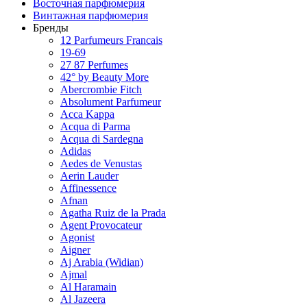
Восточная парфюмерия
Винтажная парфюмерия
Бренды
12 Parfumeurs Francais
19-69
27 87 Perfumes
42° by Beauty More
Abercrombie Fitch
Absolument Parfumeur
Acca Kappa
Acqua di Parma
Acqua di Sardegna
Adidas
Aedes de Venustas
Aerin Lauder
Affinessence
Afnan
Agatha Ruiz de la Prada
Agent Provocateur
Agonist
Aigner
Aj Arabia (Widian)
Ajmal
Al Haramain
Al Jazeera