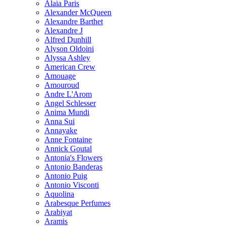
Alaia Paris
Alexander McQueen
Alexandre Barthet
Alexandre J
Alfred Dunhill
Alyson Oldoini
Alyssa Ashley
American Crew
Amouage
Amouroud
Andre L'Arom
Angel Schlesser
Anima Mundi
Anna Sui
Annayake
Anne Fontaine
Annick Goutal
Antonia's Flowers
Antonio Banderas
Antonio Puig
Antonio Visconti
Aquolina
Arabesque Perfumes
Arabiyat
Aramis