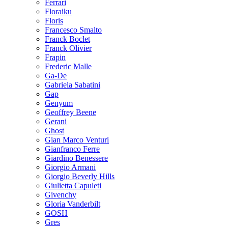
Ferrari
Floraiku
Floris
Francesco Smalto
Franck Boclet
Franck Olivier
Frapin
Frederic Malle
Ga-De
Gabriela Sabatini
Gap
Genyum
Geoffrey Beene
Gerani
Ghost
Gian Marco Venturi
Gianfranco Ferre
Giardino Benessere
Giorgio Armani
Giorgio Beverly Hills
Giulietta Capuleti
Givenchy
Gloria Vanderbilt
GOSH
Gres