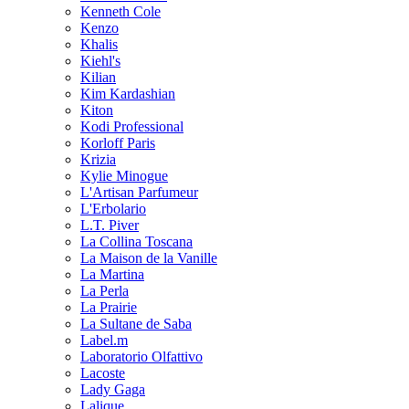
Kenneth Cole
Kenzo
Khalis
Kiehl's
Kilian
Kim Kardashian
Kiton
Kodi Professional
Korloff Paris
Krizia
Kylie Minogue
L'Artisan Parfumeur
L'Erbolario
L.T. Piver
La Collina Toscana
La Maison de la Vanille
La Martina
La Perla
La Prairie
La Sultane de Saba
Label.m
Laboratorio Olfattivo
Lacoste
Lady Gaga
Lalique