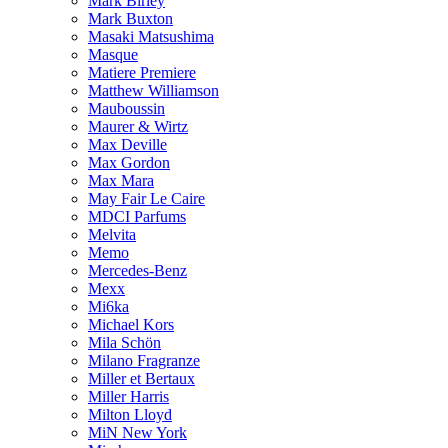
Mark Birley
Mark Buxton
Masaki Matsushima
Masque
Matiere Premiere
Matthew Williamson
Mauboussin
Maurer & Wirtz
Max Deville
Max Gordon
Max Mara
May Fair Le Caire
MDCI Parfums
Melvita
Memo
Mercedes-Benz
Mexx
Mi6ka
Michael Kors
Mila Schön
Milano Fragranze
Miller et Bertaux
Miller Harris
Milton Lloyd
MiN New York