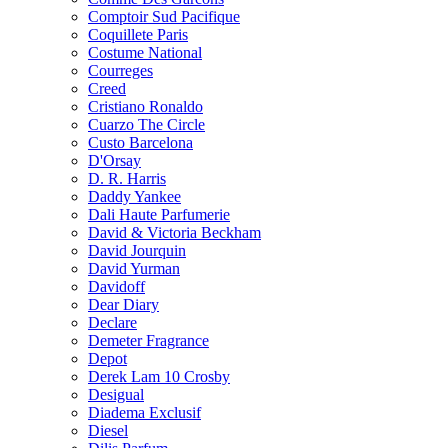
Comptoir Sud Pacifique
Coquillete Paris
Costume National
Courreges
Creed
Cristiano Ronaldo
Cuarzo The Circle
Custo Barcelona
D'Orsay
D. R. Harris
Daddy Yankee
Dali Haute Parfumerie
David & Victoria Beckham
David Jourquin
David Yurman
Davidoff
Dear Diary
Declare
Demeter Fragrance
Depot
Derek Lam 10 Crosby
Desigual
Diadema Exclusif
Diesel