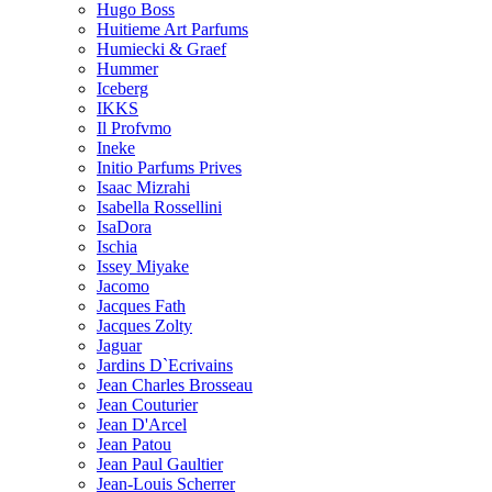
Hugo Boss
Huitieme Art Parfums
Humiecki & Graef
Hummer
Iceberg
IKKS
Il Profvmo
Ineke
Initio Parfums Prives
Isaac Mizrahi
Isabella Rossellini
IsaDora
Ischia
Issey Miyake
Jacomo
Jacques Fath
Jacques Zolty
Jaguar
Jardins D`Ecrivains
Jean Charles Brosseau
Jean Couturier
Jean D'Arcel
Jean Patou
Jean Paul Gaultier
Jean-Louis Scherrer