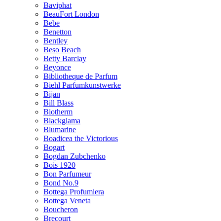
Baviphat
BeauFort London
Bebe
Benetton
Bentley
Beso Beach
Betty Barclay
Beyonce
Bibliotheque de Parfum
Biehl Parfumkunstwerke
Bijan
Bill Blass
Biotherm
Blackglama
Blumarine
Boadicea the Victorious
Bogart
Bogdan Zubchenko
Bois 1920
Bon Parfumeur
Bond No.9
Bottega Profumiera
Bottega Veneta
Boucheron
Brecourt