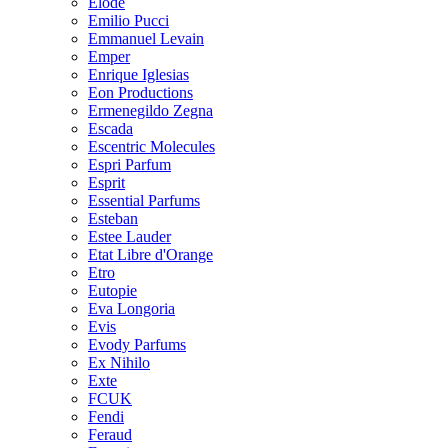
Elode
Emilio Pucci
Emmanuel Levain
Emper
Enrique Iglesias
Eon Productions
Ermenegildo Zegna
Escada
Escentric Molecules
Espri Parfum
Esprit
Essential Parfums
Esteban
Estee Lauder
Etat Libre d'Orange
Etro
Eutopie
Eva Longoria
Evis
Evody Parfums
Ex Nihilo
Exte
FCUK
Fendi
Feraud