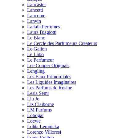
Lancaster
Lancetti
Lancome
Lanvin
Lattafa Perfumes
Laura Biagiotti
Le Blanc
Le Cercle des Parfumeurs Createurs
Le Galion
Le Labo
Le Parfumeur
Lee Cooper Originals
Lengling
Les Eaux Primordiales
Les Liquides Imaginaires
Les Parfums de Rosine
Lesia Semi
Liu Jo
Liz Claiborne
LM Parfums
Lobogal
Loewe
Lolita Lempicka
Lorenzo Villoresi
Louis Vuitton