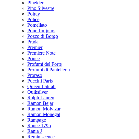
Pineider
Pino Silvestre
Poiray
Police
Pomellato
Pour Toujours
Pozzo di Borgo
Prada
Premier
Premiere Note
Prince
Profumi del Forte
Profumi di Pantelleria
Proraso
Puccini Paris
Queen Latifah
Quiksilver
Ralph Lauren
Ramon Bejar
Ramon Molvizar
Ramon Monegal
Rampage
Rance 1795
Rania J
Reminiscence