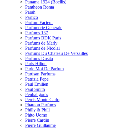
Panama 1924 (Boellis)
Pantheon Roma
Parah
Parfico
Parfum Facteur
Parfumerie Generale
Parfums 137
Parfums BDK Paris
Parfums de Marly
Parfums de Nicolai
Parfums Du Chateau De Versailles
Parfums Dusita
Paris Hilton
Parle Moi De Parfum
Partisan Parfums
Patrizia Pepe
Paul Emilien
Paul Smith
Penhaligon's
Perris Monte Carlo
Pharaon Parfums
Philly & Phill
Phito Uomo
Pierre Cardin
Pierre Guillaume