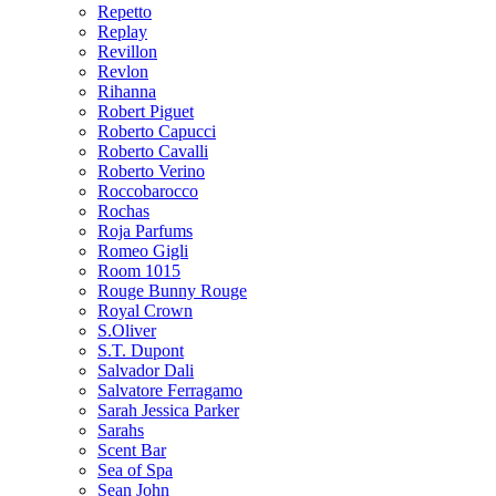
Repetto
Replay
Revillon
Revlon
Rihanna
Robert Piguet
Roberto Capucci
Roberto Cavalli
Roberto Verino
Roccobarocco
Rochas
Roja Parfums
Romeo Gigli
Room 1015
Rouge Bunny Rouge
Royal Crown
S.Oliver
S.T. Dupont
Salvador Dali
Salvatore Ferragamo
Sarah Jessica Parker
Sarahs
Scent Bar
Sea of Spa
Sean John