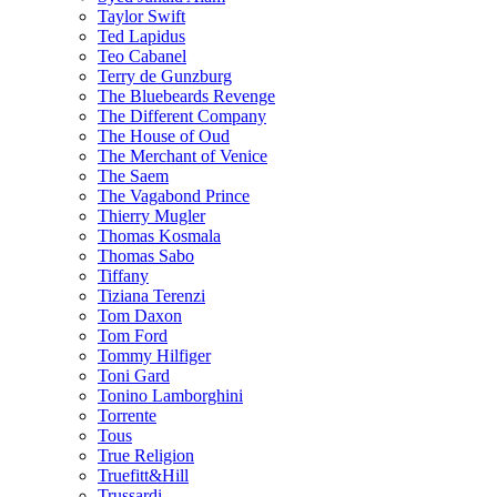
Taylor Swift
Ted Lapidus
Teo Cabanel
Terry de Gunzburg
The Bluebeards Revenge
The Different Company
The House of Oud
The Merchant of Venice
The Saem
The Vagabond Prince
Thierry Mugler
Thomas Kosmala
Thomas Sabo
Tiffany
Tiziana Terenzi
Tom Daxon
Tom Ford
Tommy Hilfiger
Toni Gard
Tonino Lamborghini
Torrente
Tous
True Religion
Truefitt&Hill
Trussardi