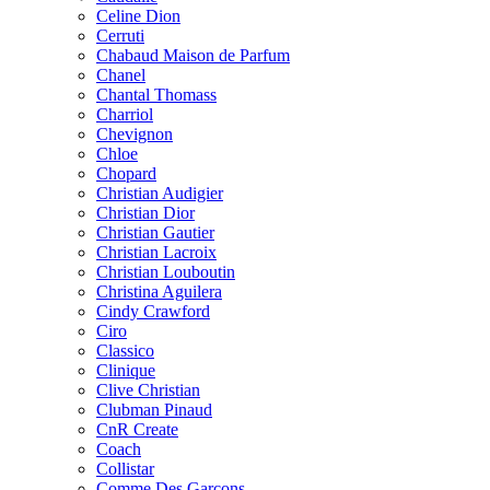
Celine Dion
Cerruti
Chabaud Maison de Parfum
Chanel
Chantal Thomass
Charriol
Chevignon
Chloe
Chopard
Christian Audigier
Christian Dior
Christian Gautier
Christian Lacroix
Christian Louboutin
Christina Aguilera
Cindy Crawford
Ciro
Classico
Clinique
Clive Christian
Clubman Pinaud
CnR Create
Coach
Collistar
Comme Des Garcons