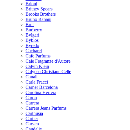
Brioni
Britney Spears
Brooks Brothers
Bruno Banani
Brut
Burberry
Bvlgari
Byblos
Byredo
Cacharel
Cafe Parfums
Cale Fragranze d'Autore
Calvin Klein
Calypso Christiane Celle
Canali
Carla Fracci
Carner Barcelona
Carolina Herrera
Caron
Carrera
Carrera Jeans Parfums
Carthusia
Cartier
Carven
Caudalie