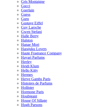
Gris Montaigne
Gucci
Guerlain
Guess
Guru
Gustave Eiffel
Guy Laroche
Gwen Stefani
Halle Berry
Halston
Hanae Mori
Harajuku Lovers
Haute Fragrance Company
Hayari Parfums
Heeley
Heidi Klum
Hello Kitty
Hermes
Herve Gambs Paris
Histoires de Parfums
Hollister
Hormone Paris
Houbigant
House Of Sillage
Hugh Parsons