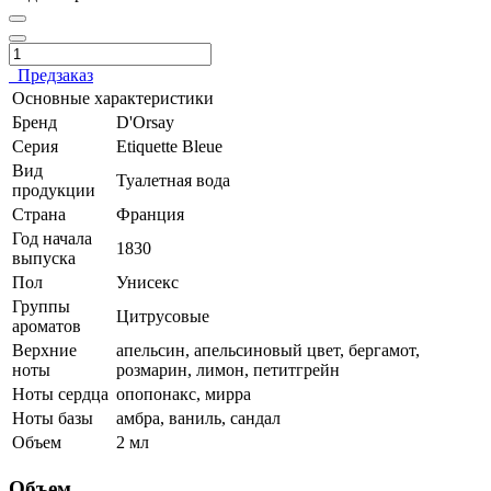
Предзаказ
Основные характеристики
Бренд
D'Orsay
Серия
Etiquette Bleue
Вид
Туалетная вода
продукции
Страна
Франция
Год начала
1830
выпуска
Пол
Унисекс
Группы
Цитрусовые
ароматов
Верхние
апельсин, апельсиновый цвет, бергамот,
ноты
розмарин, лимон, петитгрейн
Ноты сердца
опопонакс, мирра
Ноты базы
амбра, ваниль, сандал
Объем
2 мл
Объем