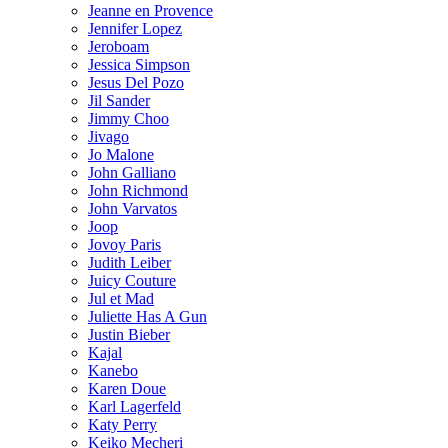
Jeanne en Provence
Jennifer Lopez
Jeroboam
Jessica Simpson
Jesus Del Pozo
Jil Sander
Jimmy Choo
Jivago
Jo Malone
John Galliano
John Richmond
John Varvatos
Joop
Jovoy Paris
Judith Leiber
Juicy Couture
Jul et Mad
Juliette Has A Gun
Justin Bieber
Kajal
Kanebo
Karen Doue
Karl Lagerfeld
Katy Perry
Keiko Mecheri