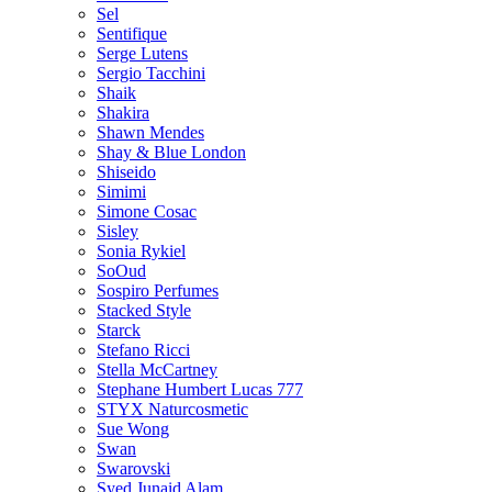
Sel
Sentifique
Serge Lutens
Sergio Tacchini
Shaik
Shakira
Shawn Mendes
Shay & Blue London
Shiseido
Simimi
Simone Cosac
Sisley
Sonia Rykiel
SoOud
Sospiro Perfumes
Stacked Style
Starck
Stefano Ricci
Stella McCartney
Stephane Humbert Lucas 777
STYX Naturсosmetic
Sue Wong
Swan
Swarovski
Syed Junaid Alam