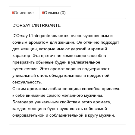
Alexandre Barthet
Описание
Отзывы (0)
Alexandre J
D'ORSAY L'INTRIGANTE
Alfred Dunhill
D'Orsay L'Intrigante является очень чувственным и
сочным ароматом для женщин. Он отлично подходит
Alyson Oldoini
для женщин, которые имеют дерзкий и крепкий
характер. Эта цветочная композиция способна
Alyssa Ashley
превратить обычные будни в увлекательное
путешествие. Этот аромат хорошо подчеркивает
American Crew
уникальный стиль обладательницы и придает ей
сексуальность.
С этим ароматом любая женщина способна привлечь
Amouage
к себе внимание самого желанного мужчины.
Благодаря уникальным свойствам этого аромата,
Amouroud
каждая женщина будет чувствовать себя самой
очаровательной и соблазнительной в кругу мужчин.
Andre L'Arom