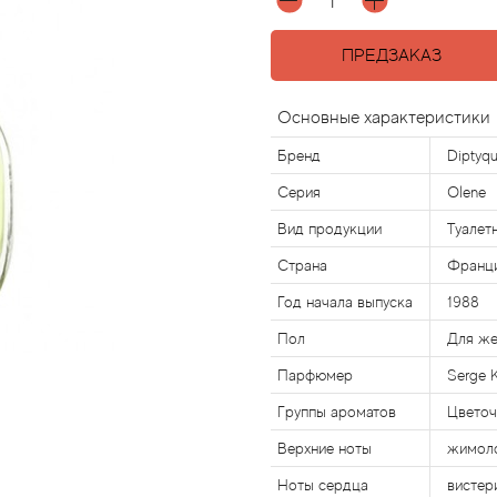
ПРЕДЗАКАЗ
Основные характеристики
Бренд
Diptyq
Серия
Olene
Вид продукции
Туалет
Страна
Франц
Год начала выпуска
1988
Пол
Для ж
Парфюмер
Serge 
Группы ароматов
Цвето
Верхние ноты
жимоло
Ноты сердца
вистер