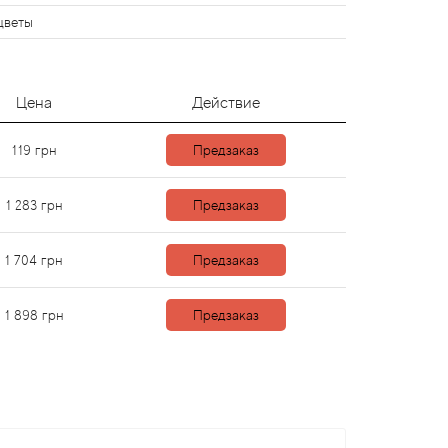
цветы
Цена
Действие
119
грн
Предзаказ
1 283
грн
Предзаказ
1 704
грн
Предзаказ
1 898
грн
Предзаказ