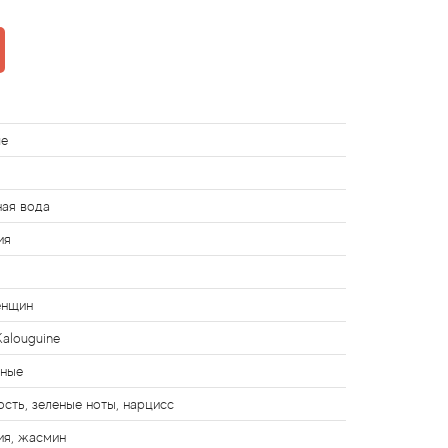
ue
ная вода
ия
енщин
Kalouguine
чные
сть, зеленые ноты, нарцисс
ия, жасмин