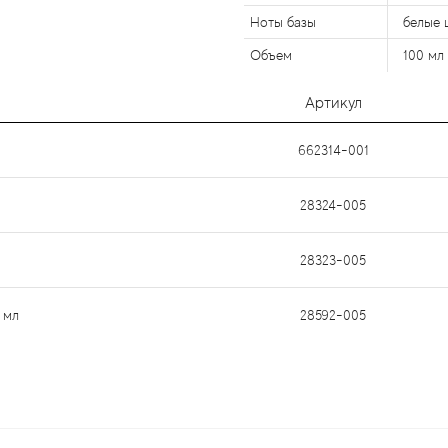
Ноты базы
белые 
Объем
100 мл
Артикул
662314-001
28324-005
28323-005
 мл
28592-005