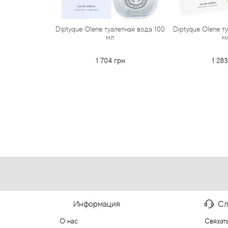
Diptyque Olene туалетная вода 100
Diptyque Olene т
мл
м
1 704 грн
1 283
Информация
Сл
О нас
Связат