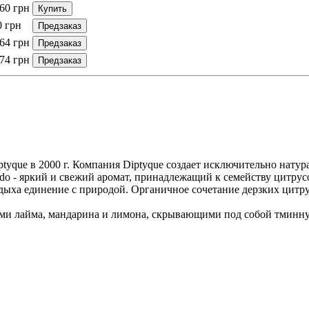
060
грн
Купить
0
грн
Предзаказ
664
грн
Предзаказ
974
грн
Предзаказ
que в 2000 г. Компания Diptyque создает исключительно натур
edo - яркий и свежий аромат, принадлежащий к семейству цит
ыха единение с природой. Органичное сочетание дерзких цитрус
и лайма, мандарина и лимона, скрывающими под собой тминную