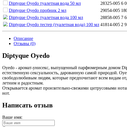
Diptyque Oyedo туалетная вода 50 мл
28325-005
6 
Diptyque Oyedo пробник 2 мл
29054-005
18
Diptyque Oyedo туалетная вода 100 мл
28858-005
7 
Diptyque Oyedo тестер (туалетная вода) 100 мл
41814-005
2 
Описание
Отзывы (0)
Diptyque Oyedo
Oyedo - аромат-унисекс, выпущенный парфюмерным домом Dipty
естественную сексуальность, дарованную самой природой. Oy
свободолюбивым людям, которые предпочитают всем видам отд
летним и радостным.
Открывается аромат пронзительно-свежими цитрусовыми нотам
нот.
Написать отзыв
Ваше имя: