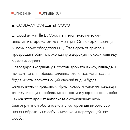
Angel Schlesser
Описание
Отзывы (0)
Anima Mundi
E. COUDRAY VANILLE ET COCO
Anna Sui
E. Coudray Vanille Et Coco является экзотическим
аппетитным ароматом для женщин. Он покорил сердца
Annayake
многих своих обладательниц. Этот аромат призван
превращать обычную женщину в дерзкую покорительницу
Anne Fontaine
мужских сердец.
Благодаря входящему в состав аромата анису, лаванде и
Annick Goutal
почкам тополя, обладательница этого аромата всегда
будет иметь впечатляющий свежий вид, и будет
фантастически красивой. Ирис, кокос и жасмин придадут
Antonia's Flowers
облику женщины соблазнительности и уверенности в себе.
Также этот аромат наполняет окружающую ауру
Antonio Banderas
благоприятной обстановкой, в которой вы имеете все
шансы обратить на себя внимание интересующей вас
Antonio Puig
особы.