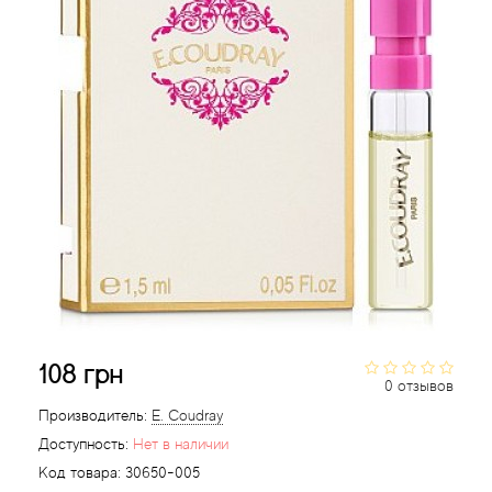
Acqua di Parma
Acqua di Sardegna
Adidas
Aedes de Venustas
Aerin Lauder
Affinessence
108 грн
Afnan
0 отзывов
Производитель:
E. Coudray
Agatha Ruiz de la Prada
Доступность:
Нет в наличии
Код товара:
30650-005
Agent Provocateur