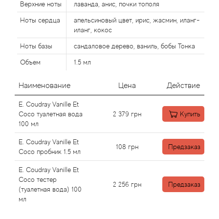
Alexandre Barthet
Верхние ноты
лаванда, анис, почки тополя
Ноты сердца
апельсиновый цвет, ирис, жасмин, иланг-
Alexandre J
иланг, кокос
Ноты базы
сандаловое дерево, ваниль, бобы Тонка
Alfred Dunhill
Объем
1.5 мл
Alyson Oldoini
Наименование
Цена
Действие
Alyssa Ashley
E. Coudray Vanille Et
Coco туалетная вода
2 379
грн
Купить
American Crew
100 мл
E. Coudray Vanille Et
Amouage
108
грн
Предзаказ
Coco пробник 1.5 мл
E. Coudray Vanille Et
Amouroud
Coco тестер
2 256
грн
Предзаказ
(туалетная вода) 100
Andre L'Arom
мл