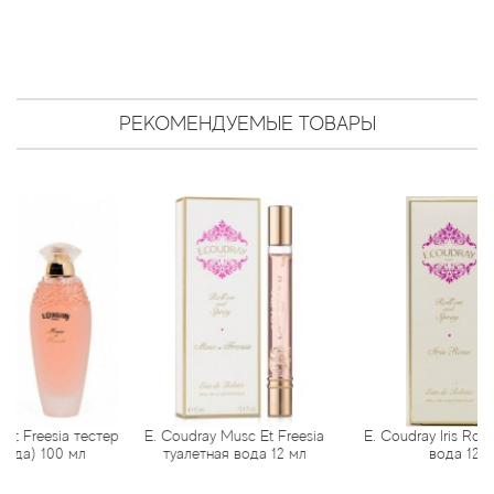
Antonio Visconti
Aquolina
Arabesque Perfumes
РЕКОМЕНДУЕМЫЕ ТОВАРЫ
Arabiyat
Aramis
Ariana Grande
Armaf
Armand Basi
esia тестер
E. Coudray Musc Et Freesia
E. Coudray Iris Rose туале
Arrogance
100 мл
туалетная вода 12 мл
вода 12 мл