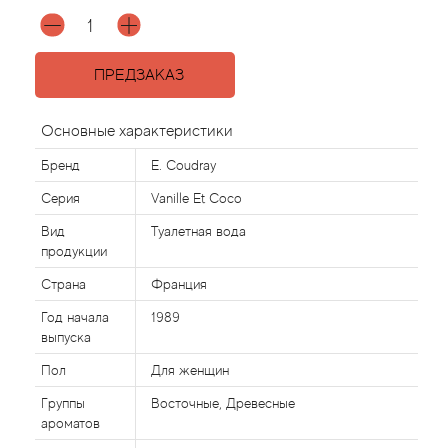
Agonist
ПРЕДЗАКАЗ
Aigner
Основные характеристики
Aj Arabia (Widian)
Бренд
E. Coudray
Ajmal
Серия
Vanille Et Coco
Вид
Туалетная вода
Al Haramain
продукции
Страна
Франция
Al Jazeera
Год начала
1989
выпуска
Alaia Paris
Пол
Для женщин
Alexander McQueen
Группы
Восточные, Древесные
ароматов