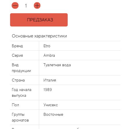
Acqua di Parma
ПРЕДЗАКАЗ
Acqua di Sardegna
Основные характеристики
Adidas
Бренд
Etro
Серия
Ambra
Aedes de Venustas
Вид
Туалетная вода
Aerin Lauder
продукции
Страна
Италия
Affinessence
Год начала
1989
выпуска
Afnan
Пол
Унисекс
Agatha Ruiz de la Prada
Группы
Восточные
ароматов
Agent Provocateur