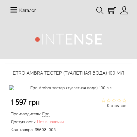
Каталог
12 Parfumeurs Francais
О нас
Мой аккаунт
19-69
Отзывы
История заказов
ETRO AMBRA ТЕСТЕР (ТУАЛЕТНАЯ ВОДА) 100 МЛ
27 87 Perfumes
Доставка
Рассылка новостей
42° by Beauty More
Условия
1 597 грн
Abercrombie Fitch
Aкции
0 отзывов
Производитель:
Etro
Absolument Parfumeur
Контакты
Доступность:
Нет в наличии
Код товара:
35608-005
Acca Kappa
Статьи