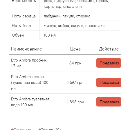
Верхние ноты
роза, цитрусовые, бергамот, герань,
кориандр, смола ели
Agonist
Ноты сердца
лабданум, пачули, стиракс
Ноты базы
мускус, амбра, ваниль, опопонакс
Aigner
Объем
100 мл
Aj Arabia (Widian)
Наименование
Цена
Действие
Ajmal
Etro Ambra пробник
84
грн
Предзаказ
1.7 мл
Al Haramain
Etro Ambra тестер
(туалетная вода) 100
1 597
грн
Предзаказ
Al Jazeera
мл
Etro Ambra туалетная
Alaia Paris
1 898
грн
Предзаказ
вода 100 мл
Alexander McQueen
Описание
Отзывы (0)