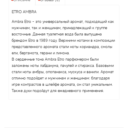
Alexandre Barthet
ETRO AMBRA
Alexandre J
Ambra Etro - это универсальный аромат, подходящий как
мужчинам, так и женщинам, принадлежащий к группе
Alfred Dunhill
восточные. Данная туалетная вода была выпущена
брендом Etro в 1989 году. Верхними нотами в композиции
Alyson Oldoini
представленного аромата стали ноты кориандра, смолы
ели, бергамота, герани и лимона.
Alyssa Ashley
В сердечные тона Ambra Etro парфюмером были
заложены ноты лабданума, пачулей и стиракса. Базовыми
American Crew
стали ноты амбры, опопанакса, мускуса и ванили. Аромат
отлично подойдет и мужчинам и женщинам: благодаря
игре контрастов в шлейфе аромата, он стал уникальным.
Amouage
Также духи подойдут для ежедневного применения.
Amouroud
Andre L'Arom