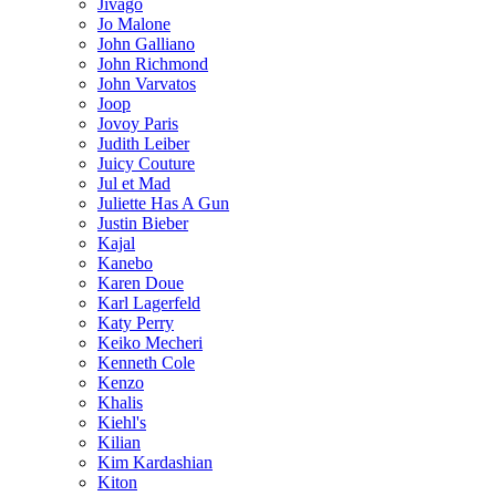
Jivago
Jo Malone
John Galliano
John Richmond
John Varvatos
Joop
Jovoy Paris
Judith Leiber
Juicy Couture
Jul et Mad
Juliette Has A Gun
Justin Bieber
Kajal
Kanebo
Karen Doue
Karl Lagerfeld
Katy Perry
Keiko Mecheri
Kenneth Cole
Kenzo
Khalis
Kiehl's
Kilian
Kim Kardashian
Kiton