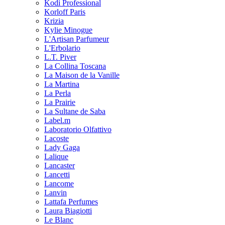
Kodi Professional
Korloff Paris
Krizia
Kylie Minogue
L'Artisan Parfumeur
L'Erbolario
L.T. Piver
La Collina Toscana
La Maison de la Vanille
La Martina
La Perla
La Prairie
La Sultane de Saba
Label.m
Laboratorio Olfattivo
Lacoste
Lady Gaga
Lalique
Lancaster
Lancetti
Lancome
Lanvin
Lattafa Perfumes
Laura Biagiotti
Le Blanc