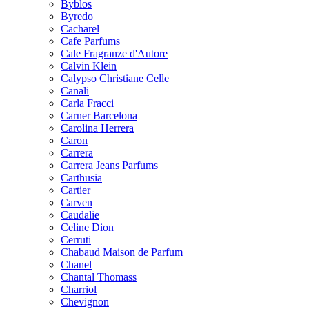
Byblos
Byredo
Cacharel
Cafe Parfums
Cale Fragranze d'Autore
Calvin Klein
Calypso Christiane Celle
Canali
Carla Fracci
Carner Barcelona
Carolina Herrera
Caron
Carrera
Carrera Jeans Parfums
Carthusia
Cartier
Carven
Caudalie
Celine Dion
Cerruti
Chabaud Maison de Parfum
Chanel
Chantal Thomass
Charriol
Chevignon