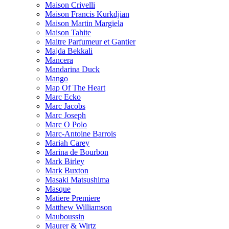
Maison Crivelli
Maison Francis Kurkdjian
Maison Martin Margiela
Maison Tahite
Maitre Parfumeur et Gantier
Majda Bekkali
Mancera
Mandarina Duck
Mango
Map Of The Heart
Marc Ecko
Marc Jacobs
Marc Joseph
Marc O Polo
Marc-Antoine Barrois
Mariah Carey
Marina de Bourbon
Mark Birley
Mark Buxton
Masaki Matsushima
Masque
Matiere Premiere
Matthew Williamson
Mauboussin
Maurer & Wirtz