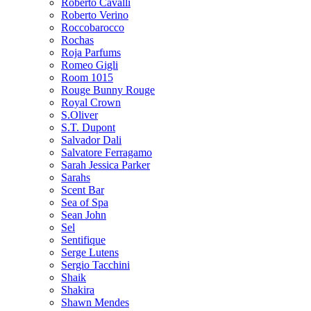
Roberto Cavalli
Roberto Verino
Roccobarocco
Rochas
Roja Parfums
Romeo Gigli
Room 1015
Rouge Bunny Rouge
Royal Crown
S.Oliver
S.T. Dupont
Salvador Dali
Salvatore Ferragamo
Sarah Jessica Parker
Sarahs
Scent Bar
Sea of Spa
Sean John
Sel
Sentifique
Serge Lutens
Sergio Tacchini
Shaik
Shakira
Shawn Mendes