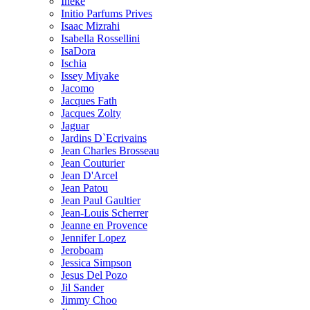
Ineke
Initio Parfums Prives
Isaac Mizrahi
Isabella Rossellini
IsaDora
Ischia
Issey Miyake
Jacomo
Jacques Fath
Jacques Zolty
Jaguar
Jardins D`Ecrivains
Jean Charles Brosseau
Jean Couturier
Jean D'Arcel
Jean Patou
Jean Paul Gaultier
Jean-Louis Scherrer
Jeanne en Provence
Jennifer Lopez
Jeroboam
Jessica Simpson
Jesus Del Pozo
Jil Sander
Jimmy Choo