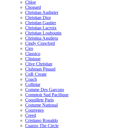
Chloe
Chopard
Christian Audigier
Christian Dior
Christian Gautier
Christian Lacroix
Christian Louboutin
Christina Aguilera
Cindy Crawford
Ciro
Classico
Clinique
Clive Christian
Clubman Pinaud
CnR Create
Coach
Collistar
Comme Des Garcons
Comptoir Sud Pacifique
Coquillete Paris
Costume National
Courreges
Creed
Cristiano Ronaldo
Cuarzo The Circle