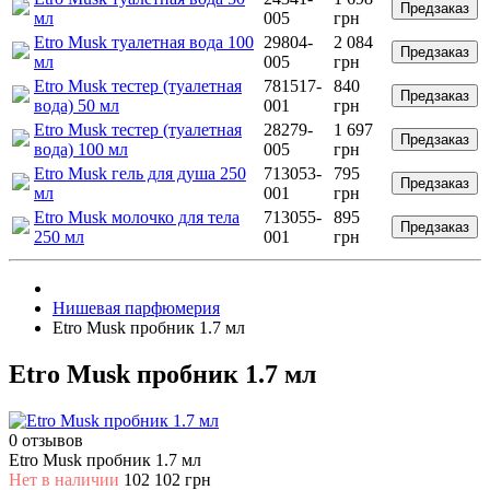
Предзаказ
мл
005
грн
Etro Musk туалетная вода 100
29804-
2 084
Предзаказ
мл
005
грн
Etro Musk тестер (туалетная
781517-
840
Предзаказ
вода) 50 мл
001
грн
Etro Musk тестер (туалетная
28279-
1 697
Предзаказ
вода) 100 мл
005
грн
Etro Musk гель для душа 250
713053-
795
Предзаказ
мл
001
грн
Etro Musk молочко для тела
713055-
895
Предзаказ
250 мл
001
грн
Нишевая парфюмерия
Etro Musk пробник 1.7 мл
Etro Musk пробник 1.7 мл
0 отзывов
Etro Musk пробник 1.7 мл
Нет в наличии
102
102 грн