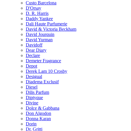
Custo Barcelona
D'Orsay
D. R. Harris
Daddy Yankee
Dali Haute Parfumerie
David & Victoria Beckham
David Jourquin
David Yurman
Davidoff
Dear Diary
Declare
Demeter Fragrance
Depot
Derek Lam 10 Crosby
Desigual
Diadema Exclusif
Diesel
Dilis Parfum
Diptyque
Divine
Dolce & Gabbana
Don Algodon
Donna Karan
Dorin
Dr. Gritti