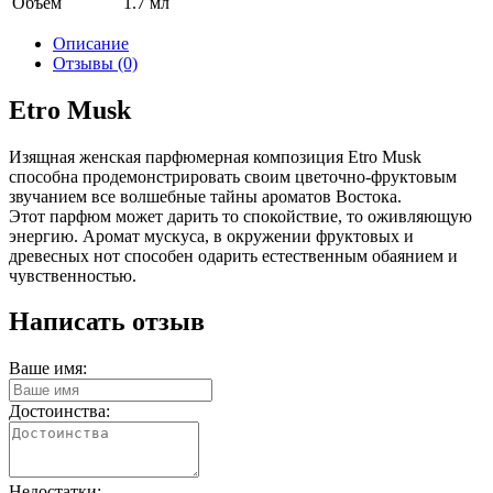
Объем
1.7 мл
Описание
Отзывы (0)
Etro Musk
Изящная женская парфюмерная композиция Etro Musk
способна продемонстрировать своим цветочно-фруктовым
звучанием все волшебные тайны ароматов Востока.
Этот парфюм может дарить то спокойствие, то оживляющую
энергию. Аромат мускуса, в окружении фруктовых и
древесных нот способен одарить естественным обаянием и
чувственностью.
Написать отзыв
Ваше имя:
Достоинства:
Недостатки: