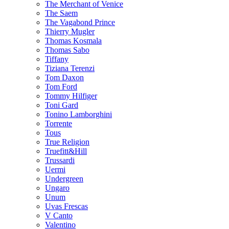
The Merchant of Venice
The Saem
The Vagabond Prince
Thierry Mugler
Thomas Kosmala
Thomas Sabo
Tiffany
Tiziana Terenzi
Tom Daxon
Tom Ford
Tommy Hilfiger
Toni Gard
Tonino Lamborghini
Torrente
Tous
True Religion
Truefitt&Hill
Trussardi
Uermi
Undergreen
Ungaro
Unum
Uvas Frescas
V Canto
Valentino