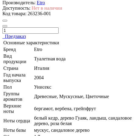
Производитель:
Etro
Доступность:
Нет в наличии
Код товара:
263236-001
Предзаказ
Основные характеристики
Бренд
Etro
Вид
Туалетная вода
продукции
Страна
Италия
Год начала
2004
выпуска
Пол
Унисекс
Группы
Древесные, Мускусные, Цветочные
ароматов
Верхние
бергамот, вербена, грейпфрут
ноты
белый кедр, дерево Гуаяк, ландыш, сандаловое
Ноты сердца
дерево, роза белая
Ноты базы
мускус, сандаловое дерево