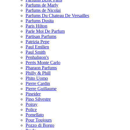
Parfums de Marly
Parfums de Nicolai
Parfums Du Chateau De Versailles
Parfums Dusita
Paris Hilton
Parle Moi De Parfum
Partisan Parfums
Patrizia Pepe
Paul Emilien
Paul Smith
Penhaligon's
Perris Monte Carlo
Pharaon Parfums
Philly & Phill
Phito Uomo
Pierre Cardin
Pierre Guillaume
Pineider
Pino Silvestre
Poiray
Police
Pomellato
Pour Toujours
Pozzo di Borgo