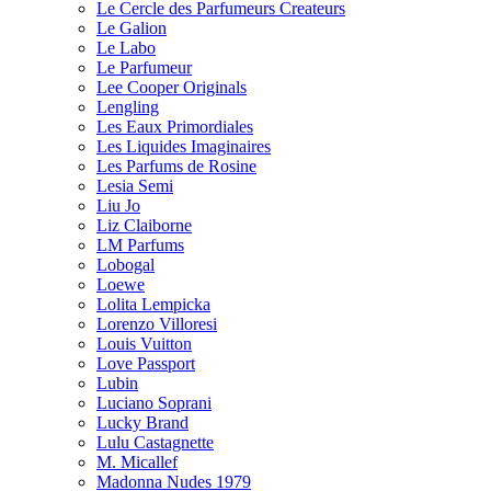
Le Cercle des Parfumeurs Createurs
Le Galion
Le Labo
Le Parfumeur
Lee Cooper Originals
Lengling
Les Eaux Primordiales
Les Liquides Imaginaires
Les Parfums de Rosine
Lesia Semi
Liu Jo
Liz Claiborne
LM Parfums
Lobogal
Loewe
Lolita Lempicka
Lorenzo Villoresi
Louis Vuitton
Love Passport
Lubin
Luciano Soprani
Lucky Brand
Lulu Castagnette
M. Micallef
Madonna Nudes 1979