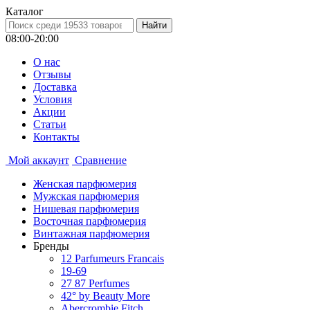
Каталог
08:00-20:00
О нас
Отзывы
Доставка
Условия
Aкции
Статьи
Контакты
Мой аккаунт
Сравнение
Женская парфюмерия
Мужская парфюмерия
Нишевая парфюмерия
Восточная парфюмерия
Винтажная парфюмерия
Бренды
12 Parfumeurs Francais
19-69
27 87 Perfumes
42° by Beauty More
Abercrombie Fitch