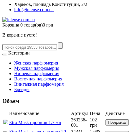
Харьков, площадь Конституции, 2/2
info@intense.com.ua
Корзина
0 товар(ов)
0 грн
В корзине пусто!
Категории
Женская парфюмерия
Мужская парфюмерия
Нишевая парфюмерия
Восточная парфюмерия
Винтажная парфюмерия
Бренды
Объем
Наименование
Артикул
Цена
Действие
263236-
102
Etro Musk пробник 1.7 мл
Предзаказ
001
грн
Etro Musk туалетная вода 50
24341-
1 698