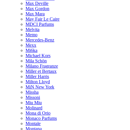
Max Deville
Max Gordon
Max Mara
May Fair Le Caire
MDCI Parfums
Melvita
Memo
Mercedes-Benz
Mexx
Mi6ka
Michael Kors
Mila Schön
Milano Fragranze
Miller et Bertaux
Miller Harris
Milton Lloyd
MiN New York
Missha
Missoni
Miu Miu
Molinard
Mona di Orio
Monaco Parfums
Montale
Montana