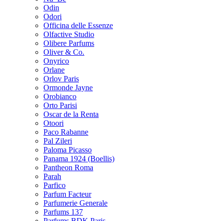
Odin
Odori
Officina delle Essenze
Olfactive Studio
Olibere Parfums
Oliver & Co.
Onyrico
Orlane
Orlov Paris
Ormonde Jayne
Orobianco
Orto Parisi
Oscar de la Renta
Otoori
Paco Rabanne
Pal Zileri
Paloma Picasso
Panama 1924 (Boellis)
Pantheon Roma
Parah
Parfico
Parfum Facteur
Parfumerie Generale
Parfums 137
Parfums BDK Paris