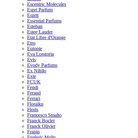
Escentric Molecules
Espri Parfum
Esprit
Essential Parfums
Esteban
Estee Lauder
Etat Libre d'Orange
Etro
Eutopie
Eva Longoria
Evis
Evody Parfums
Ex Nihilo
Exte
FCUK
Fendi
Feraud
Ferrari
Floraiku
Floris
Francesco Smalto
Franck Boclet
Franck Olivier
Frapin
Frederic Malle