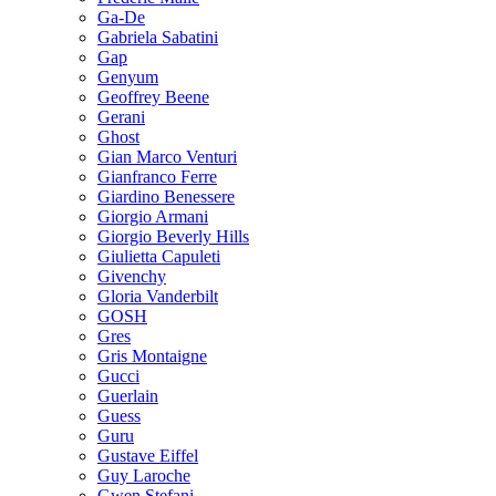
Ga-De
Gabriela Sabatini
Gap
Genyum
Geoffrey Beene
Gerani
Ghost
Gian Marco Venturi
Gianfranco Ferre
Giardino Benessere
Giorgio Armani
Giorgio Beverly Hills
Giulietta Capuleti
Givenchy
Gloria Vanderbilt
GOSH
Gres
Gris Montaigne
Gucci
Guerlain
Guess
Guru
Gustave Eiffel
Guy Laroche
Gwen Stefani