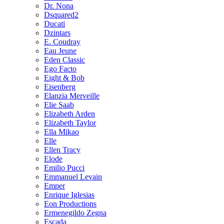
Dr. Nona
Dsquared2
Ducati
Dzintars
E. Coudray
Eau Jeune
Eden Classic
Ego Facto
Eight & Bob
Eisenberg
Elanzia Merveille
Elie Saab
Elizabeth Arden
Elizabeth Taylor
Ella Mikao
Elle
Ellen Tracy
Elode
Emilio Pucci
Emmanuel Levain
Emper
Enrique Iglesias
Eon Productions
Ermenegildo Zegna
Escada