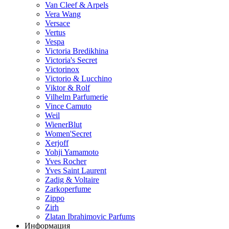
Van Cleef & Arpels
Vera Wang
Versace
Vertus
Vespa
Victoria Bredikhina
Victoria's Secret
Victorinox
Victorio & Lucchino
Viktor & Rolf
Vilhelm Parfumerie
Vince Camuto
Weil
WienerBlut
Women'Secret
Xerjoff
Yohji Yamamoto
Yves Rocher
Yves Saint Laurent
Zadig & Voltaire
Zarkoperfume
Zippo
Zirh
Zlatan Ibrahimovic Parfums
Информация