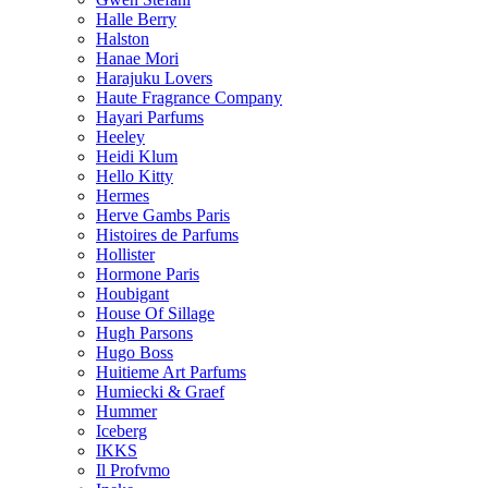
Halle Berry
Halston
Hanae Mori
Harajuku Lovers
Haute Fragrance Company
Hayari Parfums
Heeley
Heidi Klum
Hello Kitty
Hermes
Herve Gambs Paris
Histoires de Parfums
Hollister
Hormone Paris
Houbigant
House Of Sillage
Hugh Parsons
Hugo Boss
Huitieme Art Parfums
Humiecki & Graef
Hummer
Iceberg
IKKS
Il Profvmo