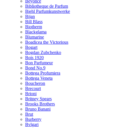
Beyonce
Bibliotheque de Parfum
Biehl Parfumkunstwerke
Bijan
Bill Blass
Biotherm
Blackglama
Blumarine
Boadicea the Victorious
Bogart
Bogdan Zubchenko
Bois 1920
Bon Parfumeur
Bond No.9
Bottega Profumiera
Bottega Veneta
Boucheron
Brecourt
Brioni
Britney Spears
Brooks Brothers
Bruno Banani
Brut
Burberry
Bvlgari