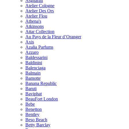
Asgharali
Atelier Cologne
Atelier Des Ors
Atelier Flou
Athena's
Atkinsons
Attar Collection
Au Pays de la Fleur d’Oranger
Axis
Azalia Parfums
Azzaro
Baldessarini
Baldinini
Balenciaga
Balmain
Bamotte
Banana Republic
Baruti
Baviphat
BeauFort London
Bebe
Benetton
Bentley
Beso Beach
Betty Barclay