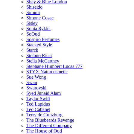
Shay & Blue London
Shiseido
Simimi
Simone Cosac
Sisley
Sonia Rykiel
SoOud
Sospiro Perfumes
Stacked Style
Starck
Stefano Ricci
Stella McCartney
Stephane Humbert Lucas 777
STYX Naturсosmetic
Sue Wong
Swan
Swarovski
Syed Junaid Alam
Taylor Swift
Ted Lapidus
Teo Cabanel
Terry de Gunzburg
The Bluebeards Revenge
The Different Company
The House of Oud