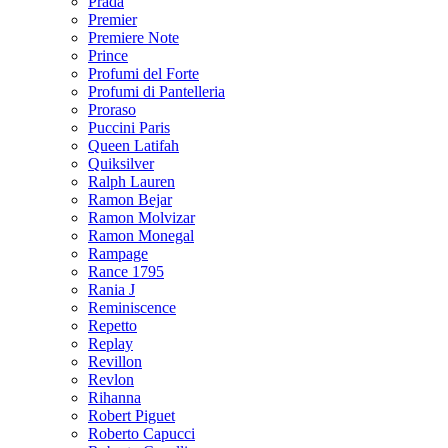
Prada
Premier
Premiere Note
Prince
Profumi del Forte
Profumi di Pantelleria
Proraso
Puccini Paris
Queen Latifah
Quiksilver
Ralph Lauren
Ramon Bejar
Ramon Molvizar
Ramon Monegal
Rampage
Rance 1795
Rania J
Reminiscence
Repetto
Replay
Revillon
Revlon
Rihanna
Robert Piguet
Roberto Capucci