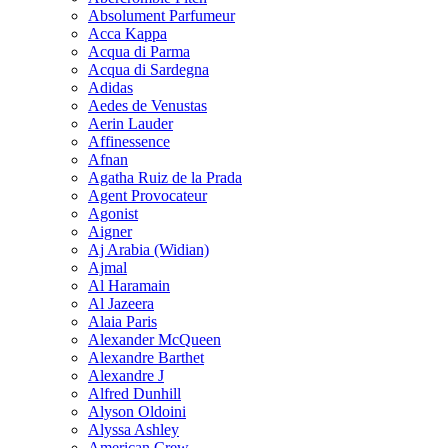
Absolument Parfumeur
Acca Kappa
Acqua di Parma
Acqua di Sardegna
Adidas
Aedes de Venustas
Aerin Lauder
Affinessence
Afnan
Agatha Ruiz de la Prada
Agent Provocateur
Agonist
Aigner
Aj Arabia (Widian)
Ajmal
Al Haramain
Al Jazeera
Alaia Paris
Alexander McQueen
Alexandre Barthet
Alexandre J
Alfred Dunhill
Alyson Oldoini
Alyssa Ashley
American Crew