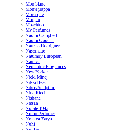
Montblanc
Montegrappa
Moresque
Morgan
Moschino
My Perfumes
Naomi Campbell
Naomi Goodsir
Narciso Rodriguez
Nasomatto
Naturally European
Nautica
Neotantric Fragrances
New Yorker
Nicki Minaj
Nikki Beach
Nikos Sculpture
Nina Ricci
Nishane
Nissan
Nobile 1942
Noran Perfumes
Novaya Zarya
Nuhi
Nu_Be