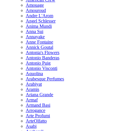
Amouage
Amouroud
Andre L'Arom
Angel Schlesser
Anima Mundi
Anna Sui
Annayake
Anne Fontaine
Annick Goutal
Antonia's Flowers
Antonio Banderas
Antonio Puig
Antonio Visconti
Aquolina
Arabesque Perfumes
Arabiyat
Aramis
Ariana Grande
Armaf
Armand Basi
Arrogance
Arte Profumi
ArteOlfatto
Asabi