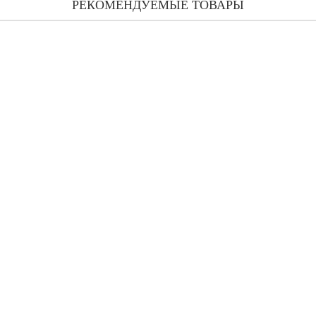
РЕКОМЕНДУЕМЫЕ ТОВАРЫ
Etro Pegaso туалетная вода 100 мл
1 931 грн
Etro Pegaso туалетная вода 50 мл
1 591 грн
Etro Pegaso пробник 1.7 мл