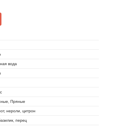
o
ная вода
я
с
сные, Пряные
от, нероли, цитрон
базилик, перец