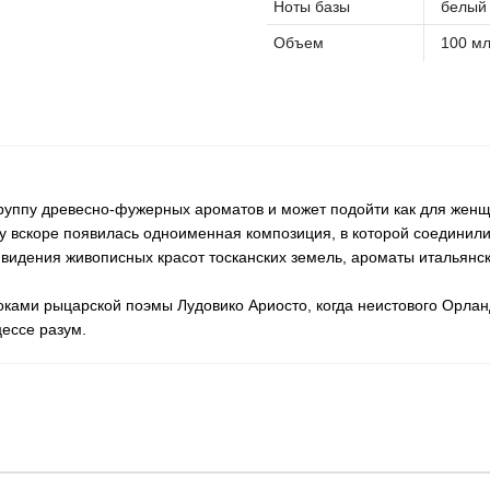
Ноты базы
белый 
Объем
100 м
уппу древесно-фужерных ароматов и может подойти как для женщин,
 вскоре появилась одноименная композиция, в которой соединили
видения живописных красот тосканских земель, ароматы итальянски
ками рыцарской поэмы Лудовико Ариосто, когда неистового Орланд
цессе разум.