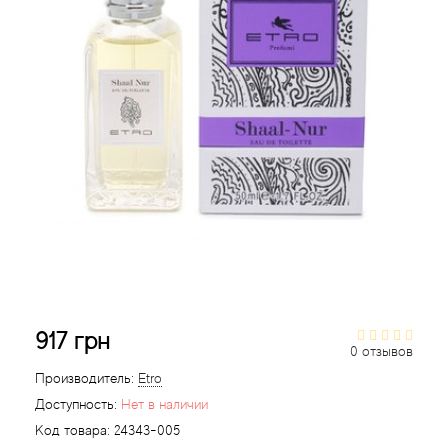
Acqua di Parma
Acqua di Sardegna
Adidas
Aedes de Venustas
Aerin Lauder
Affinessence
917 грн
Afnan
0 отзывов
Производитель:
Etro
Agatha Ruiz de la Prada
Доступность:
Нет в наличии
Код товара:
24343-005
Agent Provocateur