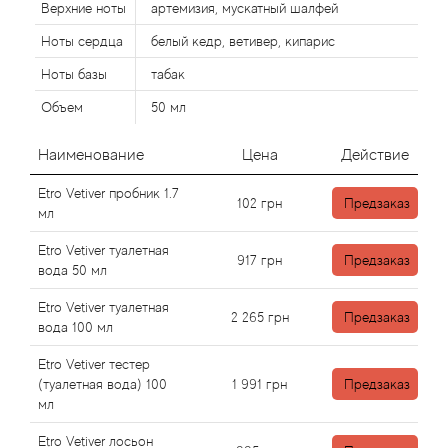
Alexandre Barthet
Верхние ноты
артемизия, мускатный шалфей
Ноты сердца
белый кедр, ветивер, кипарис
Alexandre J
Ноты базы
табак
Alfred Dunhill
Объем
50 мл
Alyson Oldoini
Наименование
Цена
Действие
Etro Vetiver пробник 1.7
Alyssa Ashley
102
грн
Предзаказ
мл
American Crew
Etro Vetiver туалетная
917
грн
Предзаказ
вода 50 мл
Amouage
Etro Vetiver туалетная
2 265
грн
Предзаказ
вода 100 мл
Amouroud
Etro Vetiver тестер
(туалетная вода) 100
1 991
грн
Предзаказ
Andre L'Arom
мл
Etro Vetiver лосьон