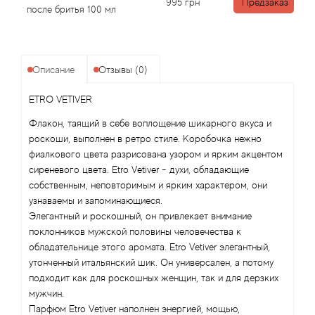
Angel Schlesser
995
грн
Предзаказ
после бритья 100 мл
Anima Mundi
Описание
Отзывы (0)
Anna Sui
ETRO VETIVER
Annayake
Флакон, таящий в себе воплощение шикарного вкуса и
роскоши, выполнен в ретро стиле. Коробочка нежно
Anne Fontaine
фиалкового цвета разрисована узором и ярким акцентом
сиреневого цвета. Etro Vetiver - духи, обладающие
Annick Goutal
собственным, неповторимым и ярким характером, они
узнаваемы и запоминающиеся.
Antonia's Flowers
Элегантный и роскошный, он привлекает внимание
поклонников мужской половины человечества к
Antonio Banderas
обладательнице этого аромата. Etro Vetiver элегантный,
утонченный итальянский шик. Он универсален, а потому
подходит как для роскошных женщин, так и для дерзких
Antonio Puig
мужчин.
Парфюм Etro Vetiver наполнен энергией, мощью,