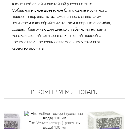
Antonio Visconti
жизненной силой и спокойной уверенностью.
Соблазнительное древесное благоухание мускатного
Aquolina
шалфея в верхних нотах, смешанное с египетским
ветивером и калабрийским кедром в сердце ансамбля,
создают благоухающий шлейф с табачными нотками.
Arabesque Perfumes
Успокаивающий ветивер и опьяняющий шалфей с
господством древесных аккордов подчеркивают
Arabiyat
характер аромата.
Aramis
Ariana Grande
Armaf
РЕКОМЕНДУЕМЫЕ ТОВАРЫ
Armand Basi
Arrogance
Etro Vetiver тестер (туалетная
вода) 100 мл