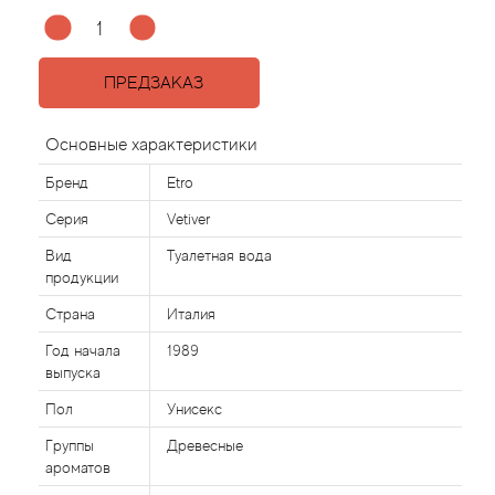
Agonist
ПРЕДЗАКАЗ
Aigner
Основные характеристики
Aj Arabia (Widian)
Бренд
Etro
Ajmal
Серия
Vetiver
Вид
Туалетная вода
Al Haramain
продукции
Страна
Италия
Al Jazeera
Год начала
1989
выпуска
Alaia Paris
Пол
Унисекс
Alexander McQueen
Группы
Древесные
ароматов