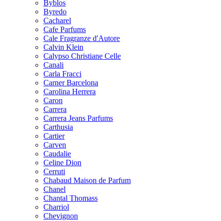
Byblos
Byredo
Cacharel
Cafe Parfums
Cale Fragranze d'Autore
Calvin Klein
Calypso Christiane Celle
Canali
Carla Fracci
Carner Barcelona
Carolina Herrera
Caron
Carrera
Carrera Jeans Parfums
Carthusia
Cartier
Carven
Caudalie
Celine Dion
Cerruti
Chabaud Maison de Parfum
Chanel
Chantal Thomass
Charriol
Chevignon