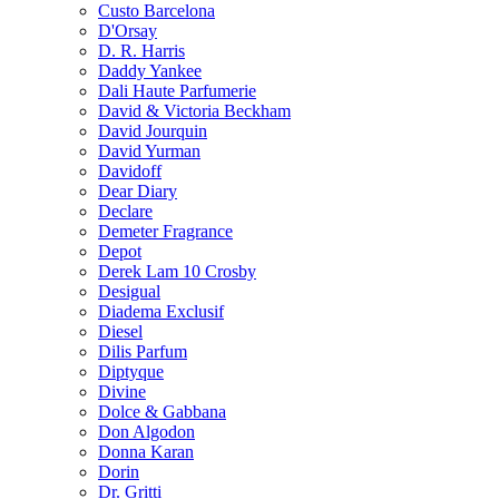
Custo Barcelona
D'Orsay
D. R. Harris
Daddy Yankee
Dali Haute Parfumerie
David & Victoria Beckham
David Jourquin
David Yurman
Davidoff
Dear Diary
Declare
Demeter Fragrance
Depot
Derek Lam 10 Crosby
Desigual
Diadema Exclusif
Diesel
Dilis Parfum
Diptyque
Divine
Dolce & Gabbana
Don Algodon
Donna Karan
Dorin
Dr. Gritti