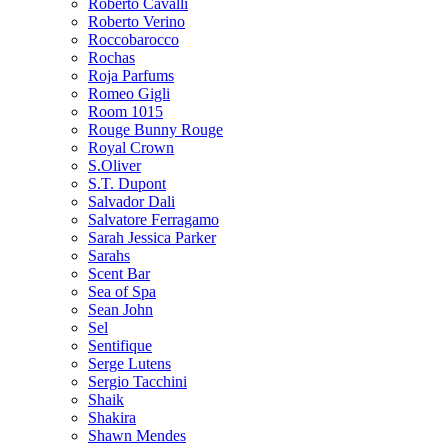
Roberto Cavalli
Roberto Verino
Roccobarocco
Rochas
Roja Parfums
Romeo Gigli
Room 1015
Rouge Bunny Rouge
Royal Crown
S.Oliver
S.T. Dupont
Salvador Dali
Salvatore Ferragamo
Sarah Jessica Parker
Sarahs
Scent Bar
Sea of Spa
Sean John
Sel
Sentifique
Serge Lutens
Sergio Tacchini
Shaik
Shakira
Shawn Mendes