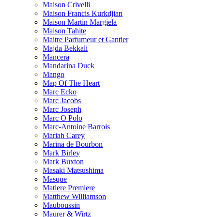
Maison Crivelli
Maison Francis Kurkdjian
Maison Martin Margiela
Maison Tahite
Maitre Parfumeur et Gantier
Majda Bekkali
Mancera
Mandarina Duck
Mango
Map Of The Heart
Marc Ecko
Marc Jacobs
Marc Joseph
Marc O Polo
Marc-Antoine Barrois
Mariah Carey
Marina de Bourbon
Mark Birley
Mark Buxton
Masaki Matsushima
Masque
Matiere Premiere
Matthew Williamson
Mauboussin
Maurer & Wirtz