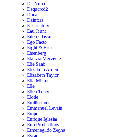
Dr. Nona
Dsquared2
Ducati
Dzintars
E. Coudray
Eau Jeune
Eden Classic
Ego Facto
Eight & Bob
Eisenberg
Elanzia Merveille
Elie Saab
Elizabeth Arden
Elizabeth Taylor
Ella Mikao
Elle
Ellen Tracy
Elode
Emilio Pucci
Emmanuel Levain
Emper
Enrique Iglesias
Eon Productions
Ermenegildo Zegna
Escada