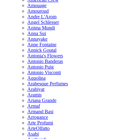
Amouage
Amouroud
Andre L'Arom
Angel Schlesser
Anima Mundi
Anna Sui
Annayake
Anne Fontaine
Annick Goutal
Antonia's Flowers
Antonio Banderas
Antonio Puig
Antonio Visconti
Aquolina
Arabesque Perfumes
Arabiyat
Aramis
Ariana Grande
Armaf
Armand Basi
Arrogance
Arte Profumi
ArteOlfatto
Asabi