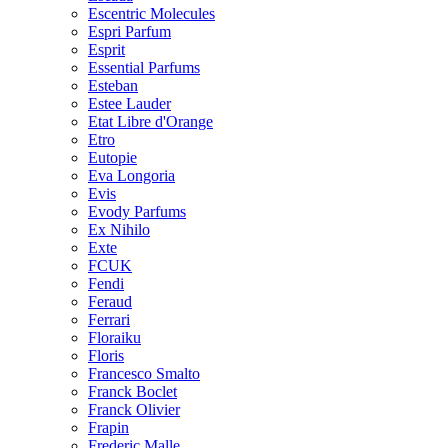
Escentric Molecules
Espri Parfum
Esprit
Essential Parfums
Esteban
Estee Lauder
Etat Libre d'Orange
Etro
Eutopie
Eva Longoria
Evis
Evody Parfums
Ex Nihilo
Exte
FCUK
Fendi
Feraud
Ferrari
Floraiku
Floris
Francesco Smalto
Franck Boclet
Franck Olivier
Frapin
Frederic Malle