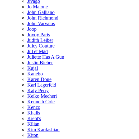
Jivago
Jo Malone
John Galliano
John Richmond
John Varvatos
Joop
Jovoy Paris
Judith Leiber
Juicy Couture
Jul et Mad
Juliette Has A Gun
Justin Bieber
Kajal
Kanebo
Karen Doue
Karl Lagerfeld
Katy Perry
Keiko Mecheri
Kenneth Cole
Kenzo
Khalis
Kiehl's
Kilian
Kim Kardashian
Kiton