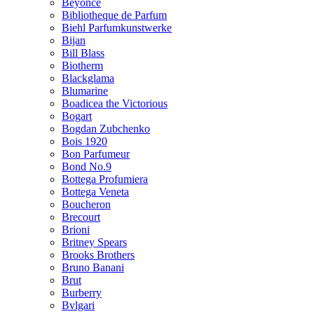
Beyonce
Bibliotheque de Parfum
Biehl Parfumkunstwerke
Bijan
Bill Blass
Biotherm
Blackglama
Blumarine
Boadicea the Victorious
Bogart
Bogdan Zubchenko
Bois 1920
Bon Parfumeur
Bond No.9
Bottega Profumiera
Bottega Veneta
Boucheron
Brecourt
Brioni
Britney Spears
Brooks Brothers
Bruno Banani
Brut
Burberry
Bvlgari