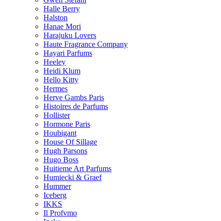
Halle Berry
Halston
Hanae Mori
Harajuku Lovers
Haute Fragrance Company
Hayari Parfums
Heeley
Heidi Klum
Hello Kitty
Hermes
Herve Gambs Paris
Histoires de Parfums
Hollister
Hormone Paris
Houbigant
House Of Sillage
Hugh Parsons
Hugo Boss
Huitieme Art Parfums
Humiecki & Graef
Hummer
Iceberg
IKKS
Il Profvmo