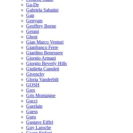
Ga-De
Gabriela Sabatini
Gap
Genyum
Geoffrey Beene
Gerani
Ghost
Gian Marco Venturi
Gianfranco Ferre
Giardino Benessere
Giorgio Armani
Giorgio Beverly Hills
Giulietta Capuleti
Givenchy
Gloria Vanderbilt
GOSH
Gres
Gris Montaigne
Gucci
Guerlain
Guess
Guru
Gustave Eiffel
Guy Laroche
Gwen Stefani