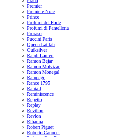
Prada
Premier
Premiere Note
Prince
Profumi del Forte
Profumi di Pantelleria
Proraso
Puccini Paris
Queen Latifah
Quiksilver
Ralph Lauren
Ramon Bejar
Ramon Molvizar
Ramon Monegal
Rampage
Rance 1795
Rania J
Reminiscence
Repetto
Replay
Revillon
Revlon
Rihanna
Robert Piguet
Roberto Capucci