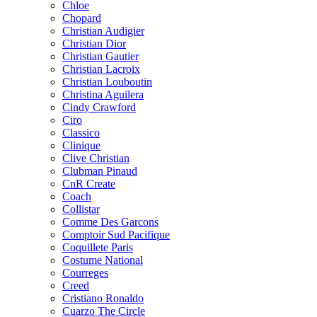
Chloe
Chopard
Christian Audigier
Christian Dior
Christian Gautier
Christian Lacroix
Christian Louboutin
Christina Aguilera
Cindy Crawford
Ciro
Classico
Clinique
Clive Christian
Clubman Pinaud
CnR Create
Coach
Collistar
Comme Des Garcons
Comptoir Sud Pacifique
Coquillete Paris
Costume National
Courreges
Creed
Cristiano Ronaldo
Cuarzo The Circle