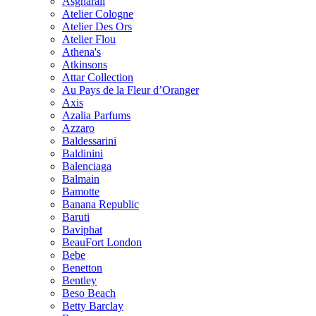
Asgharali
Atelier Cologne
Atelier Des Ors
Atelier Flou
Athena's
Atkinsons
Attar Collection
Au Pays de la Fleur d’Oranger
Axis
Azalia Parfums
Azzaro
Baldessarini
Baldinini
Balenciaga
Balmain
Bamotte
Banana Republic
Baruti
Baviphat
BeauFort London
Bebe
Benetton
Bentley
Beso Beach
Betty Barclay