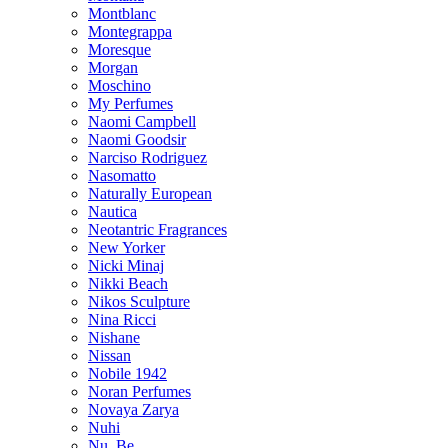
Montblanc
Montegrappa
Moresque
Morgan
Moschino
My Perfumes
Naomi Campbell
Naomi Goodsir
Narciso Rodriguez
Nasomatto
Naturally European
Nautica
Neotantric Fragrances
New Yorker
Nicki Minaj
Nikki Beach
Nikos Sculpture
Nina Ricci
Nishane
Nissan
Nobile 1942
Noran Perfumes
Novaya Zarya
Nuhi
Nu_Be