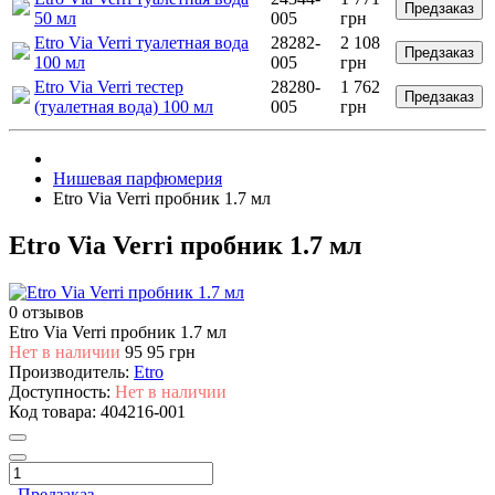
Предзаказ
50 мл
005
грн
Etro Via Verri туалетная вода
28282-
2 108
Предзаказ
100 мл
005
грн
Etro Via Verri тестер
28280-
1 762
Предзаказ
(туалетная вода) 100 мл
005
грн
Нишевая парфюмерия
Etro Via Verri пробник 1.7 мл
Etro Via Verri пробник 1.7 мл
0 отзывов
Etro Via Verri пробник 1.7 мл
Нет в наличии
95
95 грн
Производитель:
Etro
Доступность:
Нет в наличии
Код товара:
404216-001
Предзаказ