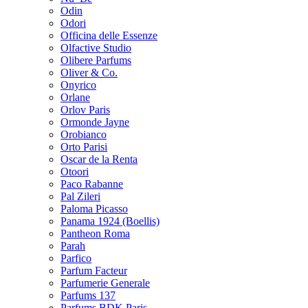
Odin
Odori
Officina delle Essenze
Olfactive Studio
Olibere Parfums
Oliver & Co.
Onyrico
Orlane
Orlov Paris
Ormonde Jayne
Orobianco
Orto Parisi
Oscar de la Renta
Otoori
Paco Rabanne
Pal Zileri
Paloma Picasso
Panama 1924 (Boellis)
Pantheon Roma
Parah
Parfico
Parfum Facteur
Parfumerie Generale
Parfums 137
Parfums BDK Paris