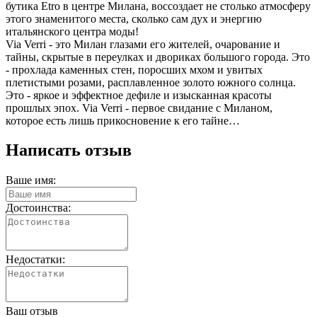
бутика Etro в центре Милана, воссоздает не столько атмосферу
этого знаменитого места, сколько сам дух и энергию
итальянского центра моды!
Via Verri - это Милан глазами его жителей, очарование и
тайны, скрытые в переулках и двориках большого города. Это
- прохлада каменных стен, поросших мхом и увитых
плетистыми розами, расплавленное золото южного солнца.
Это - яркое и эффектное дефиле и изысканная красоты
прошлых эпох. Via Verri - первое свидание с Миланом,
которое есть лишь прикосновение к его тайне…
Написать отзыв
Ваше имя:
Достоинства:
Недостатки:
Ваш отзыв