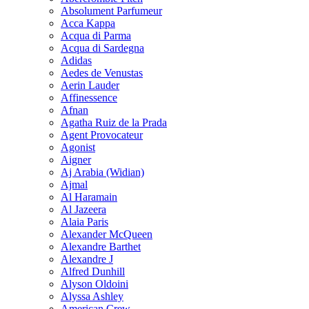
Absolument Parfumeur
Acca Kappa
Acqua di Parma
Acqua di Sardegna
Adidas
Aedes de Venustas
Aerin Lauder
Affinessence
Afnan
Agatha Ruiz de la Prada
Agent Provocateur
Agonist
Aigner
Aj Arabia (Widian)
Ajmal
Al Haramain
Al Jazeera
Alaia Paris
Alexander McQueen
Alexandre Barthet
Alexandre J
Alfred Dunhill
Alyson Oldoini
Alyssa Ashley
American Crew