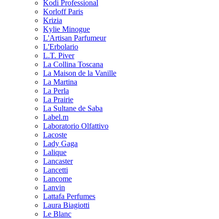
Kodi Professional
Korloff Paris
Krizia
Kylie Minogue
L'Artisan Parfumeur
L'Erbolario
L.T. Piver
La Collina Toscana
La Maison de la Vanille
La Martina
La Perla
La Prairie
La Sultane de Saba
Label.m
Laboratorio Olfattivo
Lacoste
Lady Gaga
Lalique
Lancaster
Lancetti
Lancome
Lanvin
Lattafa Perfumes
Laura Biagiotti
Le Blanc