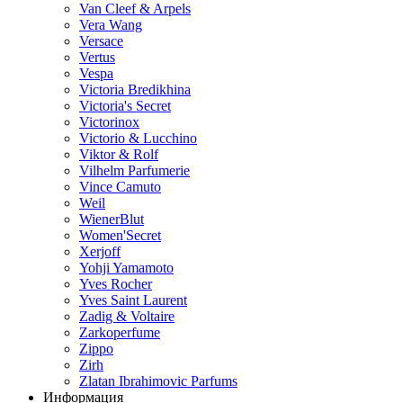
Van Cleef & Arpels
Vera Wang
Versace
Vertus
Vespa
Victoria Bredikhina
Victoria's Secret
Victorinox
Victorio & Lucchino
Viktor & Rolf
Vilhelm Parfumerie
Vince Camuto
Weil
WienerBlut
Women'Secret
Xerjoff
Yohji Yamamoto
Yves Rocher
Yves Saint Laurent
Zadig & Voltaire
Zarkoperfume
Zippo
Zirh
Zlatan Ibrahimovic Parfums
Информация