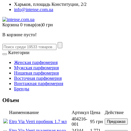
Харьков, площадь Конституции, 2/2
info@intense.com.ua
Корзина
0 товар(ов)
0 грн
В корзине пусто!
Категории
Женская парфюмерия
Мужская парфюмерия
Нишевая парфюмерия
Восточная парфюмерия
Винтажная парфюмерия
Бренды
Объем
Наименование
Артикул
Цена
Действие
404216-
Etro Via Verri пробник 1.7 мл
95
грн
Предзаказ
001
Etro Via Verri туалетная вода
24344-
1 771