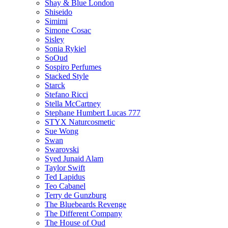
Shay & Blue London
Shiseido
Simimi
Simone Cosac
Sisley
Sonia Rykiel
SoOud
Sospiro Perfumes
Stacked Style
Starck
Stefano Ricci
Stella McCartney
Stephane Humbert Lucas 777
STYX Naturсosmetic
Sue Wong
Swan
Swarovski
Syed Junaid Alam
Taylor Swift
Ted Lapidus
Teo Cabanel
Terry de Gunzburg
The Bluebeards Revenge
The Different Company
The House of Oud