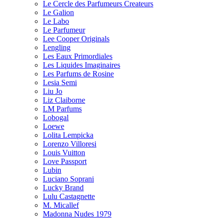
Le Cercle des Parfumeurs Createurs
Le Galion
Le Labo
Le Parfumeur
Lee Cooper Originals
Lengling
Les Eaux Primordiales
Les Liquides Imaginaires
Les Parfums de Rosine
Lesia Semi
Liu Jo
Liz Claiborne
LM Parfums
Lobogal
Loewe
Lolita Lempicka
Lorenzo Villoresi
Louis Vuitton
Love Passport
Lubin
Luciano Soprani
Lucky Brand
Lulu Castagnette
M. Micallef
Madonna Nudes 1979