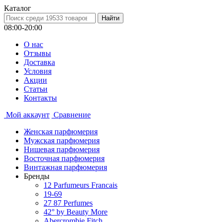
Каталог
08:00-20:00
О нас
Отзывы
Доставка
Условия
Aкции
Статьи
Контакты
Мой аккаунт
Сравнение
Женская парфюмерия
Мужская парфюмерия
Нишевая парфюмерия
Восточная парфюмерия
Винтажная парфюмерия
Бренды
12 Parfumeurs Francais
19-69
27 87 Perfumes
42° by Beauty More
Abercrombie Fitch