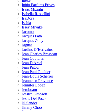
Ineke
Initio Parfums Prives
Isaac Mizrahi
Isabella Rossellini
IsaDora
Ischia
Issey Miyake
Jacomo
Jacques Fath
Jacques Zolty
Jaguar
Jardins D`Ecrivains
Jean Charles Brosseau
Jean Couturier
Jean D'Arcel
Jean Patou
Jean Paul Gaultier
Jean-Louis Scherrer
Jeanne en Provence
Jennifer Lopez
Jeroboam
Jessica Simpson
Jesus Del Pozo
Jil Sander
Jimmy Choo