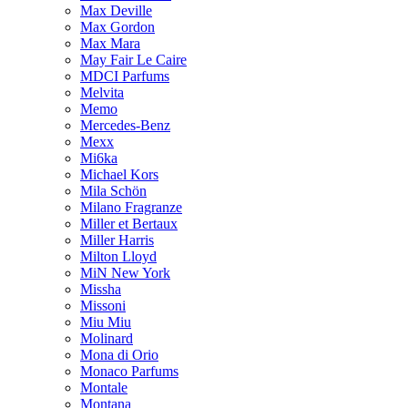
Max Deville
Max Gordon
Max Mara
May Fair Le Caire
MDCI Parfums
Melvita
Memo
Mercedes-Benz
Mexx
Mi6ka
Michael Kors
Mila Schön
Milano Fragranze
Miller et Bertaux
Miller Harris
Milton Lloyd
MiN New York
Missha
Missoni
Miu Miu
Molinard
Mona di Orio
Monaco Parfums
Montale
Montana