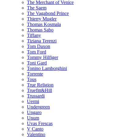
The Merchant of Venice
The Saem
The Vagabond Prince
Thierry Mugler
Thomas Kosmala
Thomas Sabo
Tiffany
Tiziana Terenzi
Tom Daxon
Tom Ford
Tommy Hilfiger
Toni Gard
Tonino Lamborghini
Torrente
Tous
True Religion
Truefitt&Hill
Trussardi
Uermi
Undergreen
Ungaro
Unum
Uvas Frescas
V Canto
Valentino