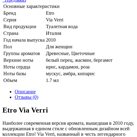
Основные характеристики
Бренд
Etro
Серия
Via Verri
Вид продукции
Туалетная вода
Страна
Италия
Год начала выпуска
2010
Пол
Для женщин
Группы ароматов
Древесные, Цветочные
Верхние ноты
белый перец, жасмин, бергамот
Ноты сердца
ирис, кардамон, роза
Ноты базы
мускус, амбра, кипарис
Объем
1.7 мл
Описание
Отзывы (0)
Etro Via Verri
Наиболее современная версия аромата, вышедшая в 2010 году,
выдержанная в едином стиле с обновленным дизайном всей
коллекции Etro! Via Verri, названный в честь легендарного