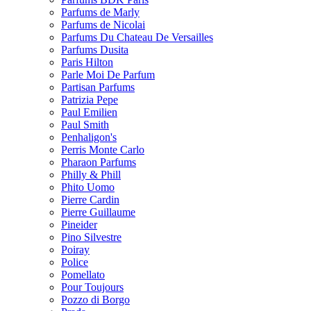
Parfums de Marly
Parfums de Nicolai
Parfums Du Chateau De Versailles
Parfums Dusita
Paris Hilton
Parle Moi De Parfum
Partisan Parfums
Patrizia Pepe
Paul Emilien
Paul Smith
Penhaligon's
Perris Monte Carlo
Pharaon Parfums
Philly & Phill
Phito Uomo
Pierre Cardin
Pierre Guillaume
Pineider
Pino Silvestre
Poiray
Police
Pomellato
Pour Toujours
Pozzo di Borgo