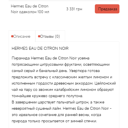
Angel Schlesser
Hermes Eau de Citron
3 331
грн
Предзаказ
Noir одеколон 100 мл
Anima Mundi
Anna Sui
Описание
Отзывы (0)
Annayake
HERMES EAU DE CITRON NOIR
Anne Fontaine
Пирамида Hermes Eau de Citron Noir усеяна
потрясающими цитрусовыми фруктами, осветляющими
самый серый и банальный день. Увертюра готова
Annick Goutal
предложить встречу с классическим желтым лимоном и
исполненным гордости древесным аккордом. Цейлонский
Antonia's Flowers
чай на пару со звонким калабрийским лимоном образуют
тончайшее кружево среднего полутона.
Antonio Banderas
В завершении царствует пальчатый цитрон, а также
невероятный сушеный лайм. Hermes Eau de Citron Noir -
Antonio Puig
это идеальное сочетание для ранней весны, когда
природа только просыпается от зимней спячки.