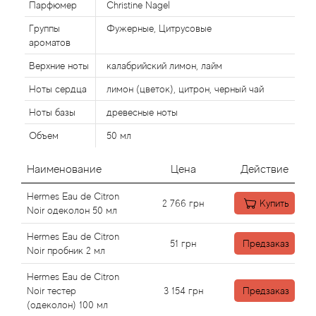
Alexandre Barthet
Парфюмер
Christine Nagel
Группы
Фужерные, Цитрусовые
Alexandre J
ароматов
Верхние ноты
калабрийский лимон, лайм
Alfred Dunhill
Ноты сердца
лимон (цветок), цитрон, черный чай
Alyson Oldoini
Ноты базы
древесные ноты
Объем
50 мл
Alyssa Ashley
Наименование
Цена
Действие
American Crew
Hermes Eau de Citron
2 766
грн
Купить
Amouage
Noir одеколон 50 мл
Hermes Eau de Citron
51
грн
Предзаказ
Amouroud
Noir пробник 2 мл
Hermes Eau de Citron
Andre L'Arom
Noir тестер
3 154
грн
Предзаказ
(одеколон) 100 мл