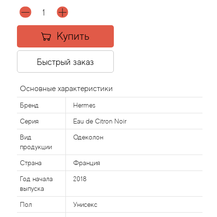
Agonist
Купить
Aigner
Быстрый заказ
Aj Arabia (Widian)
Основные характеристики
Ajmal
Бренд
Hermes
Al Haramain
Серия
Eau de Citron Noir
Вид
Одеколон
Al Jazeera
продукции
Страна
Франция
Alaia Paris
Год начала
2018
выпуска
Alexander McQueen
Пол
Унисекс