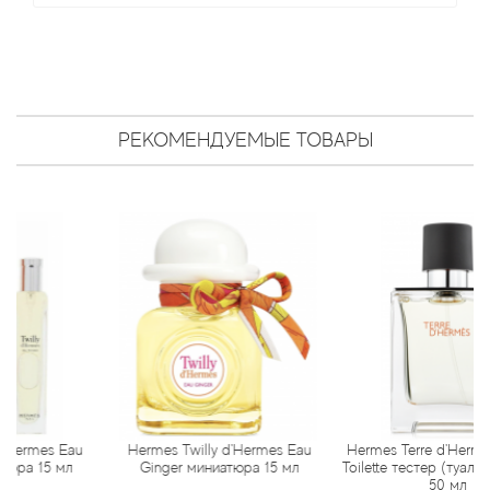
Antonio Visconti
Aquolina
Arabesque Perfumes
РЕКОМЕНДУЕМЫЕ ТОВАРЫ
Arabiyat
Aramis
Ariana Grande
Armaf
Armand Basi
Arrogance
 Eau
Hermes Twilly d'Hermes Eau
Hermes Terre d'Hermes Eau D
 мл
Ginger миниатюра 15 мл
Toilette тестер (туалетная вод
50 мл