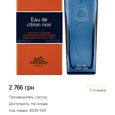
Acqua di Parma
Acqua di Sardegna
Adidas
Aedes de Venustas
Aerin Lauder
Affinessence
2 766 грн
Afnan
0 отзывов
Производитель:
Hermes
Agatha Ruiz de la Prada
Доступность:
На складе
Код товара:
39253-005
Agent Provocateur