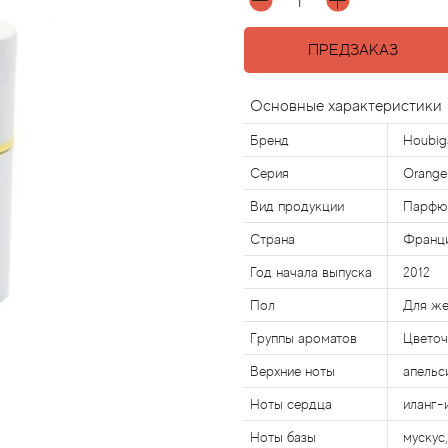
ПРЕДЗАКАЗ
Основные характеристики
Бренд
Houbig
Серия
Oranger
Вид продукции
Парфю
Страна
Франц
Год начала выпуска
2012
Пол
Для ж
Группы ароматов
Цвето
Верхние ноты
апельс
Ноты сердца
иланг-
Ноты базы
мускус