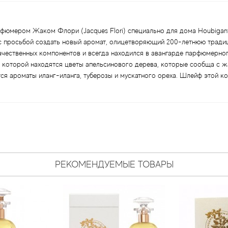
рфюмером Жаком Флори (Jacques Flori) специально для дома Houbigant.
 с просьбой создать новый аромат, олицетворяющий 200-летнюю традиц
ачественных компонентов и всегда находился в авангарде парфюмерног
 которой находятся цветы апельсинового дерева, которые сообща с ж
я ароматы иланг-иланга, туберозы и мускатного ореха. Шлейф этой ко
РЕКОМЕНДУЕМЫЕ ТОВАРЫ