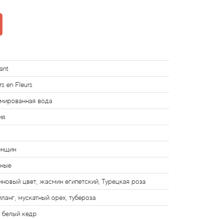
ant
s en Fleurs
мированная вода
ия
енщин
чные
иновый цвет, жасмин египетский, Турецкая роза
иланг, мускатный орех, тубероза
, белый кедр