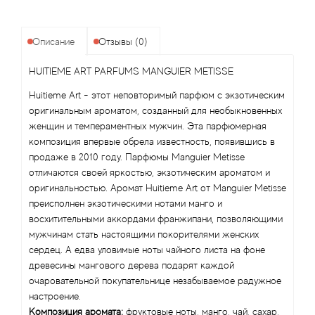
Angel Schlesser
Anima Mundi
Описание
Отзывы (0)
Anna Sui
HUITIEME ART PARFUMS MANGUIER METISSE
Huitieme Art - этот неповторимый парфюм с экзотическим
Annayake
оригинальным ароматом, созданный для необыкновенных
женщин и темпераментных мужчин. Эта парфюмерная
Anne Fontaine
композиция впервые обрела известность, появившись в
продаже в 2010 году. Парфюмы Manguier Metisse
отличаются своей яркостью, экзотическим ароматом и
Annick Goutal
оригинальностью. Аромат Huitieme Art от Manguier Metisse
преисполнен экзотическими нотами манго и
Antonia's Flowers
восхитительными аккордами франжипани, позволяющими
мужчинам стать настоящими покорителями женских
Antonio Banderas
сердец. А едва уловимые ноты чайного листа на фоне
древесины мангового дерева подарят каждой
очаровательной покупательнице незабываемое радужное
Antonio Puig
настроение.
Композиция аромата:
фруктовые ноты, манго, чай, сахар,