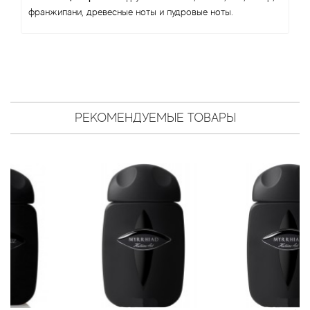
Antonio Visconti
франжипани, древесные ноты и пудровые ноты.
Aquolina
Arabesque Perfumes
Arabiyat
РЕКОМЕНДУЕМЫЕ ТОВАРЫ
Aramis
Ariana Grande
Armaf
Armand Basi
Arrogance