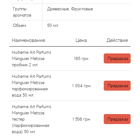
Alexandre Barthet
Группы
Древесные, Фруктовые
Alexandre J
ароматов
Объем
50 мл
Alfred Dunhill
Наименование
Цена
Действие
Alyson Oldoini
Huitieme Art Parfums
Manguier Metisse
185
грн
Предзаказ
Alyssa Ashley
пробник 2 мл
Huitieme Art Parfums
American Crew
Manguier Metisse
1 904
грн
Предзаказ
парфюмированная
Amouage
вода 50 мл
Huitieme Art Parfums
Amouroud
Manguier Metisse
тестер
1 598
грн
Предзаказ
Andre L'Arom
(парфюмированная
вода) 50 мл