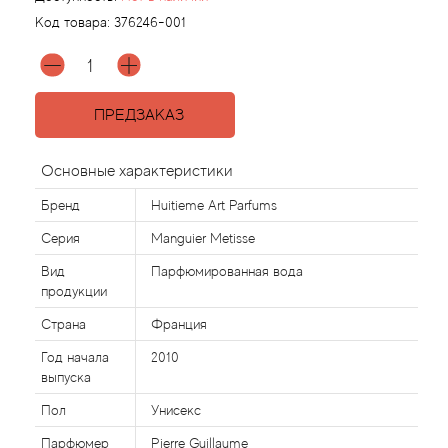
Код товара:
376246-001
Agonist
Aigner
ПРЕДЗАКАЗ
Aj Arabia (Widian)
Основные характеристики
Ajmal
Бренд
Huitieme Art Parfums
Серия
Manguier Metisse
Al Haramain
Вид
Парфюмированная вода
продукции
Al Jazeera
Страна
Франция
Alaia Paris
Год начала
2010
выпуска
Alexander McQueen
Пол
Унисекс
Парфюмер
Pierre Guillaume