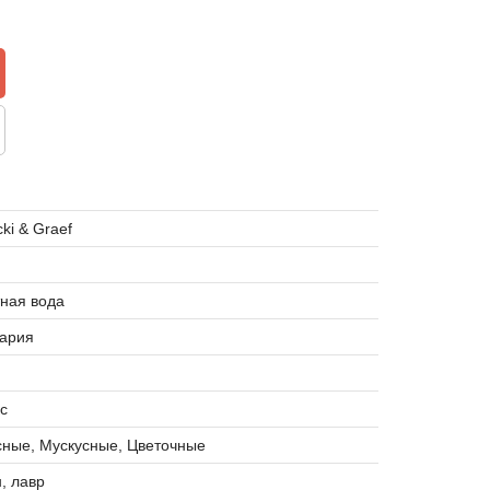
ki & Graef
ная вода
ария
с
сные, Мускусные, Цветочные
, лавр