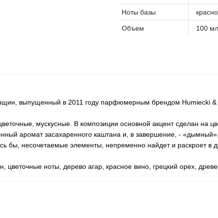
Ноты базы
красно
Объем
100 м
енщин, выпущенный в 2011 году парфюмерным брендом Humiecki &
 цветочные, мускусные. В композиции основной акцент сделан на 
енный аромат засахаренного каштана и, в завершение, - «дымный»,
алось бы, несочетаемые элементы, непременно найдет и раскроет в
, цветочные ноты, дерево агар, красное вино, грецкий орех, древ