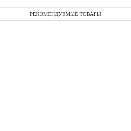
РЕКОМЕНДУЕМЫЕ ТОВАРЫ
Humiecki & Graef Geste пробник 2 мл
143 грн
Humiecki & Graef Eau Radieuse пробник 2 мл
143 грн