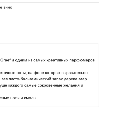
е вино
л
 Graef и одним из самых креативных парфюмеров
цветочные ноты, на фоне которых выразительно
 землисто-бальзамический запах дерева агар.
 душе каждого самые сокровенные желания и
есные ноты и cмолы.