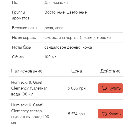
Пол
Для женщин
Группы
Восточные, Цветочные
Agonist
ароматов
Верхние ноты
роза, липа
Aigner
Ноты сердца
смородина черная (листья), молоко
Aj Arabia (Widian)
Ноты базы
сандаловое дерево, кожа
Объем
100 мл
Ajmal
Наименование
Цена
Действие
Al Haramain
Humiecki & Graef
Al Jazeera
Clemency туалетная
5 686
грн
Купить
вода 100 мл
Alaia Paris
Humiecki & Graef
Clemency тестер
5 574
грн
Купить
Alexander McQueen
(туалетная вода) 100
мл