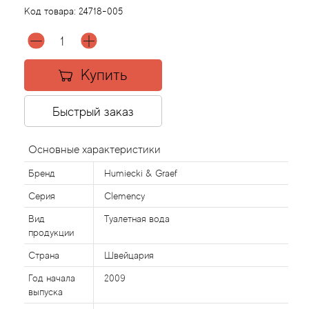
Код товара:
24718-005
Acqua di Parma
Acqua di Sardegna
Купить
Adidas
Быстрый заказ
Aedes de Venustas
Основные характеристики
Aerin Lauder
Бренд
Humiecki & Graef
Серия
Clemency
Affinessence
Вид
Туалетная вода
продукции
Afnan
Страна
Швейцария
Agatha Ruiz de la Prada
Год начала
2009
выпуска
Agent Provocateur