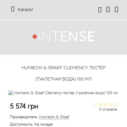
Каталог
12 Parfumeurs Francais
О нас
Мой аккаунт
19-69
Отзывы
История заказов
HUMIECKI & GRAEF CLEMENCY ТЕСТЕР
27 87 Perfumes
Доставка
Рассылка новостей
(ТУАЛЕТНАЯ ВОДА) 100 МЛ
42° by Beauty More
Условия
Abercrombie Fitch
Aкции
5 574 грн
0 отзывов
Absolument Parfumeur
Контакты
Производитель:
Humiecki & Graef
Доступность:
На складе
Acca Kappa
Статьи