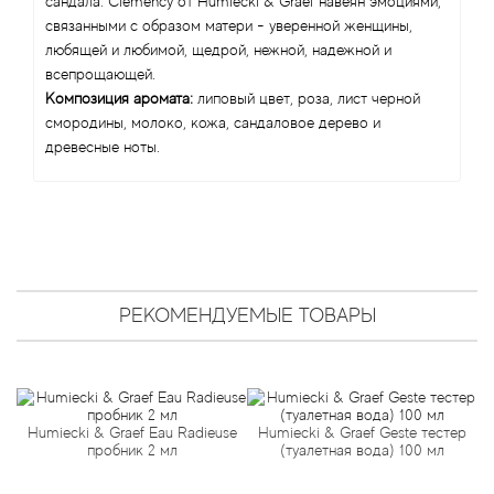
Angel Schlesser
сандала. Clemency от Humiecki & Graef навеян эмоциями,
связанными с образом матери - уверенной женщины,
любящей и любимой, щедрой, нежной, надежной и
Anima Mundi
всепрощающей.
Композиция аромата:
липовый цвет, роза, лист черной
Anna Sui
смородины, молоко, кожа, сандаловое дерево и
древесные ноты.
Annayake
Anne Fontaine
Annick Goutal
РЕКОМЕНДУЕМЫЕ ТОВАРЫ
Antonia's Flowers
Antonio Banderas
ик
Humiecki & Graef Eau Radieuse
Humiecki & Graef Geste тестер
H
Antonio Puig
пробник 2 мл
(туалетная вода) 100 мл