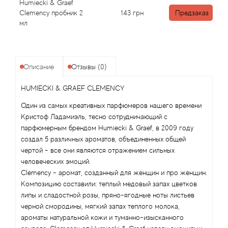
Alexandre Barthet
Humiecki & Graef
Clemency пробник 2
143
грн
Предзаказ
мл
Alexandre J
Alfred Dunhill
Описание
Отзывы (0)
Alyson Oldoini
HUMIECKI & GRAEF CLEMENCY
Alyssa Ashley
Один из самых креативных парфюмеров нашего времени
Кристоф Ладамиэль, тесно сотрудничающий с
American Crew
парфюмерным брендом Humiecki & Graef, в 2009 году
создал 5 различных ароматов, объединенных общей
чертой - все они являются отражением сильных
Amouage
человеческих эмоций.
Clemency - аромат, созданный для женщин и про женщин.
Amouroud
Композицию составили: теплый медовый запах цветков
липы и сладостной розы, пряно-ягодные ноты листьев
Andre L'Arom
черной смородины, мягкий запах теплого молока,
ароматы натуральной кожи и туманно-изысканного