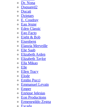
Dr. Nona
Dsquared2
Ducati
Dzintars
E. Coudray
Eau Jeune
Eden Classic
Ego Facto
Eight & Bob
Eisenberg
Elanzia Merveille
Elie Saab
Elizabeth Arden
Elizabeth Taylor
Ella Mikao
Elle
Ellen Tracy
Elode
Emilio Pucci
Emmanuel Levain
Emper
Enrique Iglesias
Eon Productions
Ermenegildo Zegna
Escada