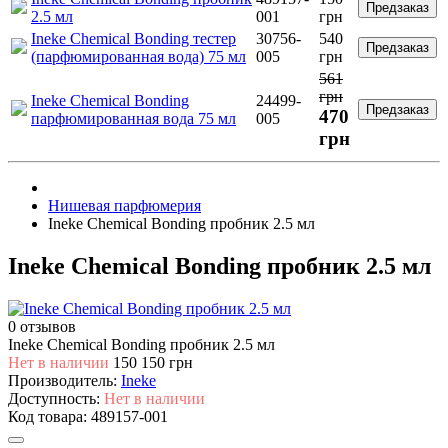
Предзаказ
2.5 мл
001
грн
Ineke Chemical Bonding тестер
30756-
540
Предзаказ
(парфюмированная вода) 75 мл
005
грн
561
грн
Ineke Chemical Bonding
24499-
Предзаказ
470
парфюмированная вода 75 мл
005
грн
Нишевая парфюмерия
Ineke Chemical Bonding пробник 2.5 мл
Ineke Chemical Bonding пробник 2.5 мл
0 отзывов
Ineke Chemical Bonding пробник 2.5 мл
Нет в наличии
150
150 грн
Производитель:
Ineke
Доступность:
Нет в наличии
Код товара:
489157-001