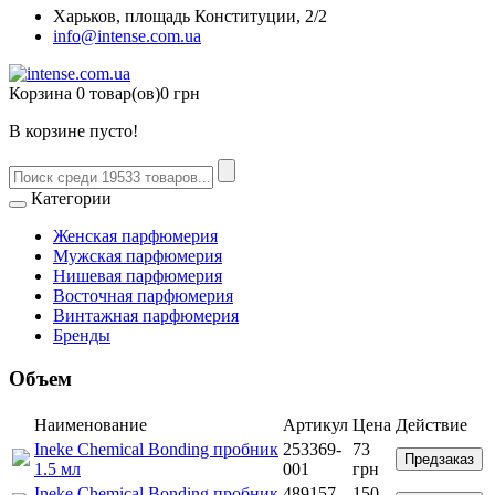
Харьков, площадь Конституции, 2/2
info@intense.com.ua
Корзина
0 товар(ов)
0 грн
В корзине пусто!
Категории
Женская парфюмерия
Мужская парфюмерия
Нишевая парфюмерия
Восточная парфюмерия
Винтажная парфюмерия
Бренды
Объем
Наименование
Артикул
Цена
Действие
Ineke Chemical Bonding пробник
253369-
73
Предзаказ
1.5 мл
001
грн
Ineke Chemical Bonding пробник
489157-
150