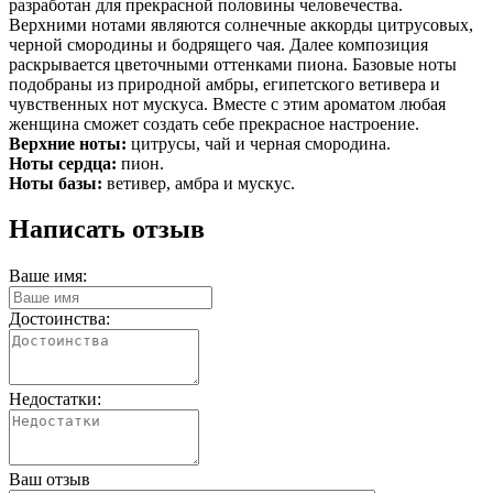
разработан для прекрасной половины человечества.
Верхними нотами являются солнечные аккорды цитрусовых,
черной смородины и бодрящего чая. Далее композиция
раскрывается цветочными оттенками пиона. Базовые ноты
подобраны из природной амбры, египетского ветивера и
чувственных нот мускуса. Вместе с этим ароматом любая
женщина сможет создать себе прекрасное настроение.
Верхние ноты:
цитрусы, чай и черная смородина.
Ноты сердца:
пион.
Ноты базы:
ветивер, амбра и мускус.
Написать отзыв
Ваше имя:
Достоинства:
Недостатки:
Ваш отзыв