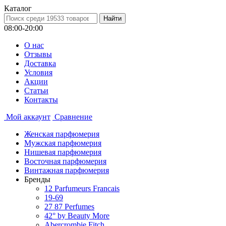
Каталог
08:00-20:00
О нас
Отзывы
Доставка
Условия
Aкции
Статьи
Контакты
Мой аккаунт
Сравнение
Женская парфюмерия
Мужская парфюмерия
Нишевая парфюмерия
Восточная парфюмерия
Винтажная парфюмерия
Бренды
12 Parfumeurs Francais
19-69
27 87 Perfumes
42° by Beauty More
Abercrombie Fitch