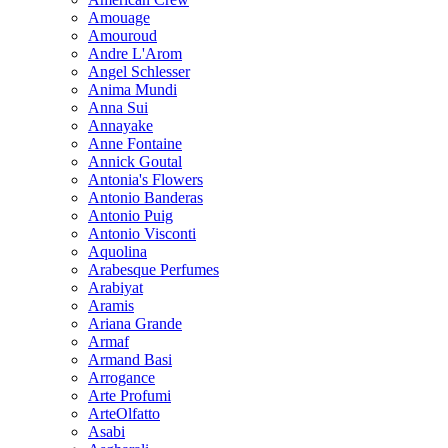
Amouage
Amouroud
Andre L'Arom
Angel Schlesser
Anima Mundi
Anna Sui
Annayake
Anne Fontaine
Annick Goutal
Antonia's Flowers
Antonio Banderas
Antonio Puig
Antonio Visconti
Aquolina
Arabesque Perfumes
Arabiyat
Aramis
Ariana Grande
Armaf
Armand Basi
Arrogance
Arte Profumi
ArteOlfatto
Asabi