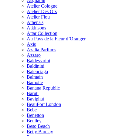
Asgharali
Atelier Cologne
Atelier Des Ors
Atelier Flou
Athena's
Atkinsons
Attar Collection
Au Pays de la Fleur d’Oranger
Axis
Azalia Parfums
Azzaro
Baldessarini
Baldinini
Balenciaga
Balmain
Bamotte
Banana Republic
Baruti
Baviphat
BeauFort London
Bebe
Benetton
Bentley
Beso Beach
Betty Barclay