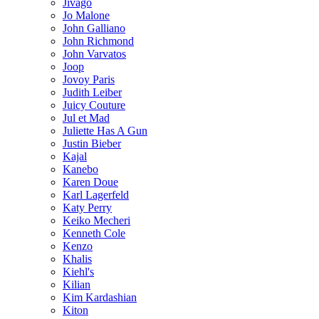
Jivago
Jo Malone
John Galliano
John Richmond
John Varvatos
Joop
Jovoy Paris
Judith Leiber
Juicy Couture
Jul et Mad
Juliette Has A Gun
Justin Bieber
Kajal
Kanebo
Karen Doue
Karl Lagerfeld
Katy Perry
Keiko Mecheri
Kenneth Cole
Kenzo
Khalis
Kiehl's
Kilian
Kim Kardashian
Kiton