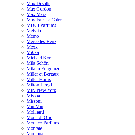
Max Deville
Max Gordon
Max Mara
May Fair Le Caire
MDCI Parfums
Melvita
Memo
Mercedes-Benz
Mexx
Mi6ka
Michael Kors
Mila Schön
Milano Fragranze
Miller et Bertaux
Miller Harris
Milton Lloyd
MiN New York
Missha
Missoni
Miu Miu
Molinard
Mona di Orio
Monaco Parfums
Montale
Montana