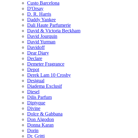
Custo Barcelona
D'Orsay
D. R. Harris
Daddy Yankee
Dali Haute Parfumerie
David & Victoria Beckham
David Jourquin
David Yurman
Davidoff
Dear Diary
Declare
Demeter Fragrance
Depot
Derek Lam 10 Crosby
Desigual
Diadema Exclusif
Diesel
Dilis Parfum
Diptyque
Divine
Dolce & Gabbana
Don Algodon
Donna Karan
Dorin
Dr. Gritti