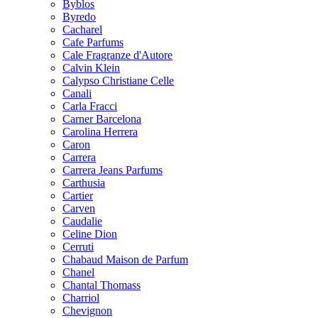
Byblos
Byredo
Cacharel
Cafe Parfums
Cale Fragranze d'Autore
Calvin Klein
Calypso Christiane Celle
Canali
Carla Fracci
Carner Barcelona
Carolina Herrera
Caron
Carrera
Carrera Jeans Parfums
Carthusia
Cartier
Carven
Caudalie
Celine Dion
Cerruti
Chabaud Maison de Parfum
Chanel
Chantal Thomass
Charriol
Chevignon