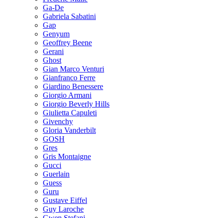
Ga-De
Gabriela Sabatini
Gap
Genyum
Geoffrey Beene
Gerani
Ghost
Gian Marco Venturi
Gianfranco Ferre
Giardino Benessere
Giorgio Armani
Giorgio Beverly Hills
Giulietta Capuleti
Givenchy
Gloria Vanderbilt
GOSH
Gres
Gris Montaigne
Gucci
Guerlain
Guess
Guru
Gustave Eiffel
Guy Laroche
Gwen Stefani