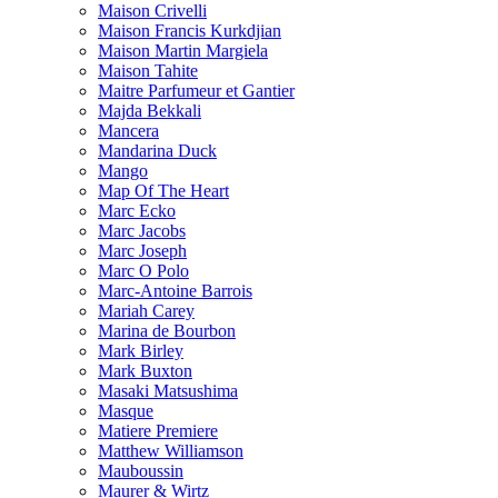
Maison Crivelli
Maison Francis Kurkdjian
Maison Martin Margiela
Maison Tahite
Maitre Parfumeur et Gantier
Majda Bekkali
Mancera
Mandarina Duck
Mango
Map Of The Heart
Marc Ecko
Marc Jacobs
Marc Joseph
Marc O Polo
Marc-Antoine Barrois
Mariah Carey
Marina de Bourbon
Mark Birley
Mark Buxton
Masaki Matsushima
Masque
Matiere Premiere
Matthew Williamson
Mauboussin
Maurer & Wirtz