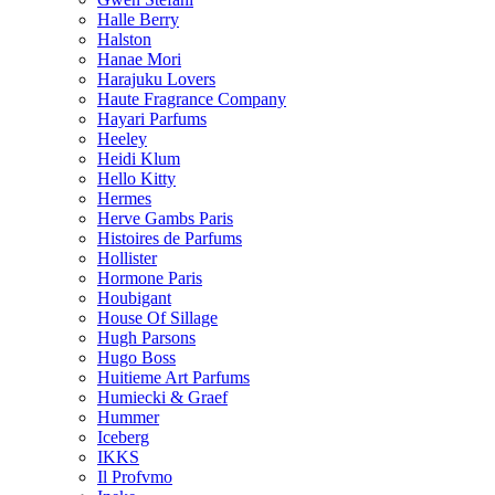
Halle Berry
Halston
Hanae Mori
Harajuku Lovers
Haute Fragrance Company
Hayari Parfums
Heeley
Heidi Klum
Hello Kitty
Hermes
Herve Gambs Paris
Histoires de Parfums
Hollister
Hormone Paris
Houbigant
House Of Sillage
Hugh Parsons
Hugo Boss
Huitieme Art Parfums
Humiecki & Graef
Hummer
Iceberg
IKKS
Il Profvmo