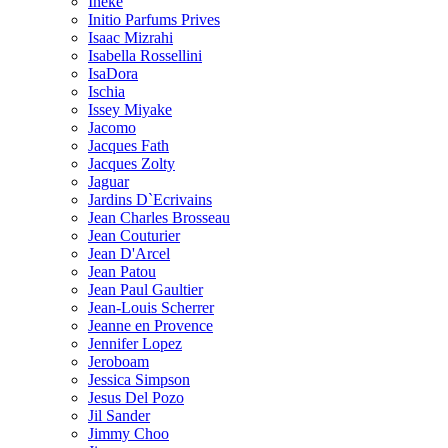
Ineke
Initio Parfums Prives
Isaac Mizrahi
Isabella Rossellini
IsaDora
Ischia
Issey Miyake
Jacomo
Jacques Fath
Jacques Zolty
Jaguar
Jardins D`Ecrivains
Jean Charles Brosseau
Jean Couturier
Jean D'Arcel
Jean Patou
Jean Paul Gaultier
Jean-Louis Scherrer
Jeanne en Provence
Jennifer Lopez
Jeroboam
Jessica Simpson
Jesus Del Pozo
Jil Sander
Jimmy Choo