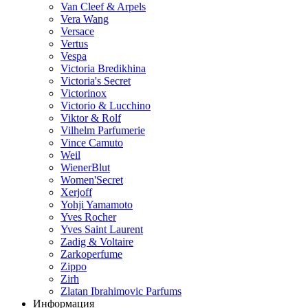
Van Cleef & Arpels
Vera Wang
Versace
Vertus
Vespa
Victoria Bredikhina
Victoria's Secret
Victorinox
Victorio & Lucchino
Viktor & Rolf
Vilhelm Parfumerie
Vince Camuto
Weil
WienerBlut
Women'Secret
Xerjoff
Yohji Yamamoto
Yves Rocher
Yves Saint Laurent
Zadig & Voltaire
Zarkoperfume
Zippo
Zirh
Zlatan Ibrahimovic Parfums
Информация