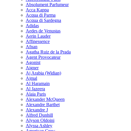
Absolument Parfumeur
Acca Kappa
Acqua di Parma
Acqua di Sardegna
Adidas
Aedes de Venustas
Aerin Lauder
Affinessence
Afnan
Agatha Ruiz de la Prada
Agent Provocateur
Agonist
Aigner
Aj Arabia (Widian)
Ajmal
Al Haramain
Al Jazeera
Alaia Paris
Alexander McQueen
Alexandre Barthet
Alexandre J
Alfred Dunhill
Alyson Oldoini
Alyssa Ashley
American Crew