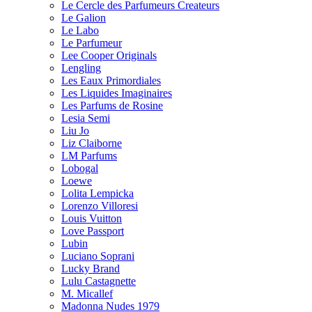
Le Cercle des Parfumeurs Createurs
Le Galion
Le Labo
Le Parfumeur
Lee Cooper Originals
Lengling
Les Eaux Primordiales
Les Liquides Imaginaires
Les Parfums de Rosine
Lesia Semi
Liu Jo
Liz Claiborne
LM Parfums
Lobogal
Loewe
Lolita Lempicka
Lorenzo Villoresi
Louis Vuitton
Love Passport
Lubin
Luciano Soprani
Lucky Brand
Lulu Castagnette
M. Micallef
Madonna Nudes 1979