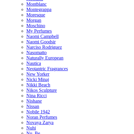
Montblanc
Montegrappa
Moresque
Morgan
Moschino
My Perfumes
Naomi Campbell
Naomi Goodsir
Narciso Rodriguez
Nasomatto
Naturally European
Nautica
Neotantric Fragrances
New Yorker
Nicki Minaj
Nikki Beach
Nikos Sculpture
Nina Ricci
Nishane
Nissan
Nobile 1942
Noran Perfumes
Novaya Zarya
Nuhi
Nu_Be