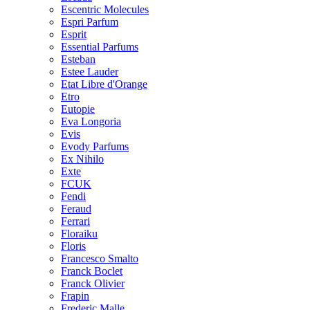
Escentric Molecules
Espri Parfum
Esprit
Essential Parfums
Esteban
Estee Lauder
Etat Libre d'Orange
Etro
Eutopie
Eva Longoria
Evis
Evody Parfums
Ex Nihilo
Exte
FCUK
Fendi
Feraud
Ferrari
Floraiku
Floris
Francesco Smalto
Franck Boclet
Franck Olivier
Frapin
Frederic Malle