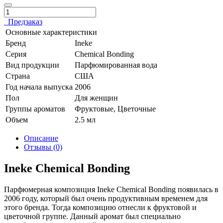
Предзаказ
Основные характеристики
Бренд
Ineke
Серия
Chemical Bonding
Вид продукции
Парфюмированная вода
Страна
США
Год начала выпуска
2006
Пол
Для женщин
Группы ароматов
Фруктовые, Цветочные
Объем
2.5 мл
Описание
Отзывы (0)
Ineke Chemical Bonding
Парфюмерная композиция Ineke Chemical Bonding появилась в
2006 году, который был очень продуктивным временем для
этого бренда. Тогда композицию отнесли к фруктовой и
цветочной группе. Данный аромат был специально