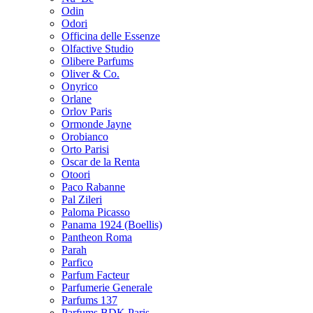
Odin
Odori
Officina delle Essenze
Olfactive Studio
Olibere Parfums
Oliver & Co.
Onyrico
Orlane
Orlov Paris
Ormonde Jayne
Orobianco
Orto Parisi
Oscar de la Renta
Otoori
Paco Rabanne
Pal Zileri
Paloma Picasso
Panama 1924 (Boellis)
Pantheon Roma
Parah
Parfico
Parfum Facteur
Parfumerie Generale
Parfums 137
Parfums BDK Paris