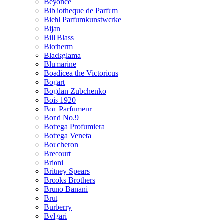
Beyonce
Bibliotheque de Parfum
Biehl Parfumkunstwerke
Bijan
Bill Blass
Biotherm
Blackglama
Blumarine
Boadicea the Victorious
Bogart
Bogdan Zubchenko
Bois 1920
Bon Parfumeur
Bond No.9
Bottega Profumiera
Bottega Veneta
Boucheron
Brecourt
Brioni
Britney Spears
Brooks Brothers
Bruno Banani
Brut
Burberry
Bvlgari