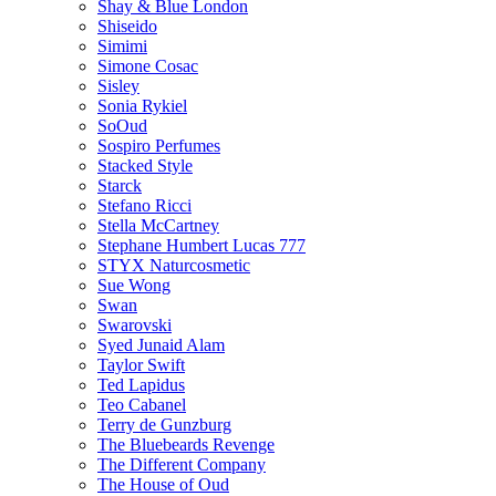
Shay & Blue London
Shiseido
Simimi
Simone Cosac
Sisley
Sonia Rykiel
SoOud
Sospiro Perfumes
Stacked Style
Starck
Stefano Ricci
Stella McCartney
Stephane Humbert Lucas 777
STYX Naturсosmetic
Sue Wong
Swan
Swarovski
Syed Junaid Alam
Taylor Swift
Ted Lapidus
Teo Cabanel
Terry de Gunzburg
The Bluebeards Revenge
The Different Company
The House of Oud