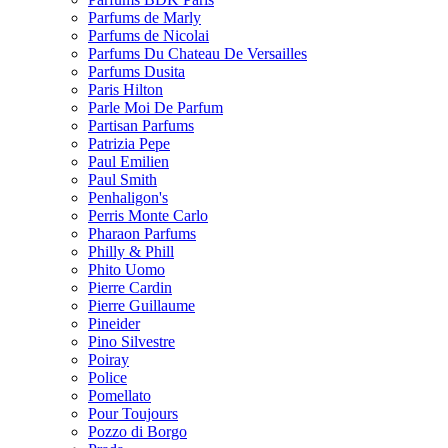
Parfums de Marly
Parfums de Nicolai
Parfums Du Chateau De Versailles
Parfums Dusita
Paris Hilton
Parle Moi De Parfum
Partisan Parfums
Patrizia Pepe
Paul Emilien
Paul Smith
Penhaligon's
Perris Monte Carlo
Pharaon Parfums
Philly & Phill
Phito Uomo
Pierre Cardin
Pierre Guillaume
Pineider
Pino Silvestre
Poiray
Police
Pomellato
Pour Toujours
Pozzo di Borgo