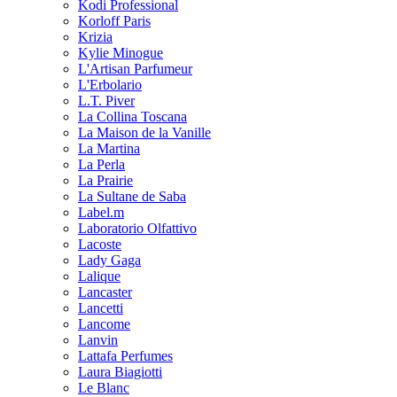
Kodi Professional
Korloff Paris
Krizia
Kylie Minogue
L'Artisan Parfumeur
L'Erbolario
L.T. Piver
La Collina Toscana
La Maison de la Vanille
La Martina
La Perla
La Prairie
La Sultane de Saba
Label.m
Laboratorio Olfattivo
Lacoste
Lady Gaga
Lalique
Lancaster
Lancetti
Lancome
Lanvin
Lattafa Perfumes
Laura Biagiotti
Le Blanc