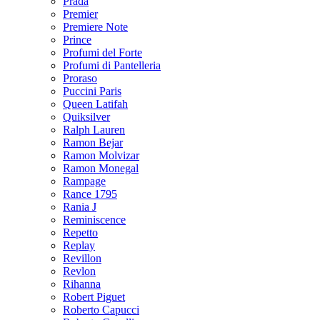
Prada
Premier
Premiere Note
Prince
Profumi del Forte
Profumi di Pantelleria
Proraso
Puccini Paris
Queen Latifah
Quiksilver
Ralph Lauren
Ramon Bejar
Ramon Molvizar
Ramon Monegal
Rampage
Rance 1795
Rania J
Reminiscence
Repetto
Replay
Revillon
Revlon
Rihanna
Robert Piguet
Roberto Capucci