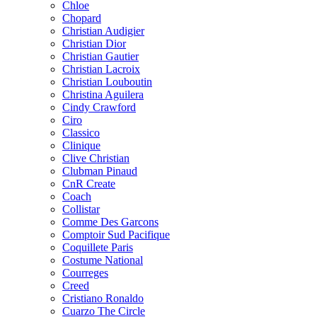
Chloe
Chopard
Christian Audigier
Christian Dior
Christian Gautier
Christian Lacroix
Christian Louboutin
Christina Aguilera
Cindy Crawford
Ciro
Classico
Clinique
Clive Christian
Clubman Pinaud
CnR Create
Coach
Collistar
Comme Des Garcons
Comptoir Sud Pacifique
Coquillete Paris
Costume National
Courreges
Creed
Cristiano Ronaldo
Cuarzo The Circle