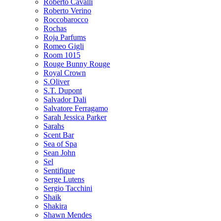
Roberto Cavalli
Roberto Verino
Roccobarocco
Rochas
Roja Parfums
Romeo Gigli
Room 1015
Rouge Bunny Rouge
Royal Crown
S.Oliver
S.T. Dupont
Salvador Dali
Salvatore Ferragamo
Sarah Jessica Parker
Sarahs
Scent Bar
Sea of Spa
Sean John
Sel
Sentifique
Serge Lutens
Sergio Tacchini
Shaik
Shakira
Shawn Mendes