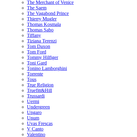
The Merchant of Venice
The Saem
The Vagabond Prince
Thierry Mugler
Thomas Kosmala
Thomas Sabo
Tiffany
Tiziana Terenzi
Tom Daxon
Tom Ford
Tommy Hilfiger
Toni Gard
Tonino Lamborghini
Torrente
Tous
True Religion
Truefitt&Hill
Trussardi
Uermi
Undergreen
Ungaro
Unum
Uvas Frescas
V Canto
Valentino