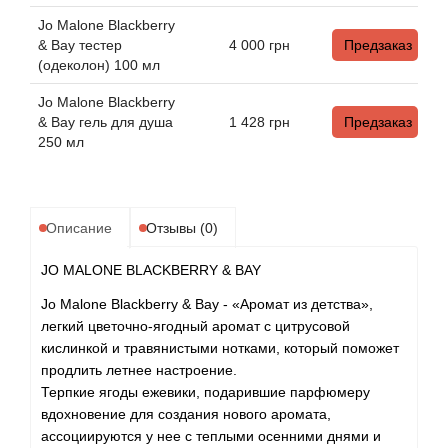
Angel Schlesser
Jo Malone Blackberry
& Bay тестер
4 000
грн
Предзаказ
Anima Mundi
(одеколон) 100 мл
Anna Sui
Jo Malone Blackberry
& Bay гель для душа
1 428
грн
Предзаказ
250 мл
Annayake
Anne Fontaine
Описание
Отзывы (0)
Annick Goutal
JO MALONE BLACKBERRY & BAY
Antonia's Flowers
Jo Malone Blackberry & Bay - «Аромат из детства»,
легкий цветочно-ягодный аромат с цитрусовой
кислинкой и травянистыми нотками, который поможет
Antonio Banderas
продлить летнее настроение.
Терпкие ягоды ежевики, подарившие парфюмеру
Antonio Puig
вдохновение для создания нового аромата,
ассоциируются у нее с теплыми осенними днями и