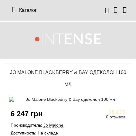
Каталог
12 Parfumeurs Francais
О нас
Мой аккаунт
19-69
Отзывы
История заказов
JO MALONE BLACKBERRY & BAY ОДЕКОЛОН 100
27 87 Perfumes
Доставка
Рассылка новостей
МЛ
42° by Beauty More
Условия
Abercrombie Fitch
Aкции
6 247 грн
0 отзывов
Absolument Parfumeur
Контакты
Производитель:
Jo Malone
Доступность:
На складе
Acca Kappa
Статьи