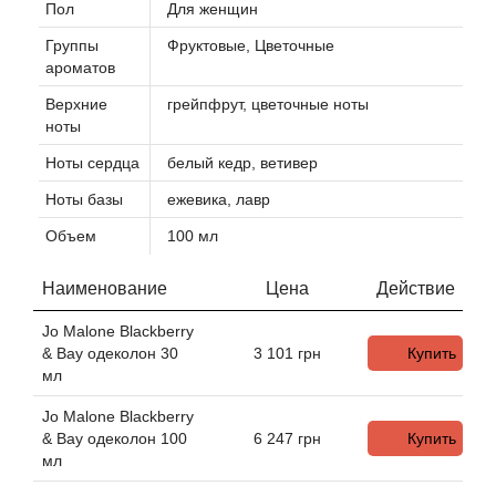
Пол
Для женщин
Группы
Фруктовые, Цветочные
Agonist
ароматов
Верхние
грейпфрут, цветочные ноты
Aigner
ноты
Aj Arabia (Widian)
Ноты сердца
белый кедр, ветивер
Ноты базы
ежевика, лавр
Ajmal
Объем
100 мл
Al Haramain
Наименование
Цена
Действие
Al Jazeera
Jo Malone Blackberry
& Bay одеколон 30
3 101
грн
Купить
мл
Alaia Paris
Jo Malone Blackberry
Alexander McQueen
& Bay одеколон 100
6 247
грн
Купить
мл