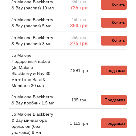
Alexandre Barthet
850 грн
Jo Malone Blackberry
Купить
735
грн
& Bay (распив) 10 мл
Alexandre J
450 грн
Jo Malone Blackberry
Купить
350
грн
& Bay (распив) 5 мл
Alfred Dunhill
350 грн
Jo Malone Blackberry
Купить
275
грн
& Bay (распив) 3 мл
Alyson Oldoini
Jo Malone
Alyssa Ashley
Подарочный набор
(Jo Malone
2 991
грн
Предзаказ
Blackberry & Bay 30
American Crew
мл + Lime Basil &
Mandarin 30 мл)
Amouage
Jo Malone Blackberry
195
грн
Предзаказ
& Bay пробник 1.5 мл
Amouroud
Jo Malone Blackberry
& Bay миниатюра
Andre L'Arom
1 113
грн
Предзаказ
одеколон (без
упаковки) 9 мл