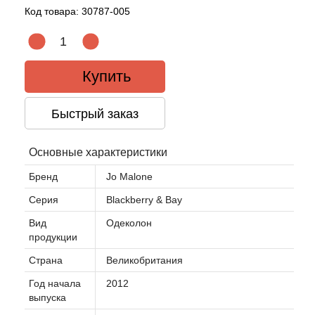
Код товара:
30787-005
Acqua di Parma
Acqua di Sardegna
Купить
Adidas
Быстрый заказ
Aedes de Venustas
Основные характеристики
Aerin Lauder
Бренд
Jo Malone
Серия
Blackberry & Bay
Affinessence
Вид
Одеколон
продукции
Afnan
Страна
Великобритания
Agatha Ruiz de la Prada
Год начала
2012
выпуска
Agent Provocateur