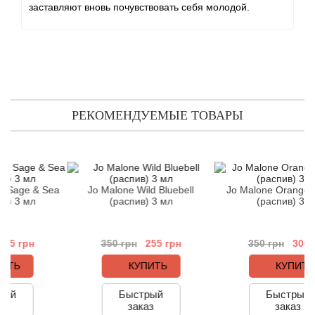
Antonio Visconti
заставляют вновь почувствовать себя молодой.
Aquolina
Arabesque Perfumes
Arabiyat
РЕКОМЕНДУЕМЫЕ ТОВАРЫ
Aramis
Ariana Grande
e & Sea
Jo Malone Wild Bluebell
Jo Malone Orange Bloss
 мл
(распив) 3 мл
(распив) 3 мл
Armaf
рн
350 грн
255 грн
350 грн
300 грн
Armand Basi
КУПИТЬ
КУПИТЬ
Arrogance
Быстрый
Быстрый
заказ
заказ