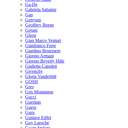
Ga-De
Gabriela Sabatini
Gap
Genyum
Geoffrey Beene
Gerani
Ghost
Gian Marco Venturi
Gianfranco Ferre
Giardino Benessere
Giorgio Armani
Giorgio Beverly Hills
Giulietta Capuleti
Givenchy
Gloria Vanderbilt
GOSH
Gres
Gris Montaigne
Gucci
Guerlain
Guess
Guru
Gustave Eiffel
Guy Laroche
Gwen Stefani