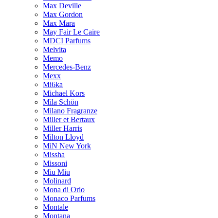
Max Deville
Max Gordon
Max Mara
May Fair Le Caire
MDCI Parfums
Melvita
Memo
Mercedes-Benz
Mexx
Mi6ka
Michael Kors
Mila Schön
Milano Fragranze
Miller et Bertaux
Miller Harris
Milton Lloyd
MiN New York
Missha
Missoni
Miu Miu
Molinard
Mona di Orio
Monaco Parfums
Montale
Montana