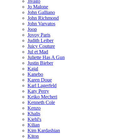
Jivago
Jo Malone
John Galliano
John Richmond
John Varvatos
Joop
Jovoy Paris
Judith Leiber
Juicy Couture
Jul et Mad
Juliette Has A Gun
Justin Bieber
Kajal
Kanebo
Karen Doue
Karl Lagerfeld
Katy Perry
Keiko Mecheri
Kenneth Cole
Kenzo
Khalis
Kiehl's
Kilian
Kim Kardashian
Kiton