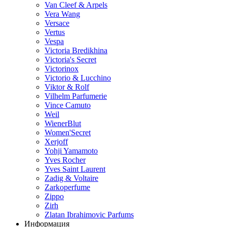
Van Cleef & Arpels
Vera Wang
Versace
Vertus
Vespa
Victoria Bredikhina
Victoria's Secret
Victorinox
Victorio & Lucchino
Viktor & Rolf
Vilhelm Parfumerie
Vince Camuto
Weil
WienerBlut
Women'Secret
Xerjoff
Yohji Yamamoto
Yves Rocher
Yves Saint Laurent
Zadig & Voltaire
Zarkoperfume
Zippo
Zirh
Zlatan Ibrahimovic Parfums
Информация