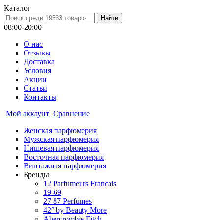
Каталог
08:00-20:00
О нас
Отзывы
Доставка
Условия
Aкции
Статьи
Контакты
Мой аккаунт
Сравнение
Женская парфюмерия
Мужская парфюмерия
Нишевая парфюмерия
Восточная парфюмерия
Винтажная парфюмерия
Бренды
12 Parfumeurs Francais
19-69
27 87 Perfumes
42° by Beauty More
Abercrombie Fitch