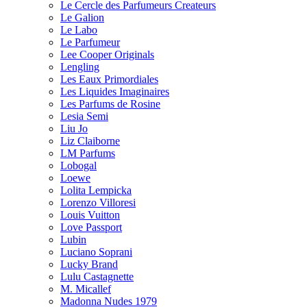
Le Cercle des Parfumeurs Createurs
Le Galion
Le Labo
Le Parfumeur
Lee Cooper Originals
Lengling
Les Eaux Primordiales
Les Liquides Imaginaires
Les Parfums de Rosine
Lesia Semi
Liu Jo
Liz Claiborne
LM Parfums
Lobogal
Loewe
Lolita Lempicka
Lorenzo Villoresi
Louis Vuitton
Love Passport
Lubin
Luciano Soprani
Lucky Brand
Lulu Castagnette
M. Micallef
Madonna Nudes 1979