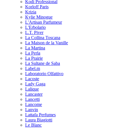
Kodi Professional
Korloff Paris
Krizia
Kylie Minogue
L'Artisan Parfumeur
L'Erbolario
L.T. Piver
La Collina Toscana
La Maison de la Vanille
La Martina
La Perla
La Prairie
La Sultane de Saba
Label.m
Laboratorio Olfattivo
Lacoste
Lady Gaga
Lalique
Lancaster
Lancetti
Lancome
Lanvin
Lattafa Perfumes
Laura Biagiotti
Le Blanc