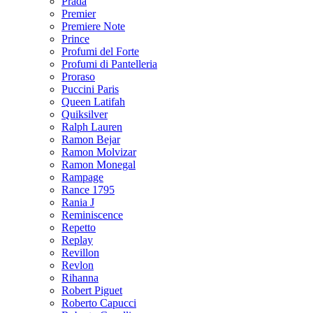
Prada
Premier
Premiere Note
Prince
Profumi del Forte
Profumi di Pantelleria
Proraso
Puccini Paris
Queen Latifah
Quiksilver
Ralph Lauren
Ramon Bejar
Ramon Molvizar
Ramon Monegal
Rampage
Rance 1795
Rania J
Reminiscence
Repetto
Replay
Revillon
Revlon
Rihanna
Robert Piguet
Roberto Capucci