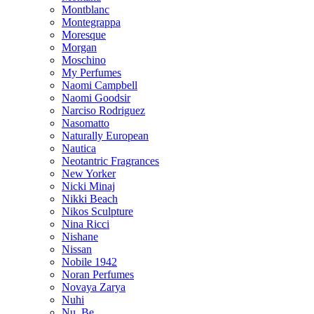
Montblanc
Montegrappa
Moresque
Morgan
Moschino
My Perfumes
Naomi Campbell
Naomi Goodsir
Narciso Rodriguez
Nasomatto
Naturally European
Nautica
Neotantric Fragrances
New Yorker
Nicki Minaj
Nikki Beach
Nikos Sculpture
Nina Ricci
Nishane
Nissan
Nobile 1942
Noran Perfumes
Novaya Zarya
Nuhi
Nu_Be