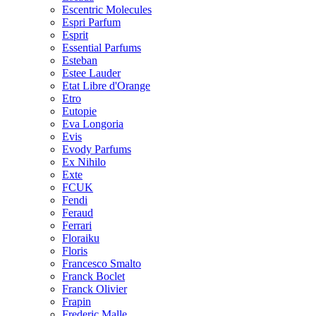
Escentric Molecules
Espri Parfum
Esprit
Essential Parfums
Esteban
Estee Lauder
Etat Libre d'Orange
Etro
Eutopie
Eva Longoria
Evis
Evody Parfums
Ex Nihilo
Exte
FCUK
Fendi
Feraud
Ferrari
Floraiku
Floris
Francesco Smalto
Franck Boclet
Franck Olivier
Frapin
Frederic Malle