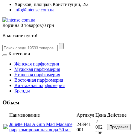
Харьков, площадь Конституции, 2/2
info@intense.com.ua
Корзина
0 товар(ов)
0 грн
В корзине пусто!
Категории
Женская парфюмерия
Мужская парфюмерия
Нишевая парфюмерия
Восточная парфюмерия
Винтажная парфюмерия
Бренды
Объем
Наименование
Артикул
Цена
Действие
2
Juliette Has A Gun Mad Madame
248941-
002
Предзаказ
парфюмированная вода 50 мл
001
грн