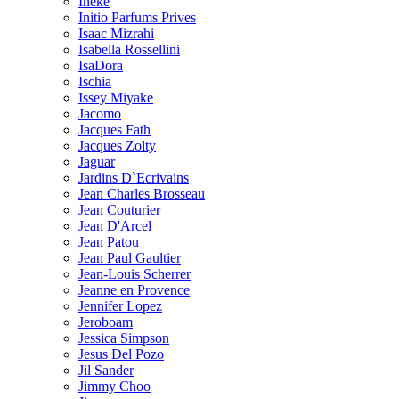
Ineke
Initio Parfums Prives
Isaac Mizrahi
Isabella Rossellini
IsaDora
Ischia
Issey Miyake
Jacomo
Jacques Fath
Jacques Zolty
Jaguar
Jardins D`Ecrivains
Jean Charles Brosseau
Jean Couturier
Jean D'Arcel
Jean Patou
Jean Paul Gaultier
Jean-Louis Scherrer
Jeanne en Provence
Jennifer Lopez
Jeroboam
Jessica Simpson
Jesus Del Pozo
Jil Sander
Jimmy Choo