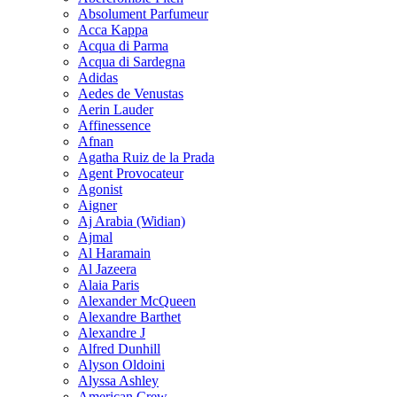
Absolument Parfumeur
Acca Kappa
Acqua di Parma
Acqua di Sardegna
Adidas
Aedes de Venustas
Aerin Lauder
Affinessence
Afnan
Agatha Ruiz de la Prada
Agent Provocateur
Agonist
Aigner
Aj Arabia (Widian)
Ajmal
Al Haramain
Al Jazeera
Alaia Paris
Alexander McQueen
Alexandre Barthet
Alexandre J
Alfred Dunhill
Alyson Oldoini
Alyssa Ashley
American Crew