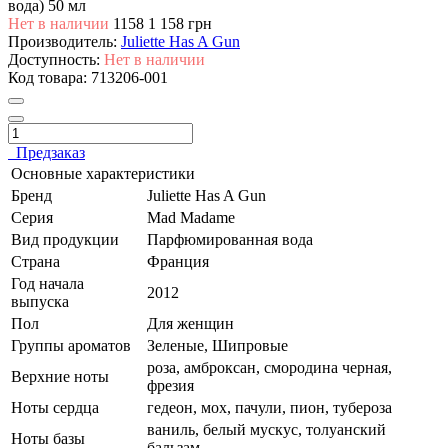
вода) 50 мл
Нет в наличии
1158
1 158 грн
Производитель:
Juliette Has A Gun
Доступность:
Нет в наличии
Код товара:
713206-001
Предзаказ
Основные характеристики
Бренд
Juliette Has A Gun
Серия
Mad Madame
Вид продукции
Парфюмированная вода
Страна
Франция
Год начала
2012
выпуска
Пол
Для женщин
Группы ароматов
Зеленые, Шипровые
роза, амброксан, смородина черная,
Верхние ноты
фрезия
Ноты сердца
гедеон, мох, пачули, пион, тубероза
ваниль, белый мускус, толуанский
Ноты базы
бальзам