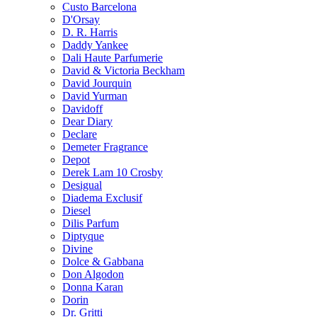
Custo Barcelona
D'Orsay
D. R. Harris
Daddy Yankee
Dali Haute Parfumerie
David & Victoria Beckham
David Jourquin
David Yurman
Davidoff
Dear Diary
Declare
Demeter Fragrance
Depot
Derek Lam 10 Crosby
Desigual
Diadema Exclusif
Diesel
Dilis Parfum
Diptyque
Divine
Dolce & Gabbana
Don Algodon
Donna Karan
Dorin
Dr. Gritti