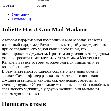
Объем
50 мл
Описание
Отзывы (0)
Juliette Has A Gun Mad Madame
Автором парфюмерной композиции Mad Madame является
известный парфюмер Романо Ричи, который утверждает, что
при ее создании, его музой была не кто иной, как
шекспировская Джульетта. При этом он уточняет, что девушка
уже повзрослела и мечтает отомстить семьям Монтекки и
Капулетти за все то горе, которое они причинили ей и ее
возлюбленному.
В результате маэстро удалось создать очень авантюрный
аромат. Сам парфюмер рассказывает, что в его понимании
Джульетта выглядит как дерзкая, ломающая стереотипы
смелая девушка. Обычно такие женщины способны влюбить в
себя любого мужчину, а у других женщин они вызывают
только чувство зависти.
Написать отзыв