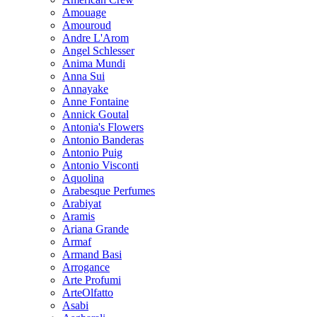
Amouage
Amouroud
Andre L'Arom
Angel Schlesser
Anima Mundi
Anna Sui
Annayake
Anne Fontaine
Annick Goutal
Antonia's Flowers
Antonio Banderas
Antonio Puig
Antonio Visconti
Aquolina
Arabesque Perfumes
Arabiyat
Aramis
Ariana Grande
Armaf
Armand Basi
Arrogance
Arte Profumi
ArteOlfatto
Asabi