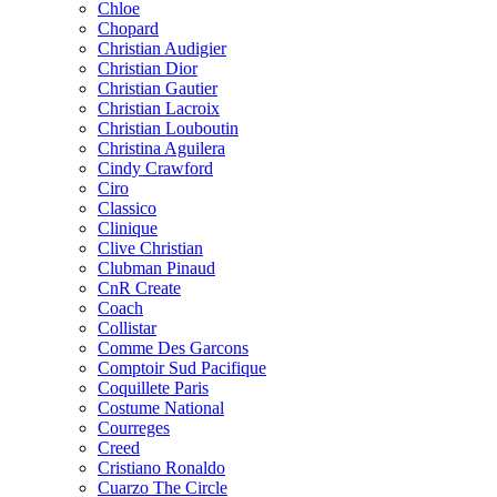
Chloe
Chopard
Christian Audigier
Christian Dior
Christian Gautier
Christian Lacroix
Christian Louboutin
Christina Aguilera
Cindy Crawford
Ciro
Classico
Clinique
Clive Christian
Clubman Pinaud
CnR Create
Coach
Collistar
Comme Des Garcons
Comptoir Sud Pacifique
Coquillete Paris
Costume National
Courreges
Creed
Cristiano Ronaldo
Cuarzo The Circle