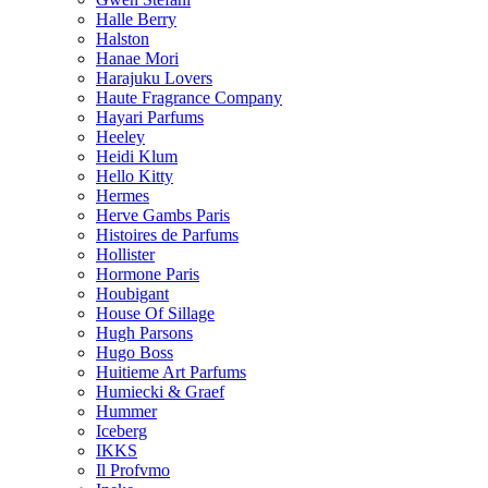
Halle Berry
Halston
Hanae Mori
Harajuku Lovers
Haute Fragrance Company
Hayari Parfums
Heeley
Heidi Klum
Hello Kitty
Hermes
Herve Gambs Paris
Histoires de Parfums
Hollister
Hormone Paris
Houbigant
House Of Sillage
Hugh Parsons
Hugo Boss
Huitieme Art Parfums
Humiecki & Graef
Hummer
Iceberg
IKKS
Il Profvmo