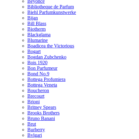
Beyonce
Bibliotheque de Parfum
Biehl Parfumkunstwerke
Bijan
Bill Blass
Biotherm
Blackglama
Blumarine
Boadicea the Victorious
Bogart
Bogdan Zubchenko
Bois 1920
Bon Parfumeur
Bond No.9
Bottega Profumiera
Bottega Veneta
Boucheron
Brecourt
Brioni
Britney Spears
Brooks Brothers
Bruno Banani
Brut
Burberry
Bvlgari