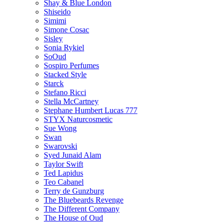
Shay & Blue London
Shiseido
Simimi
Simone Cosac
Sisley
Sonia Rykiel
SoOud
Sospiro Perfumes
Stacked Style
Starck
Stefano Ricci
Stella McCartney
Stephane Humbert Lucas 777
STYX Naturсosmetic
Sue Wong
Swan
Swarovski
Syed Junaid Alam
Taylor Swift
Ted Lapidus
Teo Cabanel
Terry de Gunzburg
The Bluebeards Revenge
The Different Company
The House of Oud