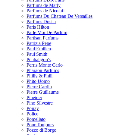
Parfums de Marly
Parfums de Nicolai
Parfums Du Chateau De Versailles
Parfums Dusita
Paris Hilton
Parle Moi De Parfum
Partisan Parfums
Patrizia Pepe
Paul Emilien
Paul Smith
Penhaligon's
Perris Monte Carlo
Pharaon Parfums
Philly & Phill
Phito Uomo
Pierre Cardin
Pierre Guillaume
Pineider
Pino Silvestre
Poiray
Police
Pomellato
Pour Toujours
Pozzo di Borgo