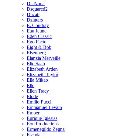
Dr. Nona
Dsquared2
Ducati
Dzintars
E. Coudray
Eau Jeune
Eden Classic
Ego Facto
Eight & Bob
Eisenberg
Elanzia Merveille
Elie Saab
Elizabeth Arden
Elizabeth Taylor
Ella Mikao
Elle
Ellen Tracy
Elode
Emilio Pucci
Emmanuel Levain
Emper
Enrique Iglesias
Eon Productions
Ermenegildo Zegna
Escada