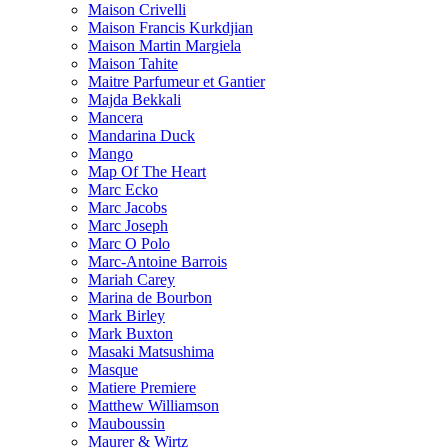
Maison Crivelli
Maison Francis Kurkdjian
Maison Martin Margiela
Maison Tahite
Maitre Parfumeur et Gantier
Majda Bekkali
Mancera
Mandarina Duck
Mango
Map Of The Heart
Marc Ecko
Marc Jacobs
Marc Joseph
Marc O Polo
Marc-Antoine Barrois
Mariah Carey
Marina de Bourbon
Mark Birley
Mark Buxton
Masaki Matsushima
Masque
Matiere Premiere
Matthew Williamson
Mauboussin
Maurer & Wirtz