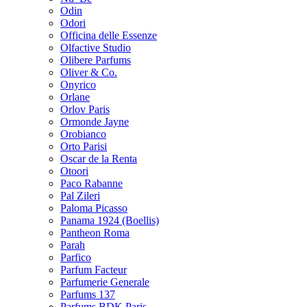
Odin
Odori
Officina delle Essenze
Olfactive Studio
Olibere Parfums
Oliver & Co.
Onyrico
Orlane
Orlov Paris
Ormonde Jayne
Orobianco
Orto Parisi
Oscar de la Renta
Otoori
Paco Rabanne
Pal Zileri
Paloma Picasso
Panama 1924 (Boellis)
Pantheon Roma
Parah
Parfico
Parfum Facteur
Parfumerie Generale
Parfums 137
Parfums BDK Paris