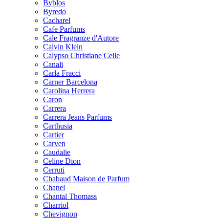
Byblos
Byredo
Cacharel
Cafe Parfums
Cale Fragranze d'Autore
Calvin Klein
Calypso Christiane Celle
Canali
Carla Fracci
Carner Barcelona
Carolina Herrera
Caron
Carrera
Carrera Jeans Parfums
Carthusia
Cartier
Carven
Caudalie
Celine Dion
Cerruti
Chabaud Maison de Parfum
Chanel
Chantal Thomass
Charriol
Chevignon