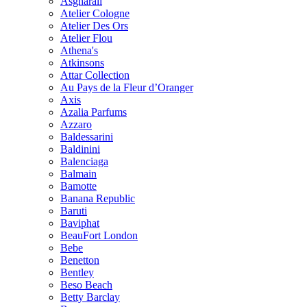
Asgharali
Atelier Cologne
Atelier Des Ors
Atelier Flou
Athena's
Atkinsons
Attar Collection
Au Pays de la Fleur d’Oranger
Axis
Azalia Parfums
Azzaro
Baldessarini
Baldinini
Balenciaga
Balmain
Bamotte
Banana Republic
Baruti
Baviphat
BeauFort London
Bebe
Benetton
Bentley
Beso Beach
Betty Barclay