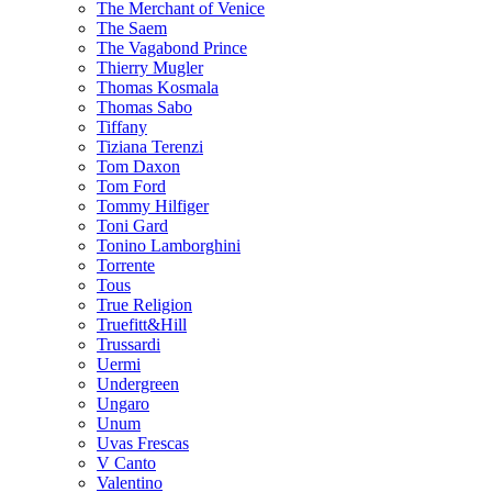
The Merchant of Venice
The Saem
The Vagabond Prince
Thierry Mugler
Thomas Kosmala
Thomas Sabo
Tiffany
Tiziana Terenzi
Tom Daxon
Tom Ford
Tommy Hilfiger
Toni Gard
Tonino Lamborghini
Torrente
Tous
True Religion
Truefitt&Hill
Trussardi
Uermi
Undergreen
Ungaro
Unum
Uvas Frescas
V Canto
Valentino