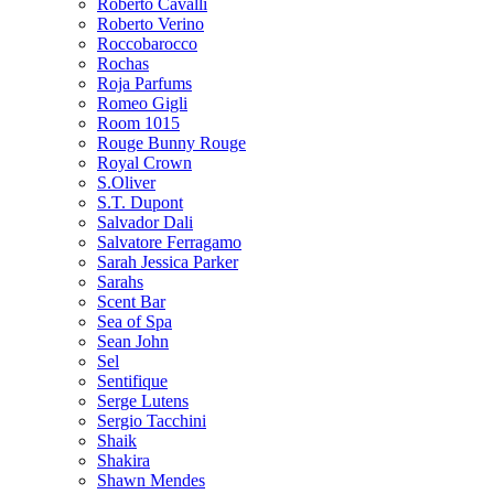
Roberto Cavalli
Roberto Verino
Roccobarocco
Rochas
Roja Parfums
Romeo Gigli
Room 1015
Rouge Bunny Rouge
Royal Crown
S.Oliver
S.T. Dupont
Salvador Dali
Salvatore Ferragamo
Sarah Jessica Parker
Sarahs
Scent Bar
Sea of Spa
Sean John
Sel
Sentifique
Serge Lutens
Sergio Tacchini
Shaik
Shakira
Shawn Mendes