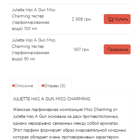
Angel Schlesser
Juliette Has A Gun Miss
Anima Mundi
Charming тестер
2 908
грн
Купить
(парфюмированная
вода) 100 мл
Anna Sui
Juliette Has A Gun Miss
Charming тестер
Annayake
907
грн
Предзаказ
(парфюмированная
вода) 50 мл
Anne Fontaine
Annick Goutal
Описание
Отзывы (0)
Antonia's Flowers
JULIETTE HAS A GUN MISS CHARMING
Antonio Banderas
Женская парфюмерная композиция Miss Charming от
Juliette Has A Gun основана на двух противоположных,
однако неразрывно связанных между собой ароматах.
Antonio Puig
Этот парфюм формирует образ очаровательной колдуньи,
которая обладает очень противоречивым характером.