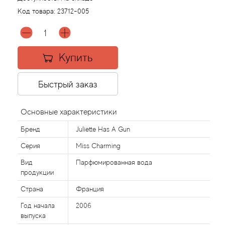
Код товара:
23712-005
Agonist
Aigner
Купить
Aj Arabia (Widian)
Быстрый заказ
Ajmal
Основные характеристики
Al Haramain
Бренд
Juliette Has A Gun
Серия
Miss Charming
Al Jazeera
Вид
Парфюмированная вода
продукции
Alaia Paris
Страна
Франция
Alexander McQueen
Год начала
2006
выпуска