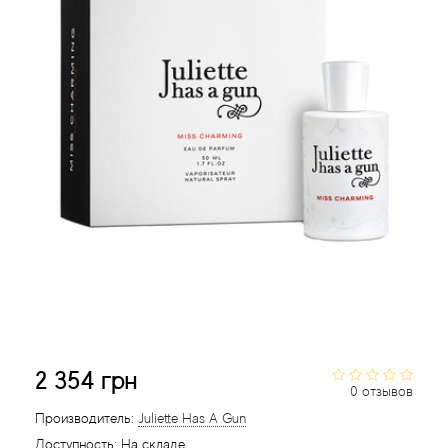
Acqua di Parma
Acqua di Sardegna
Adidas
Aedes de Venustas
Aerin Lauder
Affinessence
Afnan
2 354 грн
0 отзывов
Agatha Ruiz de la Prada
Производитель:
Juliette Has A Gun
Agent Provocateur
Доступность:
На складе