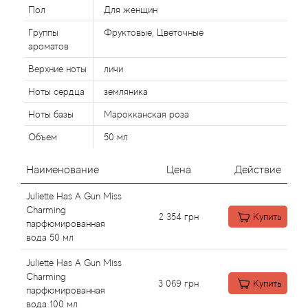
Alexandre Barthet
Пол
Для женщин
Группы
Фруктовые, Цветочные
Alexandre J
ароматов
Alfred Dunhill
Верхние ноты
личи
Ноты сердца
земляника
Alyson Oldoini
Ноты базы
Марокканская роза
Alyssa Ashley
Объем
50 мл
Наименование
Цена
Действие
American Crew
Juliette Has A Gun Miss
Amouage
Charming
2 354
грн
Купить
парфюмированная
вода 50 мл
Amouroud
Juliette Has A Gun Miss
Andre L'Arom
Charming
3 069
грн
Купить
парфюмированная
вода 100 мл