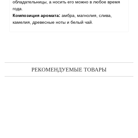
обладательницы, а носить его можно в любое время
года.
Композиция аромата:
амбра, магнолия, слива,
камелия, древесные ноты и белый чай.
РЕКОМЕНДУЕМЫЕ ТОВАРЫ
Keiko Mecheri Tarifa тестер (парфюмированная вода) 75 мл
674 грн
Предзаказ