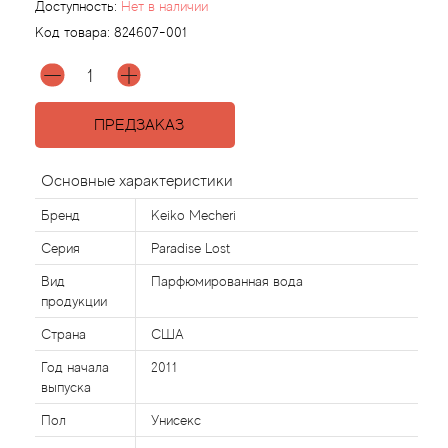
Доступность:
Нет в наличии
Код товара:
824607-001
Acqua di Parma
Acqua di Sardegna
ПРЕДЗАКАЗ
Adidas
Основные характеристики
Aedes de Venustas
Бренд
Keiko Mecheri
Aerin Lauder
Серия
Paradise Lost
Вид
Парфюмированная вода
Affinessence
продукции
Страна
США
Afnan
Год начала
2011
выпуска
Agatha Ruiz de la Prada
Пол
Унисекс
Agent Provocateur