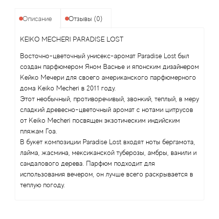
Alexandre Barthet
Описание
Отзывы (0)
Alexandre J
KEIKO MECHERI PARADISE LOST
Alfred Dunhill
Восточно-цветочный унисекс-аромат Paradise Lost был
создан парфюмером Яном Васнье и японским дизайнером
Alyson Oldoini
Кейко Мечери для своего американского парфюмерного
дома Keiko Mecheri в 2011 году.
Alyssa Ashley
Этот необычный, противоречивый, звонкий, теплый, в меру
сладкий древесно-цветочный аромат с нотами цитрусов
от Keiko Mecheri посвящен экзотическим индийским
American Crew
пляжам Гоа.
В букет композиции Paradise Lost входят ноты бергамота,
Amouage
лайма, жасмина, мексиканской туберозы, амбры, ванили и
сандалового дерева. Парфюм подходит для
Amouroud
использования вечером, он лучше всего раскрывается в
теплую погоду.
Andre L'Arom