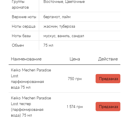
Группы
Восточные, Цветочные
ароматов
Agonist
Верхние ноты
бергамот, лайм
Ноты сердца
жасмин, тубероза
Aigner
Ноты базы
мускус, ваниль, сандал
Aj Arabia (Widian)
Объем
75 мл
Ajmal
Наименование
Цена
Действие
Keiko Mecheri Paradise
Al Haramain
Lost
750
грн
Предзаказ
парфюмированная
Al Jazeera
вода 75 мл
Keiko Mecheri Paradise
Alaia Paris
Lost тестер
1 574
грн
Предзаказ
(парфюмированая
Alexander McQueen
вода) 75 мл