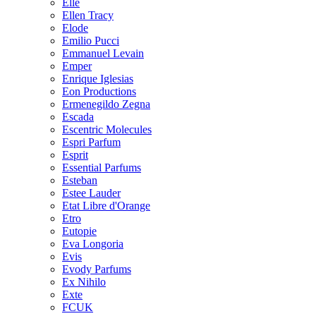
Elle
Ellen Tracy
Elode
Emilio Pucci
Emmanuel Levain
Emper
Enrique Iglesias
Eon Productions
Ermenegildo Zegna
Escada
Escentric Molecules
Espri Parfum
Esprit
Essential Parfums
Esteban
Estee Lauder
Etat Libre d'Orange
Etro
Eutopie
Eva Longoria
Evis
Evody Parfums
Ex Nihilo
Exte
FCUK