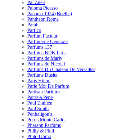
Pal Zileri
Paloma Picasso
Panama 1924 (Boellis)
Pantheon Roma
Parah
Parfico
Parfum Facteur
Parfumerie Generale
Parfums 137
Parfums BDK Paris
Parfums de Marly
Parfums de Nicolai
Parfums Du Chateau De Versailles
Parfums Dusita
Paris Hilton
Parle Moi De Parfum
Partisan Parfums
Patrizia Pepe
Paul Emilien
Paul Smith
Penhaligon's
Perris Monte Carlo
Pharaon Parfums
Philly & Phill
Phito Uomo