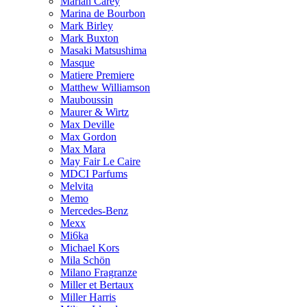
Mariah Carey
Marina de Bourbon
Mark Birley
Mark Buxton
Masaki Matsushima
Masque
Matiere Premiere
Matthew Williamson
Mauboussin
Maurer & Wirtz
Max Deville
Max Gordon
Max Mara
May Fair Le Caire
MDCI Parfums
Melvita
Memo
Mercedes-Benz
Mexx
Mi6ka
Michael Kors
Mila Schön
Milano Fragranze
Miller et Bertaux
Miller Harris