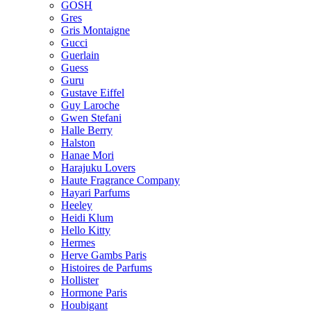
GOSH
Gres
Gris Montaigne
Gucci
Guerlain
Guess
Guru
Gustave Eiffel
Guy Laroche
Gwen Stefani
Halle Berry
Halston
Hanae Mori
Harajuku Lovers
Haute Fragrance Company
Hayari Parfums
Heeley
Heidi Klum
Hello Kitty
Hermes
Herve Gambs Paris
Histoires de Parfums
Hollister
Hormone Paris
Houbigant