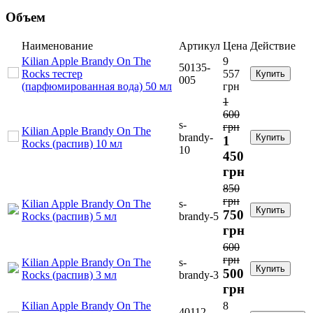
Объем
Наименование
Артикул
Цена
Действие
Kilian Apple Brandy On The
9
50135-
Rocks тестер
557
Купить
005
(парфюмированная вода) 50 мл
грн
1
600
s-
грн
Kilian Apple Brandy On The
brandy-
Купить
1
Rocks (распив) 10 мл
10
450
грн
850
грн
Kilian Apple Brandy On The
s-
Купить
750
Rocks (распив) 5 мл
brandy-5
грн
600
грн
Kilian Apple Brandy On The
s-
Купить
500
Rocks (распив) 3 мл
brandy-3
грн
Kilian Apple Brandy On The
8
40112-