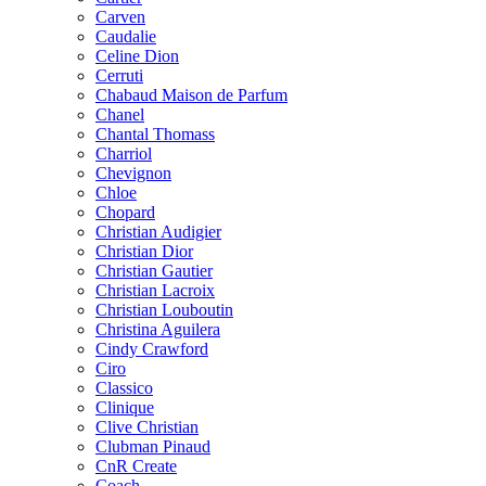
Carven
Caudalie
Celine Dion
Cerruti
Chabaud Maison de Parfum
Chanel
Chantal Thomass
Charriol
Chevignon
Chloe
Chopard
Christian Audigier
Christian Dior
Christian Gautier
Christian Lacroix
Christian Louboutin
Christina Aguilera
Cindy Crawford
Ciro
Classico
Clinique
Clive Christian
Clubman Pinaud
CnR Create
Coach