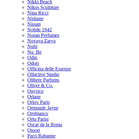
Nikki Beach
Nikos Sculpture
Nina Ricci
Nishane
Nissan
Nobile 1942
Noran Perfumes
Novaya Zarya
Nuhi
Nu_Be
Odin
Odori
Officina delle Essenze
Olfactive Studio
Olibere Parfums
Oliver & Co.
Onyrico
Orlane
Orlov Paris
Ormonde Jayne
Orobianco
Orto Parisi
Oscar de la Renta
Otoori
Paco Rabanne