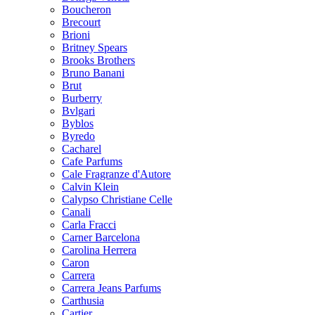
Boucheron
Brecourt
Brioni
Britney Spears
Brooks Brothers
Bruno Banani
Brut
Burberry
Bvlgari
Byblos
Byredo
Cacharel
Cafe Parfums
Cale Fragranze d'Autore
Calvin Klein
Calypso Christiane Celle
Canali
Carla Fracci
Carner Barcelona
Carolina Herrera
Caron
Carrera
Carrera Jeans Parfums
Carthusia
Cartier