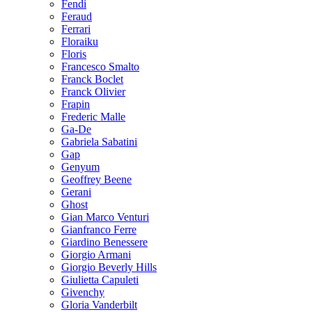
Fendi
Feraud
Ferrari
Floraiku
Floris
Francesco Smalto
Franck Boclet
Franck Olivier
Frapin
Frederic Malle
Ga-De
Gabriela Sabatini
Gap
Genyum
Geoffrey Beene
Gerani
Ghost
Gian Marco Venturi
Gianfranco Ferre
Giardino Benessere
Giorgio Armani
Giorgio Beverly Hills
Giulietta Capuleti
Givenchy
Gloria Vanderbilt