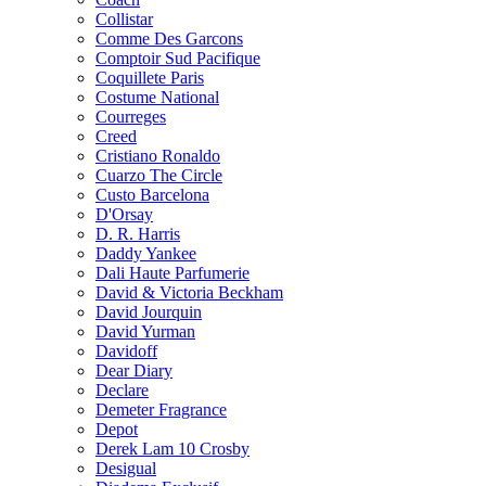
Collistar
Comme Des Garcons
Comptoir Sud Pacifique
Coquillete Paris
Costume National
Courreges
Creed
Cristiano Ronaldo
Cuarzo The Circle
Custo Barcelona
D'Orsay
D. R. Harris
Daddy Yankee
Dali Haute Parfumerie
David & Victoria Beckham
David Jourquin
David Yurman
Davidoff
Dear Diary
Declare
Demeter Fragrance
Depot
Derek Lam 10 Crosby
Desigual