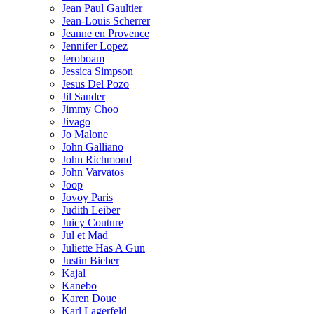
Jean Paul Gaultier
Jean-Louis Scherrer
Jeanne en Provence
Jennifer Lopez
Jeroboam
Jessica Simpson
Jesus Del Pozo
Jil Sander
Jimmy Choo
Jivago
Jo Malone
John Galliano
John Richmond
John Varvatos
Joop
Jovoy Paris
Judith Leiber
Juicy Couture
Jul et Mad
Juliette Has A Gun
Justin Bieber
Kajal
Kanebo
Karen Doue
Karl Lagerfeld