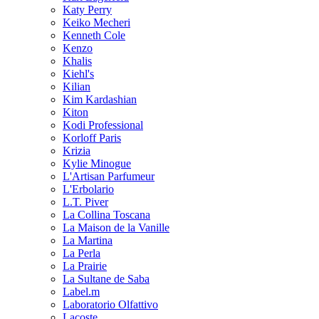
Katy Perry
Keiko Mecheri
Kenneth Cole
Kenzo
Khalis
Kiehl's
Kilian
Kim Kardashian
Kiton
Kodi Professional
Korloff Paris
Krizia
Kylie Minogue
L'Artisan Parfumeur
L'Erbolario
L.T. Piver
La Collina Toscana
La Maison de la Vanille
La Martina
La Perla
La Prairie
La Sultane de Saba
Label.m
Laboratorio Olfattivo
Lacoste