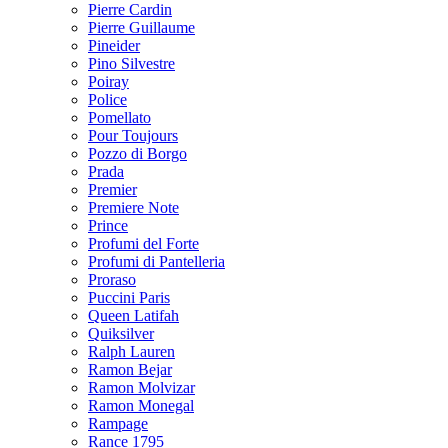
Pierre Cardin
Pierre Guillaume
Pineider
Pino Silvestre
Poiray
Police
Pomellato
Pour Toujours
Pozzo di Borgo
Prada
Premier
Premiere Note
Prince
Profumi del Forte
Profumi di Pantelleria
Proraso
Puccini Paris
Queen Latifah
Quiksilver
Ralph Lauren
Ramon Bejar
Ramon Molvizar
Ramon Monegal
Rampage
Rance 1795