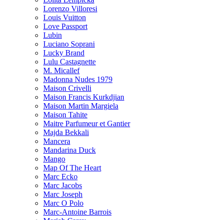
Lorenzo Villoresi
Louis Vuitton
Love Passport
Lubin
Luciano Soprani
Lucky Brand
Lulu Castagnette
M. Micallef
Madonna Nudes 1979
Maison Crivelli
Maison Francis Kurkdjian
Maison Martin Margiela
Maison Tahite
Maitre Parfumeur et Gantier
Majda Bekkali
Mancera
Mandarina Duck
Mango
Map Of The Heart
Marc Ecko
Marc Jacobs
Marc Joseph
Marc O Polo
Marc-Antoine Barrois