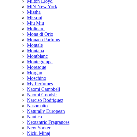
Milton Lloyd
MiN New York
Missha
Missoni
Miu Miu
Molinard
Mona di Orio
Monaco Parfums
Montale
Montana
Montblanc
Montegrappa
Moresque
Morgan
Moschino
My Perfumes
Naomi Campbell
Naomi Goodsir
Narciso Rodriguez
Nasomatto
Naturally European
Nautica
Neotantric Fragrances
New Yorker
Nicki Minaj