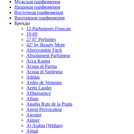
Мужская парфюмерия
Нишевая парфюмерия
Восточная парфюмерия
Винтажная парфюмерия
Бренды
12 Parfumeurs Francais
19-69
27 87 Perfumes
42° by Beauty More
Abercrombie Fitch
Absolument Parfumeur
Acca Kappa
Acqua di Parma
Acqua di Sardegna
Adidas
Aedes de Venustas
Aerin Lauder
Affinessence
Afnan
Agatha Ruiz de la Prada
Agent Provocateur
Agonist
Aigner
Aj Arabia (Widian)
Ajmal