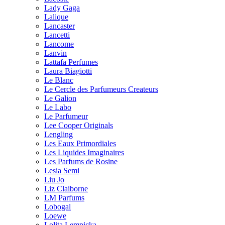
Lady Gaga
Lalique
Lancaster
Lancetti
Lancome
Lanvin
Lattafa Perfumes
Laura Biagiotti
Le Blanc
Le Cercle des Parfumeurs Createurs
Le Galion
Le Labo
Le Parfumeur
Lee Cooper Originals
Lengling
Les Eaux Primordiales
Les Liquides Imaginaires
Les Parfums de Rosine
Lesia Semi
Liu Jo
Liz Claiborne
LM Parfums
Lobogal
Loewe
Lolita Lempicka