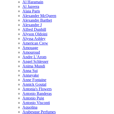
Al Haramain
Al Jazeera
Alaia Paris
Alexander McQueen
Alexandre Barthet
Alexandre J
Alfred Dunhill
Alyson Oldoini
Alyssa Ashley
American Crew
Amouage
Amouroud
Andre L'Arom
Angel Schlesser
Anima Mundi
Anna Sui
Annayake
Anne Fontaine
Annick Goutal
Antonia's Flowers
Antonio Banderas
Antonio Puig
Antonio Visconti
Aquolina
Arabesque Perfumes