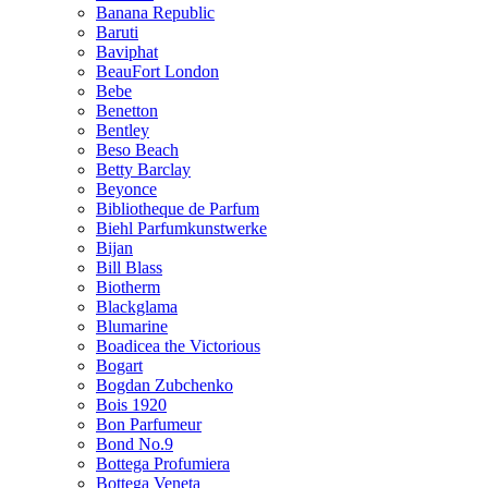
Banana Republic
Baruti
Baviphat
BeauFort London
Bebe
Benetton
Bentley
Beso Beach
Betty Barclay
Beyonce
Bibliotheque de Parfum
Biehl Parfumkunstwerke
Bijan
Bill Blass
Biotherm
Blackglama
Blumarine
Boadicea the Victorious
Bogart
Bogdan Zubchenko
Bois 1920
Bon Parfumeur
Bond No.9
Bottega Profumiera
Bottega Veneta