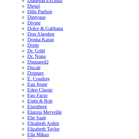
Diadema Exclusif
Diesel
Dilis Parfum
Diptyque
Divine
Dolce & Gabbana
Don Algodon
Donna Karan
Dorin
Dr. Gritti
Dr. Nona
Dsquared2
Ducati
Dzintars
E. Coudray
Eau Jeune
Eden Classic
Ego Facto
Eight & Bob
Eisenberg
Elanzia Merveille
Elie Saab
Elizabeth Arden
Elizabeth Taylor
Ella Mikao