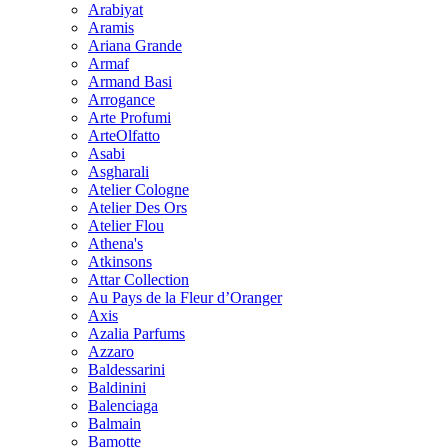
Arabiyat
Aramis
Ariana Grande
Armaf
Armand Basi
Arrogance
Arte Profumi
ArteOlfatto
Asabi
Asgharali
Atelier Cologne
Atelier Des Ors
Atelier Flou
Athena's
Atkinsons
Attar Collection
Au Pays de la Fleur d’Oranger
Axis
Azalia Parfums
Azzaro
Baldessarini
Baldinini
Balenciaga
Balmain
Bamotte