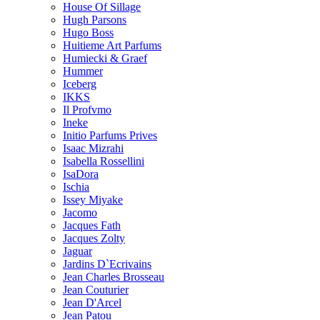
House Of Sillage
Hugh Parsons
Hugo Boss
Huitieme Art Parfums
Humiecki & Graef
Hummer
Iceberg
IKKS
Il Profvmo
Ineke
Initio Parfums Prives
Isaac Mizrahi
Isabella Rossellini
IsaDora
Ischia
Issey Miyake
Jacomo
Jacques Fath
Jacques Zolty
Jaguar
Jardins D`Ecrivains
Jean Charles Brosseau
Jean Couturier
Jean D'Arcel
Jean Patou