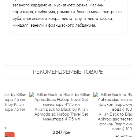
Antonio Visconti
зеленого кардамона, мускатного ореха, малины,
кориандра, олибанума, ромашки, белого меда, экстракта
Aquolina
дуба, виргинского кедра, листа пачули, листа табака,
миндаля, ванили и французского лабданума.
Arabesque Perfumes
Arabiyat
Aramis
РЕКОМЕНДУЕМЫЕ ТОВАРЫ
Ariana Grande
Armaf
y Kilian
Armand Basi
 7.5 мл
Kilian Back to Black by Kilian
Aphrodisiac Набор Travel Set
Kilian Back to Black by Kili
миниатюра 4*7.5 мл
Aphrodisiac тестер (запас
Arrogance
флакон (парфюмированн
вода)) 100 мл
3 247 грн