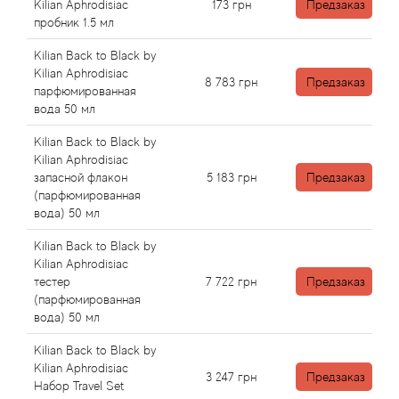
Alexandre Barthet
Kilian Aphrodisiac
173
грн
Предзаказ
пробник 1.5 мл
Alexandre J
Kilian Back to Black by
Kilian Aphrodisiac
8 783
грн
Предзаказ
Alfred Dunhill
парфюмированная
вода 50 мл
Alyson Oldoini
Kilian Back to Black by
Kilian Aphrodisiac
Alyssa Ashley
запасной флакон
5 183
грн
Предзаказ
(парфюмированная
вода) 50 мл
American Crew
Kilian Back to Black by
Kilian Aphrodisiac
Amouage
тестер
7 722
грн
Предзаказ
(парфюмированная
Amouroud
вода) 50 мл
Kilian Back to Black by
Andre L'Arom
Kilian Aphrodisiac
3 247
грн
Предзаказ
Набор Travel Set