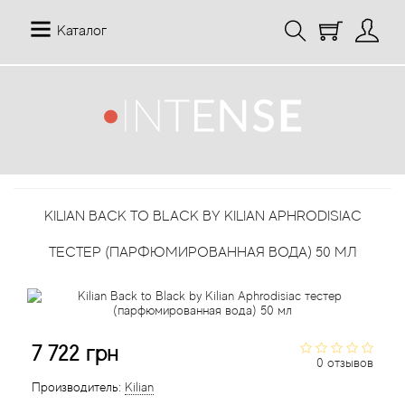
Каталог
12 Parfumeurs Francais
О нас
Мой аккаунт
19-69
Отзывы
История заказов
KILIAN BACK TO BLACK BY KILIAN APHRODISIAC
27 87 Perfumes
Доставка
Рассылка новостей
ТЕСТЕР (ПАРФЮМИРОВАННАЯ ВОДА) 50 МЛ
42° by Beauty More
Условия
Abercrombie Fitch
Aкции
7 722 грн
Absolument Parfumeur
Контакты
0 отзывов
Производитель:
Kilian
Acca Kappa
Статьи