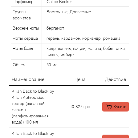
Парфюмер
Calice Becker
Группы
Восточные, Древесные
Agonist
ароматов
Верхние ноты
бергамот
Aigner
Ноты сердца
герань, кардамон, кориандр, ромашка
Aj Arabia (Widian)
Ноты базы
кедр, ваниль, пачули, малина, бобы Тонка,
вишня, имбирь
Ajmal
Объем
50 мл
Al Haramain
Наименование
Цена
Действие
Al Jazeera
Kilian Back to Black by
Kilian Aphrodisiac
тестер (запасной
Alaia Paris
10 827
грн
Купить
флакон
(парфюмированная
Alexander McQueen
вода)) 100 мл
Kilian Back to Black by