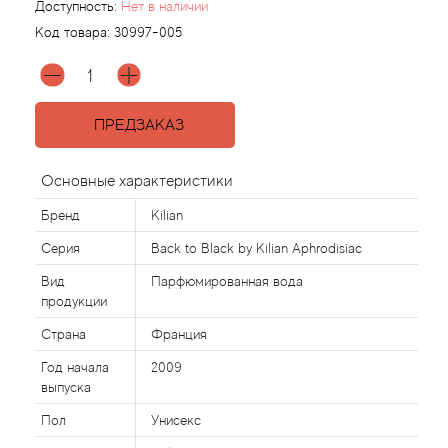
Доступность:
Нет в наличии
Код товара:
30997-005
Acqua di Parma
Acqua di Sardegna
ПРЕДЗАКАЗ
Adidas
Основные характеристики
Aedes de Venustas
Бренд
Kilian
Aerin Lauder
Серия
Back to Black by Kilian Aphrodisiac
Вид
Парфюмированная вода
Affinessence
продукции
Страна
Франция
Afnan
Год начала
2009
выпуска
Agatha Ruiz de la Prada
Пол
Унисекс
Agent Provocateur