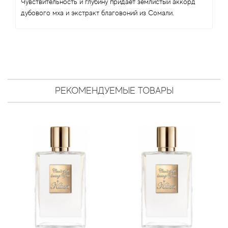
Antonio Visconti
Чувствительность и глубину придает землистый аккорд
дубового мха и экстракт благовоний из Сомали.
Aquolina
Arabesque Perfumes
Arabiyat
РЕКОМЕНДУЕМЫЕ ТОВАРЫ
Aramis
Ariana Grande
Armaf
Armand Basi
Arrogance