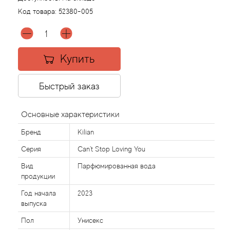
Код товара:
52380-005
Agonist
Aigner
Купить
Aj Arabia (Widian)
Быстрый заказ
Ajmal
Основные характеристики
Al Haramain
Бренд
Kilian
Серия
Can't Stop Loving You
Al Jazeera
Вид
Парфюмированная вода
продукции
Alaia Paris
Год начала
2023
Alexander McQueen
выпуска
Пол
Унисекс