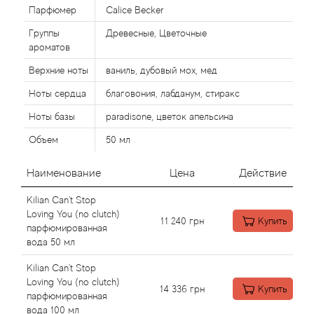
Alexandre Barthet
Парфюмер
Calice Becker
Группы
Древесные, Цветочные
Alexandre J
ароматов
Alfred Dunhill
Верхние ноты
ваниль, дубовый мох, мед
Ноты сердца
благовония, лабданум, стиракс
Alyson Oldoini
Ноты базы
paradisone, цветок апельсина
Alyssa Ashley
Объем
50 мл
Наименование
Цена
Действие
American Crew
Kilian Can't Stop
Amouage
Loving You (no clutch)
11 240
грн
Купить
парфюмированная
вода 50 мл
Amouroud
Kilian Can't Stop
Andre L'Arom
Loving You (no clutch)
14 336
грн
Купить
парфюмированная
вода 100 мл