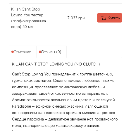
Angel Schlesser
Kilian Can't Stop
Anima Mundi
Loving You тестер
7 033
грн
Купить
(парфюмированная
вода) 50 мл
Anna Sui
Annayake
Описание
Отзывы (0)
Anne Fontaine
KILIAN CAN'T STOP LOVING YOU (NO CLUTCH)
Annick Goutal
Can't Stop Loving You принадлежит к группе цветочных,
гурманских ароматов. Словно нежное любовное письмо,
композиция прославляет романтическую любовь и
Antonia's Flowers
завораживает своей откровенностью из первых нот.
Аромат открывается апельсиновым цветом и молекулой
Antonio Banderas
Paradisone – эфирной смесью жасмина, являющейся
воплощением «ангеловского аромата миллиона цветов».
Antonio Puig
Сердце парфюма – деликатное звучание нот прованского
меда, подчеркивающее мадагаскарскую ваниль.