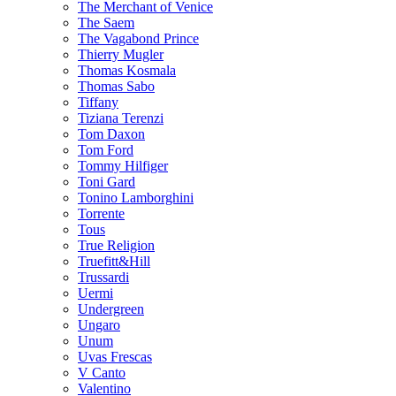
The Merchant of Venice
The Saem
The Vagabond Prince
Thierry Mugler
Thomas Kosmala
Thomas Sabo
Tiffany
Tiziana Terenzi
Tom Daxon
Tom Ford
Tommy Hilfiger
Toni Gard
Tonino Lamborghini
Torrente
Tous
True Religion
Truefitt&Hill
Trussardi
Uermi
Undergreen
Ungaro
Unum
Uvas Frescas
V Canto
Valentino