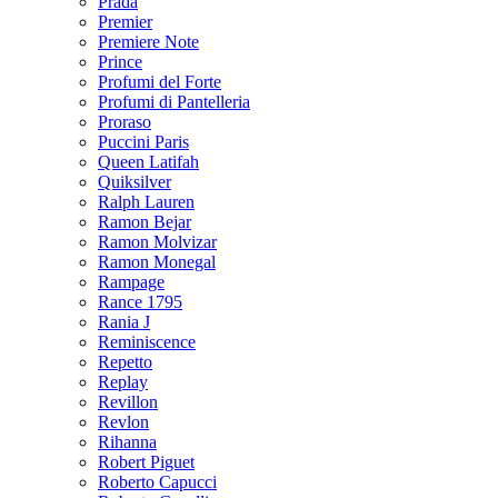
Prada
Premier
Premiere Note
Prince
Profumi del Forte
Profumi di Pantelleria
Proraso
Puccini Paris
Queen Latifah
Quiksilver
Ralph Lauren
Ramon Bejar
Ramon Molvizar
Ramon Monegal
Rampage
Rance 1795
Rania J
Reminiscence
Repetto
Replay
Revillon
Revlon
Rihanna
Robert Piguet
Roberto Capucci