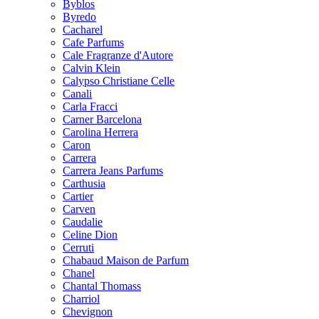
Byblos
Byredo
Cacharel
Cafe Parfums
Cale Fragranze d'Autore
Calvin Klein
Calypso Christiane Celle
Canali
Carla Fracci
Carner Barcelona
Carolina Herrera
Caron
Carrera
Carrera Jeans Parfums
Carthusia
Cartier
Carven
Caudalie
Celine Dion
Cerruti
Chabaud Maison de Parfum
Chanel
Chantal Thomass
Charriol
Chevignon