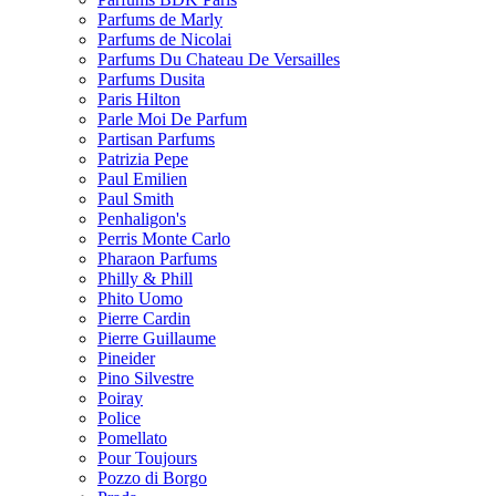
Parfums de Marly
Parfums de Nicolai
Parfums Du Chateau De Versailles
Parfums Dusita
Paris Hilton
Parle Moi De Parfum
Partisan Parfums
Patrizia Pepe
Paul Emilien
Paul Smith
Penhaligon's
Perris Monte Carlo
Pharaon Parfums
Philly & Phill
Phito Uomo
Pierre Cardin
Pierre Guillaume
Pineider
Pino Silvestre
Poiray
Police
Pomellato
Pour Toujours
Pozzo di Borgo