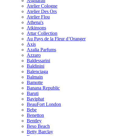
Asgharali
Atelier Cologne
Atelier Des Ors
Atelier Flou
Athena's
Atkinsons
Attar Collection
Au Pays de la Fleur d’Oranger
Axis
Azalia Parfums
Azzaro
Baldessarini
Baldinini
Balenciaga
Balmain
Bamotte
Banana Republic
Baruti
Baviphat
BeauFort London
Bebe
Benetton
Bentley
Beso Beach
Betty Barclay