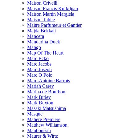
Maison Crivelli
Maison Francis Kurkdjian
Maison Martin Margiela
Maison Tahite
Maitre Parfumeur et Gantier
Majda Bekkali
Mancera
Mandarina Duck
Mango
Map Of The Heart
Marc Ecko
Marc Jacobs
Marc Joseph
Marc O Polo
Marc-Antoine Barrois
Mariah Carey
Marina de Bourbon
Mark Birley
Mark Buxton
Masaki Matsushima
Masque
Matiere Premiere
Matthew Williamson
Mauboussin
Maurer & Wirtz