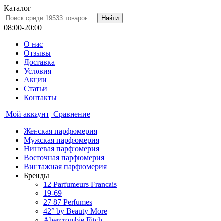
Каталог
08:00-20:00
О нас
Отзывы
Доставка
Условия
Aкции
Статьи
Контакты
Мой аккаунт
Сравнение
Женская парфюмерия
Мужская парфюмерия
Нишевая парфюмерия
Восточная парфюмерия
Винтажная парфюмерия
Бренды
12 Parfumeurs Francais
19-69
27 87 Perfumes
42° by Beauty More
Abercrombie Fitch