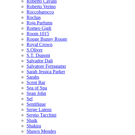
Roberto Cavalli
Roberto Verino
Roccobarocco
Rochas
Roja Parfums
Romeo Gigli
Room 1015
Rouge Bunny Rouge
Royal Crown
S.Oliver
S.T. Dupont
Salvador Dali
Salvatore Ferragamo
Sarah Jessica Parker
Sarahs
Scent Bar
Sea of Spa
Sean John
Sel
Sentifique
Serge Lutens
Sergio Tacchini
Shaik
Shakira
Shawn Mendes