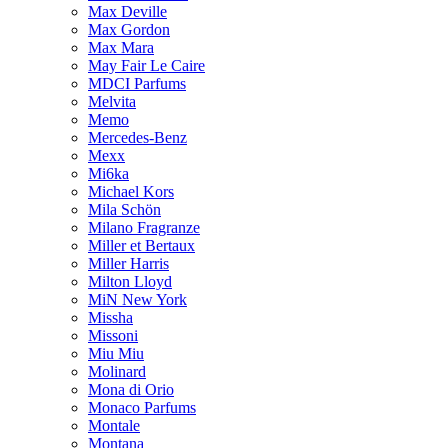
Max Deville
Max Gordon
Max Mara
May Fair Le Caire
MDCI Parfums
Melvita
Memo
Mercedes-Benz
Mexx
Mi6ka
Michael Kors
Mila Schön
Milano Fragranze
Miller et Bertaux
Miller Harris
Milton Lloyd
MiN New York
Missha
Missoni
Miu Miu
Molinard
Mona di Orio
Monaco Parfums
Montale
Montana