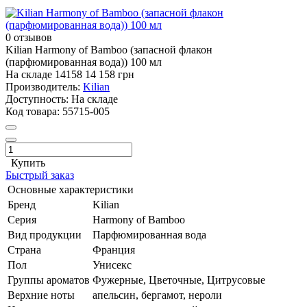
0 отзывов
Kilian Harmony of Bamboo (запасной флакон
(парфюмированная вода)) 100 мл
На складе
14158
14 158 грн
Производитель:
Kilian
Доступность:
На складе
Код товара:
55715-005
Купить
Быстрый заказ
Основные характеристики
Бренд
Kilian
Серия
Harmony of Bamboo
Вид продукции
Парфюмированная вода
Страна
Франция
Пол
Унисекс
Группы ароматов
Фужерные, Цветочные, Цитрусовые
Верхние ноты
апельсин, бергамот, нероли