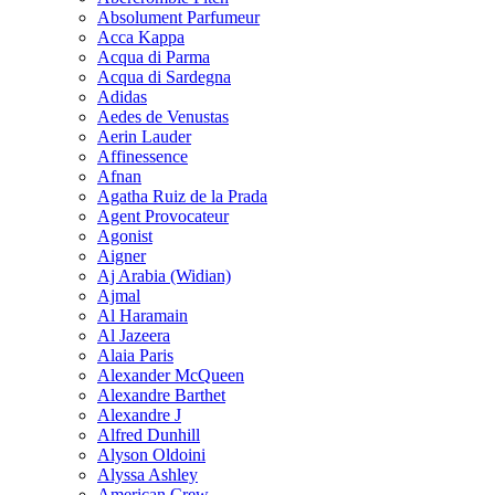
Absolument Parfumeur
Acca Kappa
Acqua di Parma
Acqua di Sardegna
Adidas
Aedes de Venustas
Aerin Lauder
Affinessence
Afnan
Agatha Ruiz de la Prada
Agent Provocateur
Agonist
Aigner
Aj Arabia (Widian)
Ajmal
Al Haramain
Al Jazeera
Alaia Paris
Alexander McQueen
Alexandre Barthet
Alexandre J
Alfred Dunhill
Alyson Oldoini
Alyssa Ashley
American Crew