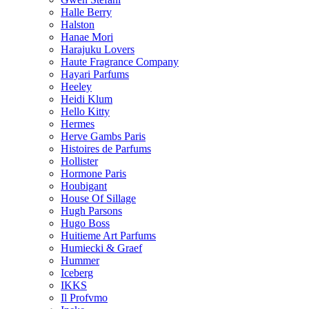
Halle Berry
Halston
Hanae Mori
Harajuku Lovers
Haute Fragrance Company
Hayari Parfums
Heeley
Heidi Klum
Hello Kitty
Hermes
Herve Gambs Paris
Histoires de Parfums
Hollister
Hormone Paris
Houbigant
House Of Sillage
Hugh Parsons
Hugo Boss
Huitieme Art Parfums
Humiecki & Graef
Hummer
Iceberg
IKKS
Il Profvmo