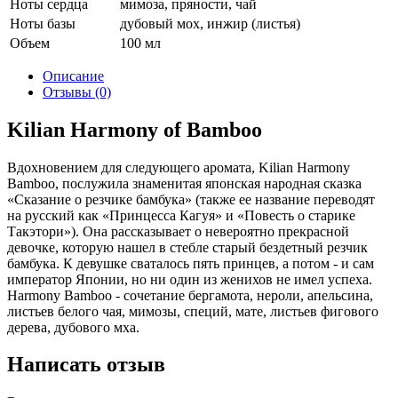
Ноты сердца
мимоза, пряности, чай
Ноты базы
дубовый мох, инжир (листья)
Объем
100 мл
Описание
Отзывы (0)
Kilian Harmony of Bamboo
Вдохновением для следующего аромата, Kilian Harmony
Bamboo, послужила знаменитая японская народная сказка
«Сказание о резчике бамбука» (также ее название переводят
на русский как «Принцесса Кагуя» и «Повесть о старике
Такэтори»). Она рассказывает о невероятно прекрасной
девочке, которую нашел в стебле старый бездетный резчик
бамбука. К девушке сваталось пять принцев, а потом - и сам
император Японии, но ни один из женихов не имел успеха.
Harmony Bamboo - сочетание бергамота, нероли, апельсина,
листьев белого чая, мимозы, специй, мате, листьев фигового
дерева, дубового мха.
Написать отзыв