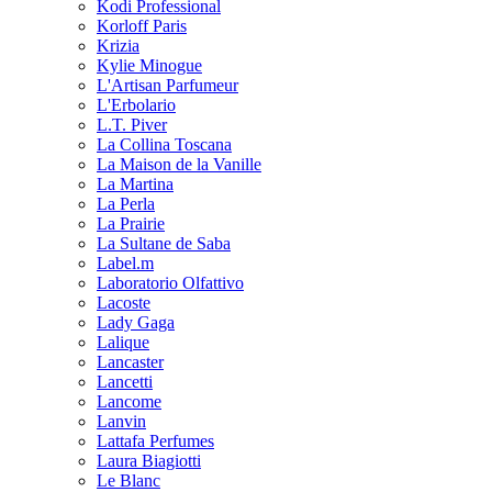
Kodi Professional
Korloff Paris
Krizia
Kylie Minogue
L'Artisan Parfumeur
L'Erbolario
L.T. Piver
La Collina Toscana
La Maison de la Vanille
La Martina
La Perla
La Prairie
La Sultane de Saba
Label.m
Laboratorio Olfattivo
Lacoste
Lady Gaga
Lalique
Lancaster
Lancetti
Lancome
Lanvin
Lattafa Perfumes
Laura Biagiotti
Le Blanc