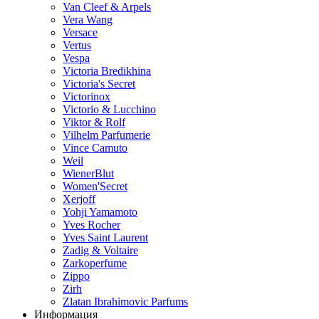
Van Cleef & Arpels
Vera Wang
Versace
Vertus
Vespa
Victoria Bredikhina
Victoria's Secret
Victorinox
Victorio & Lucchino
Viktor & Rolf
Vilhelm Parfumerie
Vince Camuto
Weil
WienerBlut
Women'Secret
Xerjoff
Yohji Yamamoto
Yves Rocher
Yves Saint Laurent
Zadig & Voltaire
Zarkoperfume
Zippo
Zirh
Zlatan Ibrahimovic Parfums
Информация