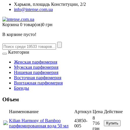
Харьков, площадь Конституции, 2/2
info@intense.com.ua
Корзина
0 товар(ов)
0 грн
В корзине пусто!
Категории
Женская парфюмерия
Мужская парфюмерия
Нишевая парфюмерия
Восточная парфюмерия
Винтажная парфюмерия
Бренды
Объем
Наименование
Артикул
Цена
Действие
8
Kilian Harmony of Bamboo
43850-
716
Купить
парфюмированная вода 50 мл
005
грн