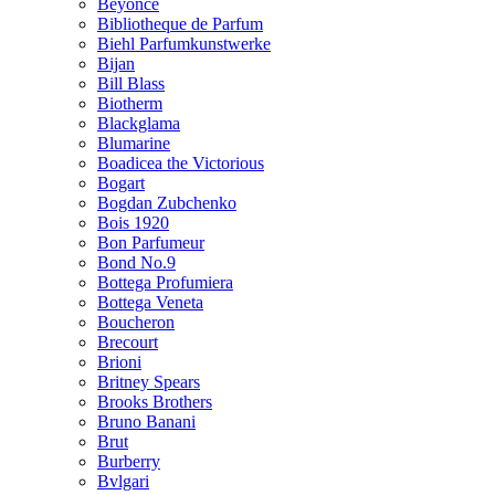
Beyonce
Bibliotheque de Parfum
Biehl Parfumkunstwerke
Bijan
Bill Blass
Biotherm
Blackglama
Blumarine
Boadicea the Victorious
Bogart
Bogdan Zubchenko
Bois 1920
Bon Parfumeur
Bond No.9
Bottega Profumiera
Bottega Veneta
Boucheron
Brecourt
Brioni
Britney Spears
Brooks Brothers
Bruno Banani
Brut
Burberry
Bvlgari