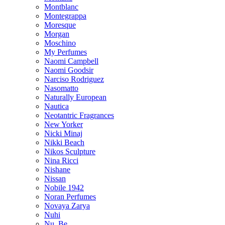
Montblanc
Montegrappa
Moresque
Morgan
Moschino
My Perfumes
Naomi Campbell
Naomi Goodsir
Narciso Rodriguez
Nasomatto
Naturally European
Nautica
Neotantric Fragrances
New Yorker
Nicki Minaj
Nikki Beach
Nikos Sculpture
Nina Ricci
Nishane
Nissan
Nobile 1942
Noran Perfumes
Novaya Zarya
Nuhi
Nu_Be