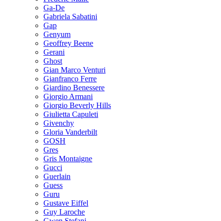
Ga-De
Gabriela Sabatini
Gap
Genyum
Geoffrey Beene
Gerani
Ghost
Gian Marco Venturi
Gianfranco Ferre
Giardino Benessere
Giorgio Armani
Giorgio Beverly Hills
Giulietta Capuleti
Givenchy
Gloria Vanderbilt
GOSH
Gres
Gris Montaigne
Gucci
Guerlain
Guess
Guru
Gustave Eiffel
Guy Laroche
Gwen Stefani