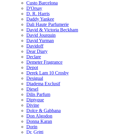
Custo Barcelona
D'Orsay
D. R. Harris
Daddy Yankee
Dali Haute Parfumerie
David & Victoria Beckham
David Jourquin
David Yurman
Davidoff
Dear Diary
Declare
Demeter Fragrance
Depot
Derek Lam 10 Crosby
Desigual
Diadema Exclusif
Diesel
Dilis Parfum
Diptyque
Divine
Dolce & Gabbana
Don Algodon
Donna Karan
Dorin
Dr. Gritti