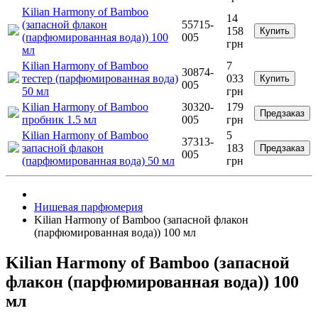
Kilian Harmony of Bamboo
14
(запасной флакон
55715-
158
Купить
(парфюмированная вода)) 100
005
грн
мл
Kilian Harmony of Bamboo
7
30874-
тестер (парфюмированная вода)
033
Купить
005
50 мл
грн
Kilian Harmony of Bamboo
30320-
179
Предзаказ
пробник 1.5 мл
005
грн
Kilian Harmony of Bamboo
5
37313-
запасной флакон
183
Предзаказ
005
(парфюмированная вода) 50 мл
грн
Нишевая парфюмерия
Kilian Harmony of Bamboo (запасной флакон
(парфюмированная вода)) 100 мл
Kilian Harmony of Bamboo (запасной
флакон (парфюмированная вода)) 100
мл