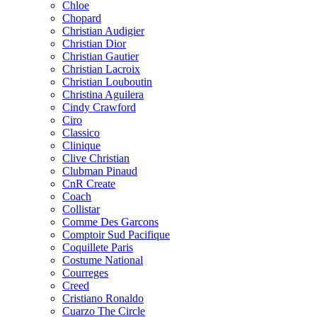
Chloe
Chopard
Christian Audigier
Christian Dior
Christian Gautier
Christian Lacroix
Christian Louboutin
Christina Aguilera
Cindy Crawford
Ciro
Classico
Clinique
Clive Christian
Clubman Pinaud
CnR Create
Coach
Collistar
Comme Des Garcons
Comptoir Sud Pacifique
Coquillete Paris
Costume National
Courreges
Creed
Cristiano Ronaldo
Cuarzo The Circle