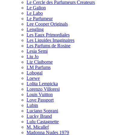
Le Cercle des Parfumeurs Createurs
Le Galion
Le Labo
Le Parfumeur
Lee Cooper Originals
Lengling
Les Eaux Primordiales
Les Liquides Imaginaires
Les Parfums de Rosine
Lesia Semi
Liu Jo
Liz Claiborne
LM Parfums
Lobogal
Loewe
Lolita Lempicka
Lorenzo Villoresi
Louis Vuitton
Love Passport
Lubin
Luciano Soprani
Lucky Brand
Lulu Castagnette
M. Micallef
Madonna Nudes 1979