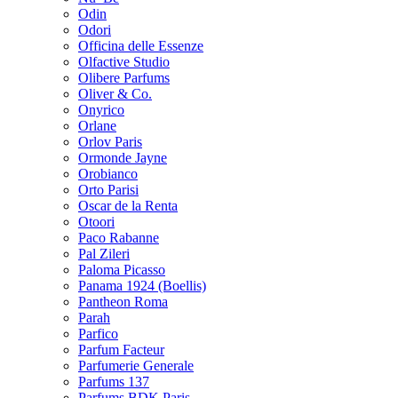
Odin
Odori
Officina delle Essenze
Olfactive Studio
Olibere Parfums
Oliver & Co.
Onyrico
Orlane
Orlov Paris
Ormonde Jayne
Orobianco
Orto Parisi
Oscar de la Renta
Otoori
Paco Rabanne
Pal Zileri
Paloma Picasso
Panama 1924 (Boellis)
Pantheon Roma
Parah
Parfico
Parfum Facteur
Parfumerie Generale
Parfums 137
Parfums BDK Paris