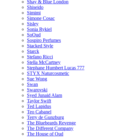
Shay & Blue London
Shiseido
Simimi
Simone Cosac
Sisley
Sonia Rykiel
SoOud
Sospiro Perfumes
Stacked Style
Starck
Stefano Ricci
Stella McCartney
Stephane Humbert Lucas 777
STYX Naturсosmetic
Sue Wong
Swan
Swarovski
Syed Junaid Alam
Taylor Swift
Ted Lapidus
Teo Cabanel
Terry de Gunzburg
The Bluebeards Revenge
The Different Company
The House of Oud