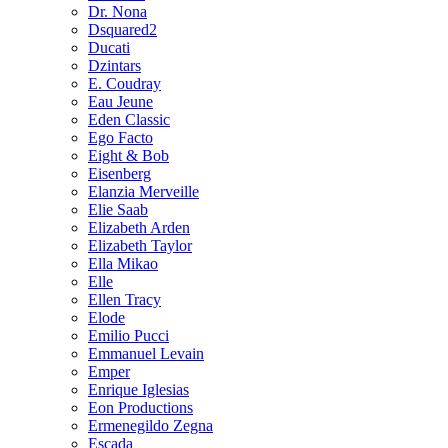
Dr. Nona
Dsquared2
Ducati
Dzintars
E. Coudray
Eau Jeune
Eden Classic
Ego Facto
Eight & Bob
Eisenberg
Elanzia Merveille
Elie Saab
Elizabeth Arden
Elizabeth Taylor
Ella Mikao
Elle
Ellen Tracy
Elode
Emilio Pucci
Emmanuel Levain
Emper
Enrique Iglesias
Eon Productions
Ermenegildo Zegna
Escada