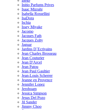
Ineke
Initio Parfums Prives
Isaac Mizrahi
Isabella Rossellini
IsaDora
Ischia
Issey Miyake
Jacomo
Jacques Fath
Jacques Zolty
Jaguar
Jardins D`Ecrivains
Jean Charles Brosseau
Jean Couturier
Jean D'Arcel
Jean Patou
Jean Paul Gaultier
Jean-Louis Scherrer
Jeanne en Provence
Jennifer Lopez
Jeroboam
Jessica Simpson
Jesus Del Pozo
Jil Sander
Jimmy Choo