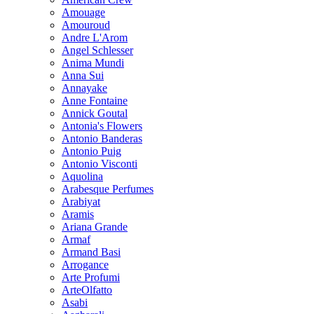
Amouage
Amouroud
Andre L'Arom
Angel Schlesser
Anima Mundi
Anna Sui
Annayake
Anne Fontaine
Annick Goutal
Antonia's Flowers
Antonio Banderas
Antonio Puig
Antonio Visconti
Aquolina
Arabesque Perfumes
Arabiyat
Aramis
Ariana Grande
Armaf
Armand Basi
Arrogance
Arte Profumi
ArteOlfatto
Asabi