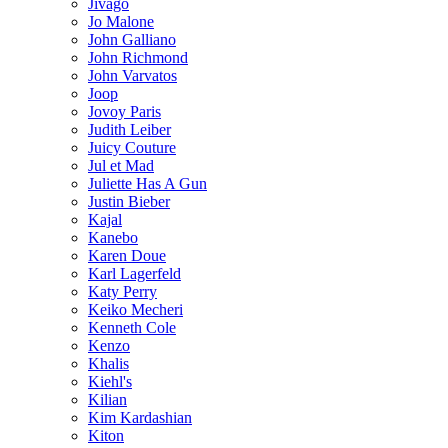
Jivago
Jo Malone
John Galliano
John Richmond
John Varvatos
Joop
Jovoy Paris
Judith Leiber
Juicy Couture
Jul et Mad
Juliette Has A Gun
Justin Bieber
Kajal
Kanebo
Karen Doue
Karl Lagerfeld
Katy Perry
Keiko Mecheri
Kenneth Cole
Kenzo
Khalis
Kiehl's
Kilian
Kim Kardashian
Kiton