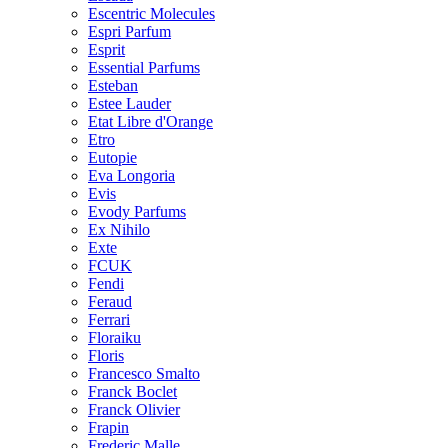
Escentric Molecules
Espri Parfum
Esprit
Essential Parfums
Esteban
Estee Lauder
Etat Libre d'Orange
Etro
Eutopie
Eva Longoria
Evis
Evody Parfums
Ex Nihilo
Exte
FCUK
Fendi
Feraud
Ferrari
Floraiku
Floris
Francesco Smalto
Franck Boclet
Franck Olivier
Frapin
Frederic Malle