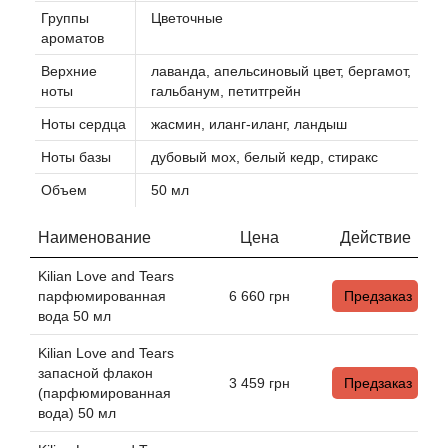
Группы
Цветочные
ароматов
Agonist
Верхние
лаванда, апельсиновый цвет, бергамот,
ноты
гальбанум, петитгрейн
Aigner
Ноты сердца
жасмин, иланг-иланг, ландыш
Aj Arabia (Widian)
Ноты базы
дубовый мох, белый кедр, стиракс
Объем
50 мл
Ajmal
Наименование
Цена
Действие
Al Haramain
Kilian Love and Tears
Al Jazeera
парфюмированная
6 660
грн
Предзаказ
вода 50 мл
Alaia Paris
Kilian Love and Tears
запасной флакон
3 459
грн
Предзаказ
(парфюмированная
Alexander McQueen
вода) 50 мл