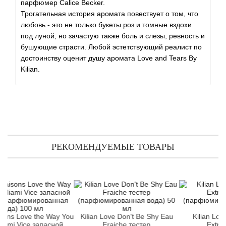
Angel Schlesser
парфюмер Calice Becker.
Трогательная история аромата повествует о том, что
любовь - это не только букеты роз и томные вздохи
Anima Mundi
под луной, но зачастую также боль и слезы, ревность и
бушующие страсти. Любой эстетствующий реалист по
Anna Sui
достоинству оценит душу аромата Love and Tears By
Kilian.
Annayake
Anne Fontaine
Annick Goutal
РЕКОМЕНДУЕМЫЕ ТОВАРЫ
Antonia's Flowers
Antonio Banderas
Antonio Puig
Love the Way You
Kilian Love Don't Be Shy Eau
Kilian Love Don't
ice запасной
Fraiche тестер
Extreme тес