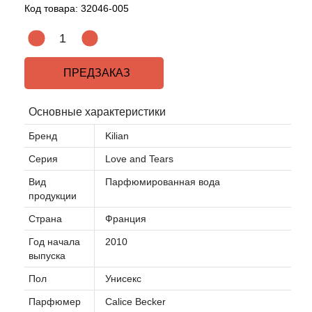
Код товара:
32046-005
Acqua di Parma
Acqua di Sardegna
ПРЕДЗАКАЗ
Adidas
Основные характеристики
Aedes de Venustas
Бренд
Kilian
Серия
Love and Tears
Aerin Lauder
Вид
Парфюмированная вода
продукции
Affinessence
Страна
Франция
Afnan
Год начала
2010
выпуска
Agatha Ruiz de la Prada
Пол
Унисекс
Парфюмер
Calice Becker
Agent Provocateur