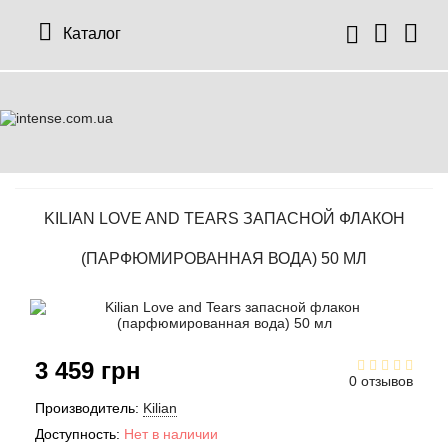
Каталог
12 Parfumeurs Francais
О нас
Мой аккаунт
19-69
Отзывы
История заказов
KILIAN LOVE AND TEARS ЗАПАСНОЙ ФЛАКОН
27 87 Perfumes
Доставка
Рассылка новостей
(ПАРФЮМИРОВАННАЯ ВОДА) 50 МЛ
42° by Beauty More
Условия
Abercrombie Fitch
Aкции
3 459 грн
0 отзывов
Absolument Parfumeur
Контакты
Производитель:
Kilian
Доступность:
Нет в наличии
Acca Kappa
Статьи