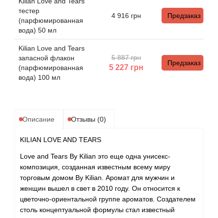
Alexandre Barthet
Kilian Love and Tears
тестер
4 916
грн
Предзаказ
(парфюмированная
Alexandre J
вода) 50 мл
Alfred Dunhill
Kilian Love and Tears
5 887 грн
запасной флакон
Предзаказ
5 227
грн
(парфюмированная
Alyson Oldoini
вода) 100 мл
Alyssa Ashley
Описание
Отзывы (0)
American Crew
KILIAN LOVE AND TEARS
Amouage
Love and Tears By Kilian это еще одна унисекс-
композиция, созданная известным всему миру
Amouroud
торговым домом By Kilian. Аромат для мужчин и
женщин вышел в свет в 2010 году. Он относится к
Andre L'Arom
цветочно-ориентальной группе ароматов. Создателем
столь концептуальной формулы стал известный