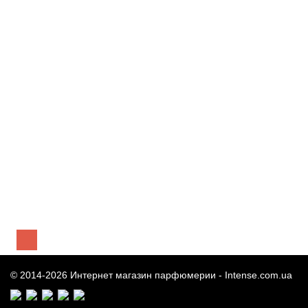
10 118 грн
КУПИТЬ
Быстрый
заказ
Kilian Rolling in Love парфюмированная вода 50 мл
11 240 грн
КУПИТЬ
Быстрый
заказ
© 2014-2026 Интернет магазин парфюмерии -
Intense.com.ua