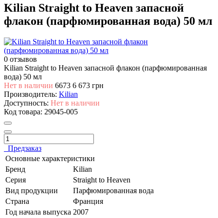
Kilian Straight to Heaven запасной
флакон (парфюмированная вода) 50 мл
0 отзывов
Kilian Straight to Heaven запасной флакон (парфюмированная
вода) 50 мл
Нет в наличии
6673
6 673 грн
Производитель:
Kilian
Доступность:
Нет в наличии
Код товара:
29045-005
Предзаказ
Основные характеристики
Бренд
Kilian
Серия
Straight to Heaven
Вид продукции
Парфюмированная вода
Страна
Франция
Год начала выпуска
2007