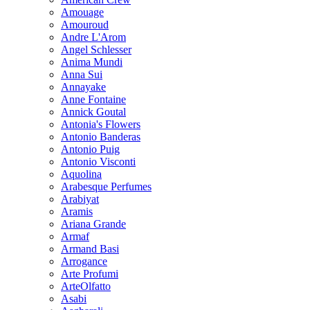
Amouage
Amouroud
Andre L'Arom
Angel Schlesser
Anima Mundi
Anna Sui
Annayake
Anne Fontaine
Annick Goutal
Antonia's Flowers
Antonio Banderas
Antonio Puig
Antonio Visconti
Aquolina
Arabesque Perfumes
Arabiyat
Aramis
Ariana Grande
Armaf
Armand Basi
Arrogance
Arte Profumi
ArteOlfatto
Asabi