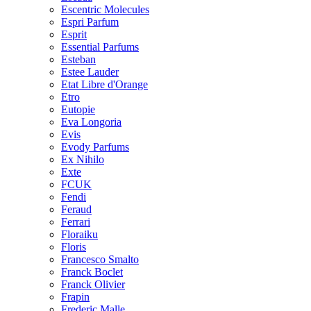
Escentric Molecules
Espri Parfum
Esprit
Essential Parfums
Esteban
Estee Lauder
Etat Libre d'Orange
Etro
Eutopie
Eva Longoria
Evis
Evody Parfums
Ex Nihilo
Exte
FCUK
Fendi
Feraud
Ferrari
Floraiku
Floris
Francesco Smalto
Franck Boclet
Franck Olivier
Frapin
Frederic Malle