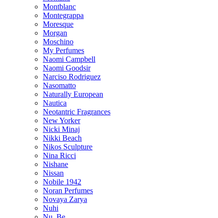
Montblanc
Montegrappa
Moresque
Morgan
Moschino
My Perfumes
Naomi Campbell
Naomi Goodsir
Narciso Rodriguez
Nasomatto
Naturally European
Nautica
Neotantric Fragrances
New Yorker
Nicki Minaj
Nikki Beach
Nikos Sculpture
Nina Ricci
Nishane
Nissan
Nobile 1942
Noran Perfumes
Novaya Zarya
Nuhi
Nu_Be