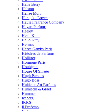
Halle Berry
Halston
Hanae Mori
Harajuku Lovers
Haute Fragrance Company
Hayari Parfums
Heeley
Heidi Klum
Hello Kitty
Hermes
Herve Gambs Paris
Histoires de Parfums
Hollister
Hormone Paris
Houbigant
House Of Sillage
Hugh Parsons
Hugo Boss
Huitieme Art Parfums
Humiecki & Graef
Hummer
Iceberg
IKKS
Il Profvmo