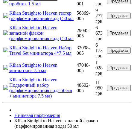
Предзаказ
пробник 1.5 мл
001
грн
9
Kilian Straight to Heaven тестер
56869-
277
Предзаказ
(парфюмированная вода) 50 мл
005
грн
Kilian Straight to Heaven
6
29045-
запасной флакон
673
Предзаказ
005
(парфюмированная вода) 50 мл
грн
6
Kilian Straight to Heaven Набор
32098-
173
Предзаказ
Travel Set миниатюра 4*7.5 мл
005
грн
1
Kilian Straight to Heaven
47048-
028
Предзаказ
миниатюра 7.5 мл
005
грн
Kilian Straight to Heaven
11
Подарочный набор
48602-
950
Предзаказ
(парфюмированная вода 50 мл
005
грн
+ миниатюра 7.5 мл)
Нишевая парфюмерия
Kilian Straight to Heaven запасной флакон
(парфюмированная вода) 50 мл