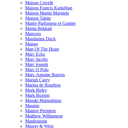
Maison Crivelli
Maison Francis Kurkdjian
Maison Martin Margiela
Maison Tahite
Maitre Parfumeur et Gantier
Majda Bekkali
Mancera
Mandarina Duck
Mango
Map Of The Heart
Marc Ecko
Marc Jacobs
Marc Joseph
Marc O Polo
Marc-Antoine Barrois
Mariah Carey
Marina de Bourbon
Mark Birley
Mark Buxton
Masaki Matsushima
Masque
Matiere Premiere
Matthew Williamson
Mauboussin
Maurer & Wirtz