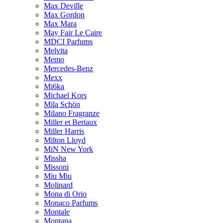
Max Deville
Max Gordon
Max Mara
May Fair Le Caire
MDCI Parfums
Melvita
Memo
Mercedes-Benz
Mexx
Mi6ka
Michael Kors
Mila Schön
Milano Fragranze
Miller et Bertaux
Miller Harris
Milton Lloyd
MiN New York
Missha
Missoni
Miu Miu
Molinard
Mona di Orio
Monaco Parfums
Montale
Montana