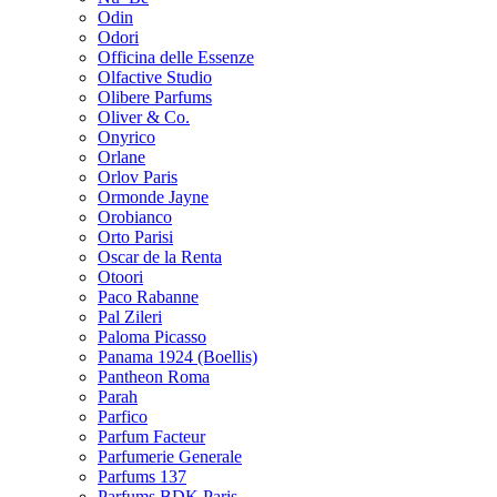
Odin
Odori
Officina delle Essenze
Olfactive Studio
Olibere Parfums
Oliver & Co.
Onyrico
Orlane
Orlov Paris
Ormonde Jayne
Orobianco
Orto Parisi
Oscar de la Renta
Otoori
Paco Rabanne
Pal Zileri
Paloma Picasso
Panama 1924 (Boellis)
Pantheon Roma
Parah
Parfico
Parfum Facteur
Parfumerie Generale
Parfums 137
Parfums BDK Paris