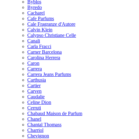
Byblos
Byredo
Cacharel
Cafe Parfums
Cale Fragranze d'Autore
Calvin Klein
Calypso Christiane Celle
Canali
Carla Fracci
Carner Barcelona
Carolina Herrera
Caron
Carrera
Carrera Jeans Parfums
Carthusia
Cartier
Carven
Caudalie
Celine Dion
Cerruti
Chabaud Maison de Parfum
Chanel
Chantal Thomass
Charriol
Chevignon