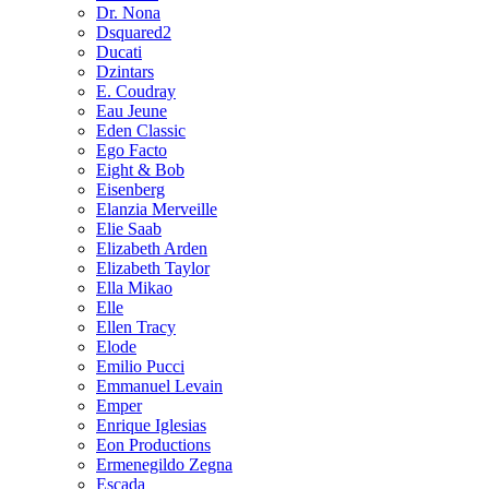
Dr. Nona
Dsquared2
Ducati
Dzintars
E. Coudray
Eau Jeune
Eden Classic
Ego Facto
Eight & Bob
Eisenberg
Elanzia Merveille
Elie Saab
Elizabeth Arden
Elizabeth Taylor
Ella Mikao
Elle
Ellen Tracy
Elode
Emilio Pucci
Emmanuel Levain
Emper
Enrique Iglesias
Eon Productions
Ermenegildo Zegna
Escada