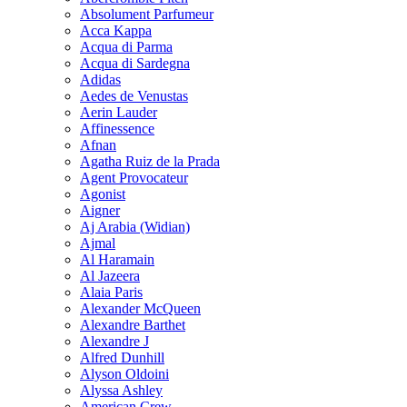
Absolument Parfumeur
Acca Kappa
Acqua di Parma
Acqua di Sardegna
Adidas
Aedes de Venustas
Aerin Lauder
Affinessence
Afnan
Agatha Ruiz de la Prada
Agent Provocateur
Agonist
Aigner
Aj Arabia (Widian)
Ajmal
Al Haramain
Al Jazeera
Alaia Paris
Alexander McQueen
Alexandre Barthet
Alexandre J
Alfred Dunhill
Alyson Oldoini
Alyssa Ashley
American Crew