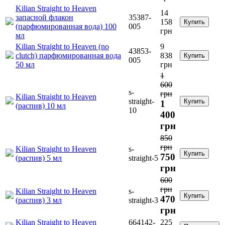
Kilian Straight to Heaven
14
запасной флакон
35387-
158
Купить
(парфюмированная вода) 100
005
грн
мл
Kilian Straight to Heaven (no
9
43853-
clutch) парфюмированная вода
838
Купить
005
50 мл
грн
1
600
s-
грн
Kilian Straight to Heaven
straight-
Купить
1
(распив) 10 мл
10
400
грн
850
грн
Kilian Straight to Heaven
s-
Купить
750
(распив) 5 мл
straight-5
грн
600
грн
Kilian Straight to Heaven
s-
Купить
470
(распив) 3 мл
straight-3
грн
Kilian Straight to Heaven
664142-
225