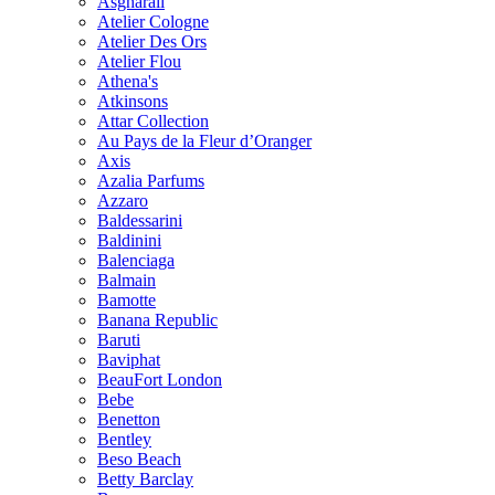
Asgharali
Atelier Cologne
Atelier Des Ors
Atelier Flou
Athena's
Atkinsons
Attar Collection
Au Pays de la Fleur d’Oranger
Axis
Azalia Parfums
Azzaro
Baldessarini
Baldinini
Balenciaga
Balmain
Bamotte
Banana Republic
Baruti
Baviphat
BeauFort London
Bebe
Benetton
Bentley
Beso Beach
Betty Barclay