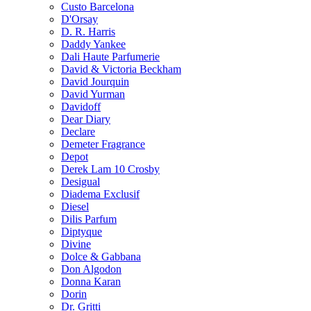
Custo Barcelona
D'Orsay
D. R. Harris
Daddy Yankee
Dali Haute Parfumerie
David & Victoria Beckham
David Jourquin
David Yurman
Davidoff
Dear Diary
Declare
Demeter Fragrance
Depot
Derek Lam 10 Crosby
Desigual
Diadema Exclusif
Diesel
Dilis Parfum
Diptyque
Divine
Dolce & Gabbana
Don Algodon
Donna Karan
Dorin
Dr. Gritti