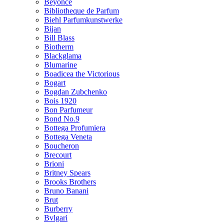
Beyonce
Bibliotheque de Parfum
Biehl Parfumkunstwerke
Bijan
Bill Blass
Biotherm
Blackglama
Blumarine
Boadicea the Victorious
Bogart
Bogdan Zubchenko
Bois 1920
Bon Parfumeur
Bond No.9
Bottega Profumiera
Bottega Veneta
Boucheron
Brecourt
Brioni
Britney Spears
Brooks Brothers
Bruno Banani
Brut
Burberry
Bvlgari