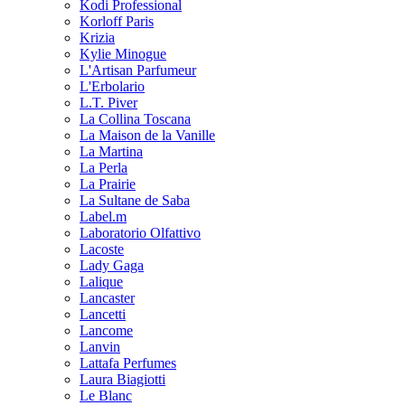
Kodi Professional
Korloff Paris
Krizia
Kylie Minogue
L'Artisan Parfumeur
L'Erbolario
L.T. Piver
La Collina Toscana
La Maison de la Vanille
La Martina
La Perla
La Prairie
La Sultane de Saba
Label.m
Laboratorio Olfattivo
Lacoste
Lady Gaga
Lalique
Lancaster
Lancetti
Lancome
Lanvin
Lattafa Perfumes
Laura Biagiotti
Le Blanc