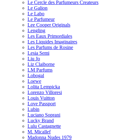
Le Cercle des Parfumeurs Createurs
Le Galion
Le Labo
Le Parfumeur
Lee Cooper Originals
Lengling
Les Eaux Primordiales
Les Liquides Imaginaires
Les Parfums de Rosine
Lesia Semi
Liu Jo
Liz Claiborne
LM Parfums
Lobogal
Loewe
Lolita Lempicka
Lorenzo Villoresi
Louis Vuitton
Love Passport
Lubin
Luciano Soprani
Lucky Brand
Lulu Castagnette
M. Micallef
Madonna Nudes 1979