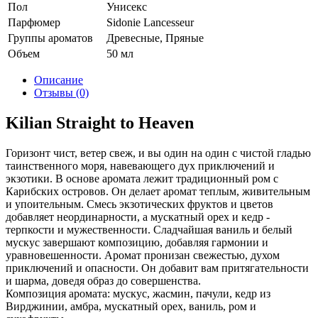
Пол
Унисекс
Парфюмер
Sidonie Lancesseur
Группы ароматов
Древесные, Пряные
Объем
50 мл
Описание
Отзывы (0)
Kilian Straight to Heaven
Горизонт чист, ветер свеж, и вы один на один с чистой гладью
таинственного моря, навевающего дух приключений и
экзотики. В основе аромата лежит традиционный ром с
Карибских островов. Он делает аромат теплым, живительным
и упоительным. Смесь экзотических фруктов и цветов
добавляет неординарности, а мускатный орех и кедр -
терпкости и мужественности. Сладчайшая ваниль и белый
мускус завершают композицию, добавляя гармонии и
уравновешенности. Аромат пронизан свежестью, духом
приключений и опасности. Он добавит вам притягательности
и шарма, доведя образ до совершенства.
Композиция аромата: мускус, жасмин, пачули, кедр из
Вирджинии, амбра, мускатный орех, ваниль, ром и