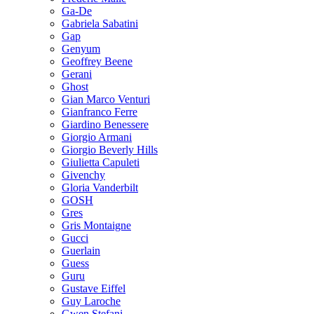
Ga-De
Gabriela Sabatini
Gap
Genyum
Geoffrey Beene
Gerani
Ghost
Gian Marco Venturi
Gianfranco Ferre
Giardino Benessere
Giorgio Armani
Giorgio Beverly Hills
Giulietta Capuleti
Givenchy
Gloria Vanderbilt
GOSH
Gres
Gris Montaigne
Gucci
Guerlain
Guess
Guru
Gustave Eiffel
Guy Laroche
Gwen Stefani