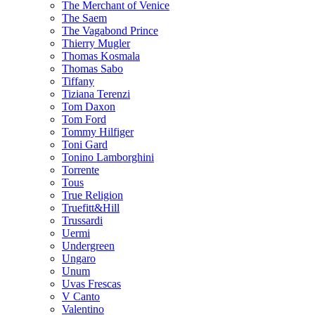
The Merchant of Venice
The Saem
The Vagabond Prince
Thierry Mugler
Thomas Kosmala
Thomas Sabo
Tiffany
Tiziana Terenzi
Tom Daxon
Tom Ford
Tommy Hilfiger
Toni Gard
Tonino Lamborghini
Torrente
Tous
True Religion
Truefitt&Hill
Trussardi
Uermi
Undergreen
Ungaro
Unum
Uvas Frescas
V Canto
Valentino