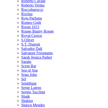
Roberto Cavalli
Roberto Verino
Roccobarocco
Rochas
Roja Parfums
Romeo Gigli
Room 1015
Rouge Bunny Rouge
Royal Crown
S.Oliver
S.T. Dupont
Salvador Dali
Salvatore Ferragamo
Sarah Jessica Parker
Sarahs
Scent Bar
Sea of Spa
Sean John
Sel
Sentifique
Serge Lutens
Sergio Tacchini
Shaik
Shakira
Shawn Mendes