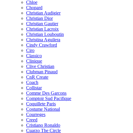
Chloe
Chopard
Christian Audigier
Christian Dior
Christian Gautier
Christian Lacroix
Christian Louboutin
Christina Aguilera
Cindy Crawford
Ciro
Classico
Clinique
Clive Christian
Clubman Pinaud
CnR Create
Coach
Collistar
Comme Des Garcons
Comptoir Sud Pacifique
Coquillete Paris
Costume National
Courreges
Creed
Cristiano Ronaldo
Cuarzo The Circle