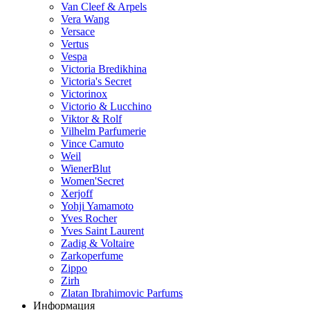
Van Cleef & Arpels
Vera Wang
Versace
Vertus
Vespa
Victoria Bredikhina
Victoria's Secret
Victorinox
Victorio & Lucchino
Viktor & Rolf
Vilhelm Parfumerie
Vince Camuto
Weil
WienerBlut
Women'Secret
Xerjoff
Yohji Yamamoto
Yves Rocher
Yves Saint Laurent
Zadig & Voltaire
Zarkoperfume
Zippo
Zirh
Zlatan Ibrahimovic Parfums
Информация