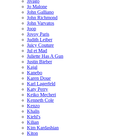
Jivago
Jo Malone
John Galliano
John Richmond
John Varvatos
Joop
Jovoy Paris
Judith Leiber
Juicy Couture
Jul et Mad
Juliette Has A Gun
Justin Bieber
Kajal
Kanebo
Karen Doue
Karl Lagerfeld
Katy Perry
Keiko Mecheri
Kenneth Cole
Kenzo
Khalis
Kiehl's
Kilian
Kim Kardashian
Kiton