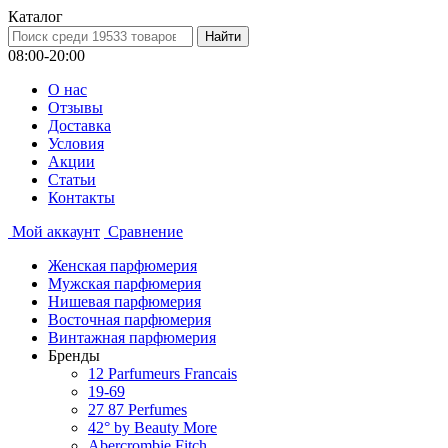
Каталог
08:00-20:00
О нас
Отзывы
Доставка
Условия
Aкции
Статьи
Контакты
Мой аккаунт
Сравнение
Женская парфюмерия
Мужская парфюмерия
Нишевая парфюмерия
Восточная парфюмерия
Винтажная парфюмерия
Бренды
12 Parfumeurs Francais
19-69
27 87 Perfumes
42° by Beauty More
Abercrombie Fitch