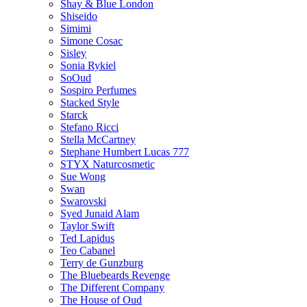
Shay & Blue London
Shiseido
Simimi
Simone Cosac
Sisley
Sonia Rykiel
SoOud
Sospiro Perfumes
Stacked Style
Starck
Stefano Ricci
Stella McCartney
Stephane Humbert Lucas 777
STYX Naturсosmetic
Sue Wong
Swan
Swarovski
Syed Junaid Alam
Taylor Swift
Ted Lapidus
Teo Cabanel
Terry de Gunzburg
The Bluebeards Revenge
The Different Company
The House of Oud