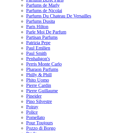
Parfums de Marly
Parfums de Nicolai
Parfums Du Chateau De Versailles
Parfums Dusita
Paris Hilton
Parle Moi De Parfum
Partisan Parfums
Patrizia Pepe
Paul Emilien
Paul Smith
Penhaligon's
Perris Monte Carlo
Pharaon Parfums
Philly & Phill
Phito Uomo
Pierre Cardin
Pierre Guillaume
Pineider
Pino Silvestre
Poiray
Police
Pomellato
Pour Toujours
Pozzo di Borgo