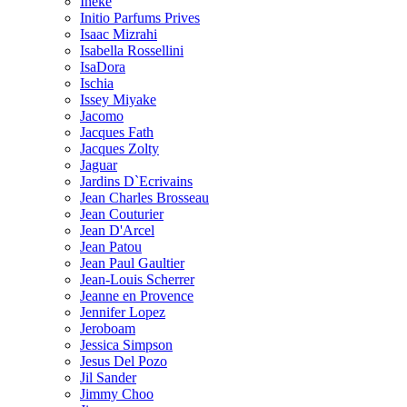
Ineke
Initio Parfums Prives
Isaac Mizrahi
Isabella Rossellini
IsaDora
Ischia
Issey Miyake
Jacomo
Jacques Fath
Jacques Zolty
Jaguar
Jardins D`Ecrivains
Jean Charles Brosseau
Jean Couturier
Jean D'Arcel
Jean Patou
Jean Paul Gaultier
Jean-Louis Scherrer
Jeanne en Provence
Jennifer Lopez
Jeroboam
Jessica Simpson
Jesus Del Pozo
Jil Sander
Jimmy Choo