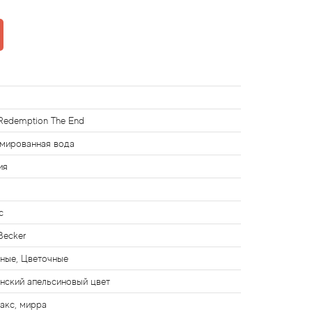
Redemption The End
мированная вода
ия
с
Becker
ные, Цветочные
нский апельсиновый цвет
акс, мирра