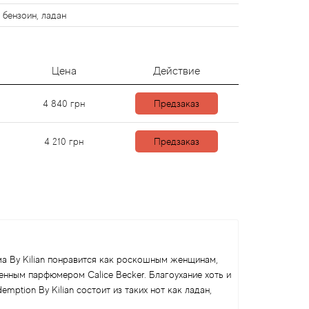
 бензоин, ладан
Цена
Действие
4 840
грн
Предзаказ
4 210
грн
Предзаказ
ома By Kilian понравится как роскошным женщинам,
енным парфюмером Calice Becker. Благоухание хоть и
ption By Kilian состоит из таких нот как ладан,