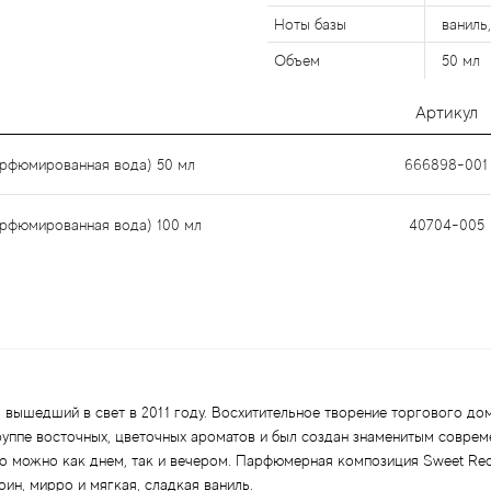
Ноты базы
ваниль,
Объем
50 мл
Артикул
парфюмированная вода) 50 мл
666898-001
парфюмированная вода) 100 мл
40704-005
т, вышедший в свет в 2011 году. Восхитительное творение торгового д
уппе восточных, цветочных ароматов и был создан знаменитым соврем
го можно как днем, так и вечером. Парфюмерная композиция Sweet Redem
оин, мирро и мягкая, сладкая ваниль.