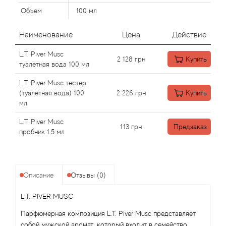
Объем
100 мл
Agonist
Наименование
Цена
Действие
Aigner
L.T. Piver Musc
2 128
грн
Купить
туалетная вода 100 мл
Aj Arabia (Widian)
L.T. Piver Musc тестер
(туалетная вода) 100
2 226
грн
Купить
Ajmal
мл
L.T. Piver Musc
Al Haramain
113
грн
Предзаказ
пробник 1.5 мл
Al Jazeera
Alaia Paris
Описание
Отзывы (0)
L.T. PIVER MUSC
Alexander McQueen
Парфюмерная композиция L.T. Piver Musc представляет
собой мужской аромат, который входит в семейство