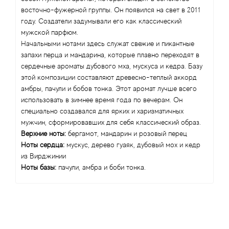
Alexandre Barthet
восточно-фужерной группы. Он появился на свет в 2011
году. Создатели задумывали его как классический
Alexandre J
мужской парфюм.
Начальными нотами здесь служат свежие и пикантные
Alfred Dunhill
запахи перца и мандарина, которые плавно переходят в
сердечные ароматы дубового мха, мускуса и кедра. Базу
Alyson Oldoini
этой композиции составляют древесно-теплый аккорд
амбры, пачули и бобов тонка. Этот аромат лучше всего
использовать в зимнее время года по вечерам. Он
Alyssa Ashley
специально создавался для ярких и харизматичных
мужчин, сформировавших для себя классический образ.
American Crew
Верхние ноты:
бергамот, мандарин и розовый перец
Ноты сердца:
мускус, дерево гуаяк, дубовый мох и кедр
Amouage
из Вирджинии
Ноты базы:
пачули, амбра и боби тонка.
Amouroud
Andre L'Arom