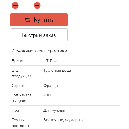
Acqua di Parma
Купить
Acqua di Sardegna
Быстрый заказ
Adidas
Основные характеристики
Aedes de Venustas
Бренд
L.T. Piver
Aerin Lauder
Вид
Туалетная вода
продукции
Affinessence
Страна
Франция
Год начала
2011
Afnan
выпуска
Пол
Для мужчин
Agatha Ruiz de la Prada
Группы
Восточные, Фужерные
ароматов
Agent Provocateur