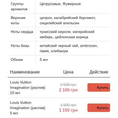
Группы
Цитрусовые, Фужерные
ароматов
Agonist
Верхние
цитрон, калабрийский бергамот,
ноты
сицилийский апельсин
Aigner
Ноты сердца
тунисский нероли, нигерийский
имбирь, цейлонская корица
Aj Arabia (Widian)
Ноты базы
китайский черный чай, ambroxan,
гваяк, олибанум
Ajmal
Объем
5 мл
Al Haramain
Наименование
Цена
Действие
Al Jazeera
Louis Vuitton
2 500 грн
Imagination (распив)
Купить
2 100
грн
Alaia Paris
10 мл
Louis Vuitton
Alexander McQueen
1 500 грн
Imagination (распив)
Купить
1 150
грн
5 мл