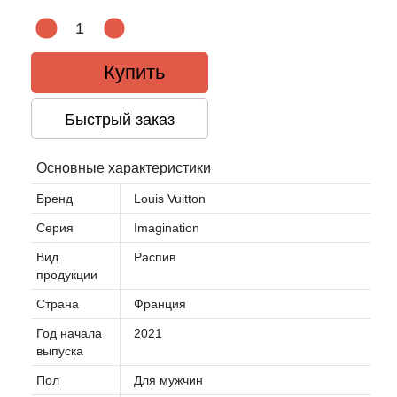
Acqua di Parma
Купить
Acqua di Sardegna
Быстрый заказ
Adidas
Основные характеристики
Aedes de Venustas
Бренд
Louis Vuitton
Aerin Lauder
Серия
Imagination
Вид
Распив
Affinessence
продукции
Страна
Франция
Afnan
Год начала
2021
Agatha Ruiz de la Prada
выпуска
Пол
Для мужчин
Agent Provocateur