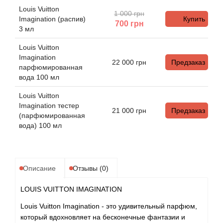
Alexandre Barthet
Louis Vuitton
1 000 грн
Imagination (распив)
Купить
700
грн
Alexandre J
3 мл
Louis Vuitton
Alfred Dunhill
Imagination
22 000
грн
Предзаказ
парфюмированная
Alyson Oldoini
вода 100 мл
Louis Vuitton
Alyssa Ashley
Imagination тестер
21 000
грн
Предзаказ
(парфюмированная
American Crew
вода) 100 мл
Amouage
Описание
Отзывы (0)
Amouroud
LOUIS VUITTON IMAGINATION
Andre L'Arom
Louis Vuitton Imagination - это удивительный парфюм,
который вдохновляет на бесконечные фантазии и