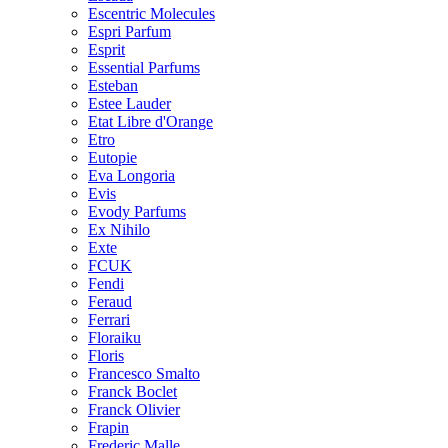
Escentric Molecules
Espri Parfum
Esprit
Essential Parfums
Esteban
Estee Lauder
Etat Libre d'Orange
Etro
Eutopie
Eva Longoria
Evis
Evody Parfums
Ex Nihilo
Exte
FCUK
Fendi
Feraud
Ferrari
Floraiku
Floris
Francesco Smalto
Franck Boclet
Franck Olivier
Frapin
Frederic Malle