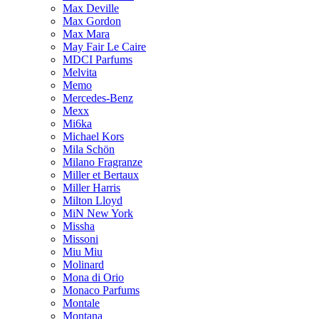
Max Deville
Max Gordon
Max Mara
May Fair Le Caire
MDCI Parfums
Melvita
Memo
Mercedes-Benz
Mexx
Mi6ka
Michael Kors
Mila Schön
Milano Fragranze
Miller et Bertaux
Miller Harris
Milton Lloyd
MiN New York
Missha
Missoni
Miu Miu
Molinard
Mona di Orio
Monaco Parfums
Montale
Montana