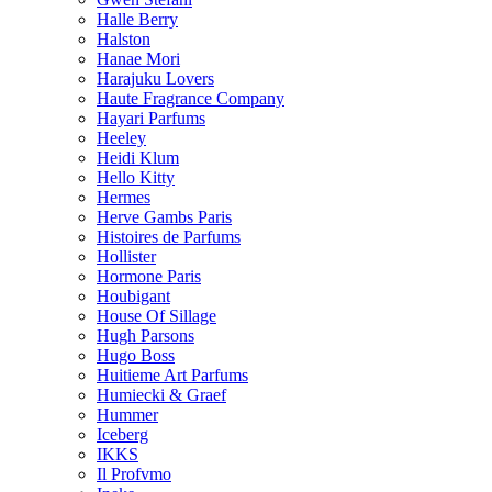
Halle Berry
Halston
Hanae Mori
Harajuku Lovers
Haute Fragrance Company
Hayari Parfums
Heeley
Heidi Klum
Hello Kitty
Hermes
Herve Gambs Paris
Histoires de Parfums
Hollister
Hormone Paris
Houbigant
House Of Sillage
Hugh Parsons
Hugo Boss
Huitieme Art Parfums
Humiecki & Graef
Hummer
Iceberg
IKKS
Il Profvmo