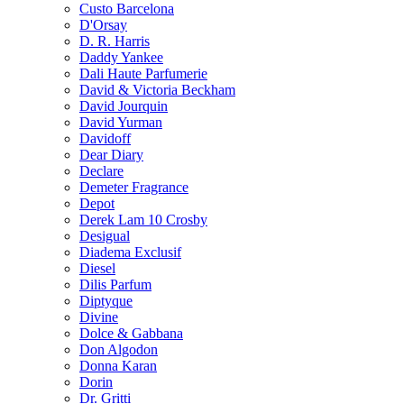
Custo Barcelona
D'Orsay
D. R. Harris
Daddy Yankee
Dali Haute Parfumerie
David & Victoria Beckham
David Jourquin
David Yurman
Davidoff
Dear Diary
Declare
Demeter Fragrance
Depot
Derek Lam 10 Crosby
Desigual
Diadema Exclusif
Diesel
Dilis Parfum
Diptyque
Divine
Dolce & Gabbana
Don Algodon
Donna Karan
Dorin
Dr. Gritti