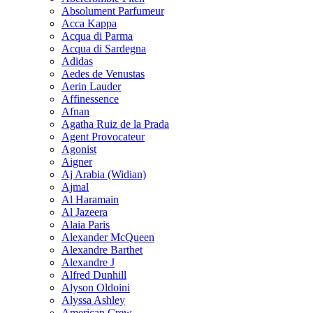
Absolument Parfumeur
Acca Kappa
Acqua di Parma
Acqua di Sardegna
Adidas
Aedes de Venustas
Aerin Lauder
Affinessence
Afnan
Agatha Ruiz de la Prada
Agent Provocateur
Agonist
Aigner
Aj Arabia (Widian)
Ajmal
Al Haramain
Al Jazeera
Alaia Paris
Alexander McQueen
Alexandre Barthet
Alexandre J
Alfred Dunhill
Alyson Oldoini
Alyssa Ashley
American Crew