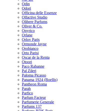
Odin
Odori
Officina delle Essenze
Olfactive Studio
Olibere Parfums
Oliver & Co.
Onyrico
Orlane
Orlov Paris
Ormonde Jayne
Orobianco
Orto Parisi
Oscar de la Renta
Otoori
Paco Rabanne
Pal Zileri
Paloma Picasso
Panama 1924 (Boellis)
Pantheon Roma
Parah
Parfico
Parfum Facteur
Parfumerie Generale
Parfums 137
Parfums BDK Paris