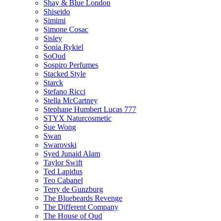
Shay & Blue London
Shiseido
Simimi
Simone Cosac
Sisley
Sonia Rykiel
SoOud
Sospiro Perfumes
Stacked Style
Starck
Stefano Ricci
Stella McCartney
Stephane Humbert Lucas 777
STYX Naturсosmetic
Sue Wong
Swan
Swarovski
Syed Junaid Alam
Taylor Swift
Ted Lapidus
Teo Cabanel
Terry de Gunzburg
The Bluebeards Revenge
The Different Company
The House of Oud