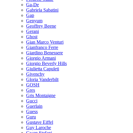
Ga-De
Gabriela Sabatini
Gap
Genyum
Geoffrey Beene
Gerani
Ghost
Gian Marco Venturi
Gianfranco Ferre
Giardino Benessere
Giorgio Armani
Giorgio Beverly Hills
Giulietta Capuleti
Givenchy
Gloria Vanderbilt
GOSH
Gres
Gris Montaigne
Gucci
Guerlain
Guess
Guru
Gustave Eiffel
Guy Laroche
Gwen Stefani