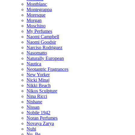
Montblanc
Montegrappa
Moresque
Morgan
Moschino
My Perfumes
Naomi Campbell
Naomi Goodsir
Narciso Rodriguez
Nasomatto
Naturally European
Nautica
Neotantric Fragrances
New Yorker
Nicki Minaj
Nikki Beach
Nikos Sculpture
Nina Ricci
Nishane
Nissan
Nobile 1942
Noran Perfumes
Novaya Zarya
Nuhi
Nu_Be