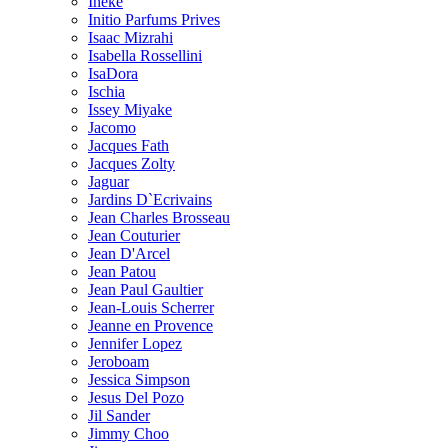
Ineke
Initio Parfums Prives
Isaac Mizrahi
Isabella Rossellini
IsaDora
Ischia
Issey Miyake
Jacomo
Jacques Fath
Jacques Zolty
Jaguar
Jardins D`Ecrivains
Jean Charles Brosseau
Jean Couturier
Jean D'Arcel
Jean Patou
Jean Paul Gaultier
Jean-Louis Scherrer
Jeanne en Provence
Jennifer Lopez
Jeroboam
Jessica Simpson
Jesus Del Pozo
Jil Sander
Jimmy Choo