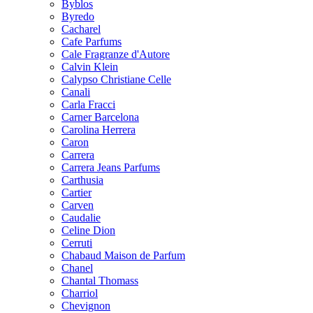
Byblos
Byredo
Cacharel
Cafe Parfums
Cale Fragranze d'Autore
Calvin Klein
Calypso Christiane Celle
Canali
Carla Fracci
Carner Barcelona
Carolina Herrera
Caron
Carrera
Carrera Jeans Parfums
Carthusia
Cartier
Carven
Caudalie
Celine Dion
Cerruti
Chabaud Maison de Parfum
Chanel
Chantal Thomass
Charriol
Chevignon