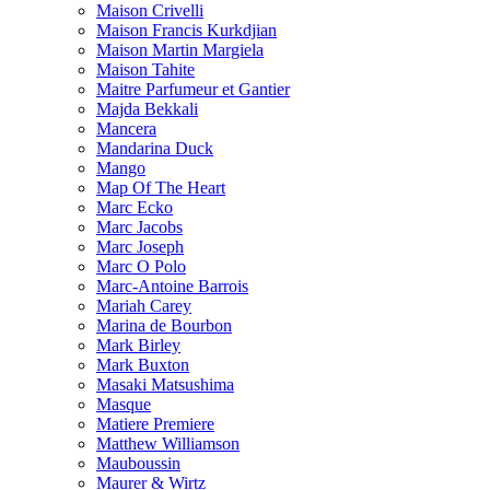
Maison Crivelli
Maison Francis Kurkdjian
Maison Martin Margiela
Maison Tahite
Maitre Parfumeur et Gantier
Majda Bekkali
Mancera
Mandarina Duck
Mango
Map Of The Heart
Marc Ecko
Marc Jacobs
Marc Joseph
Marc O Polo
Marc-Antoine Barrois
Mariah Carey
Marina de Bourbon
Mark Birley
Mark Buxton
Masaki Matsushima
Masque
Matiere Premiere
Matthew Williamson
Mauboussin
Maurer & Wirtz