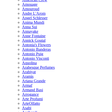
Amouage
Amouroud
Andre L'Arom
Angel Schlesser
Anima Mundi
Anna Sui
Annayake
Anne Fontaine
Annick Goutal
Antonia's Flowers
Antonio Banderas
Antonio Puig
Antonio Visconti
Aquolina
Arabesque Perfumes
Arabiyat
Aramis
Ariana Grande
Armaf
Armand Basi
Arrogance
Arte Profumi
ArteOlfatto
Asabi