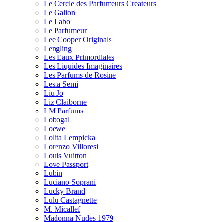
Le Cercle des Parfumeurs Createurs
Le Galion
Le Labo
Le Parfumeur
Lee Cooper Originals
Lengling
Les Eaux Primordiales
Les Liquides Imaginaires
Les Parfums de Rosine
Lesia Semi
Liu Jo
Liz Claiborne
LM Parfums
Lobogal
Loewe
Lolita Lempicka
Lorenzo Villoresi
Louis Vuitton
Love Passport
Lubin
Luciano Soprani
Lucky Brand
Lulu Castagnette
M. Micallef
Madonna Nudes 1979