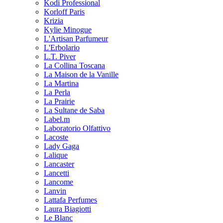
Kodi Professional
Korloff Paris
Krizia
Kylie Minogue
L'Artisan Parfumeur
L'Erbolario
L.T. Piver
La Collina Toscana
La Maison de la Vanille
La Martina
La Perla
La Prairie
La Sultane de Saba
Label.m
Laboratorio Olfattivo
Lacoste
Lady Gaga
Lalique
Lancaster
Lancetti
Lancome
Lanvin
Lattafa Perfumes
Laura Biagiotti
Le Blanc