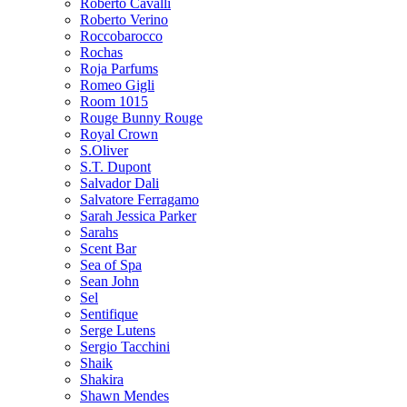
Roberto Cavalli
Roberto Verino
Roccobarocco
Rochas
Roja Parfums
Romeo Gigli
Room 1015
Rouge Bunny Rouge
Royal Crown
S.Oliver
S.T. Dupont
Salvador Dali
Salvatore Ferragamo
Sarah Jessica Parker
Sarahs
Scent Bar
Sea of Spa
Sean John
Sel
Sentifique
Serge Lutens
Sergio Tacchini
Shaik
Shakira
Shawn Mendes