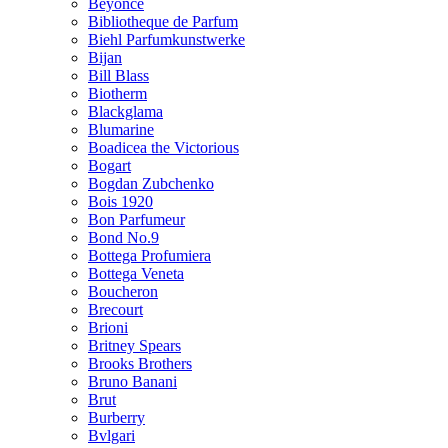
Beyonce
Bibliotheque de Parfum
Biehl Parfumkunstwerke
Bijan
Bill Blass
Biotherm
Blackglama
Blumarine
Boadicea the Victorious
Bogart
Bogdan Zubchenko
Bois 1920
Bon Parfumeur
Bond No.9
Bottega Profumiera
Bottega Veneta
Boucheron
Brecourt
Brioni
Britney Spears
Brooks Brothers
Bruno Banani
Brut
Burberry
Bvlgari