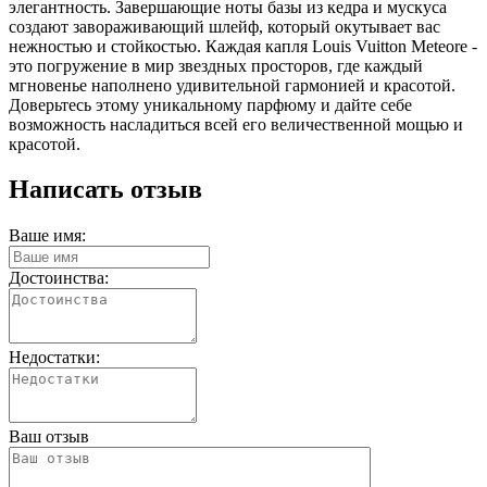
элегантность. Завершающие ноты базы из кедра и мускуса
создают завораживающий шлейф, который окутывает вас
нежностью и стойкостью. Каждая капля Louis Vuitton Meteore -
это погружение в мир звездных просторов, где каждый
мгновенье наполнено удивительной гармонией и красотой.
Доверьтесь этому уникальному парфюму и дайте себе
возможность насладиться всей его величественной мощью и
красотой.
Написать отзыв
Ваше имя:
Достоинства:
Недостатки:
Ваш отзыв