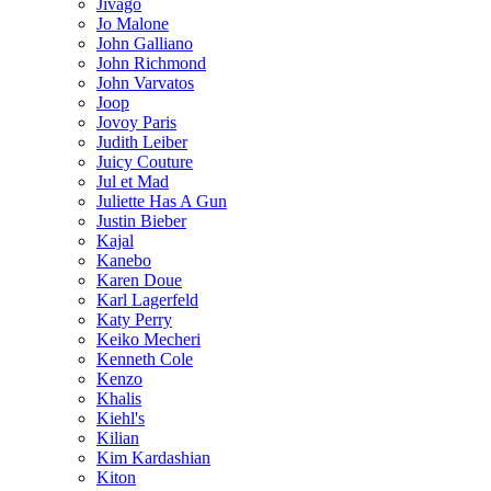
Jivago
Jo Malone
John Galliano
John Richmond
John Varvatos
Joop
Jovoy Paris
Judith Leiber
Juicy Couture
Jul et Mad
Juliette Has A Gun
Justin Bieber
Kajal
Kanebo
Karen Doue
Karl Lagerfeld
Katy Perry
Keiko Mecheri
Kenneth Cole
Kenzo
Khalis
Kiehl's
Kilian
Kim Kardashian
Kiton