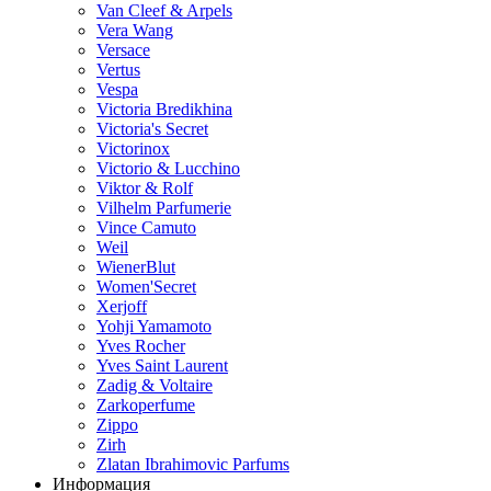
Van Cleef & Arpels
Vera Wang
Versace
Vertus
Vespa
Victoria Bredikhina
Victoria's Secret
Victorinox
Victorio & Lucchino
Viktor & Rolf
Vilhelm Parfumerie
Vince Camuto
Weil
WienerBlut
Women'Secret
Xerjoff
Yohji Yamamoto
Yves Rocher
Yves Saint Laurent
Zadig & Voltaire
Zarkoperfume
Zippo
Zirh
Zlatan Ibrahimovic Parfums
Информация