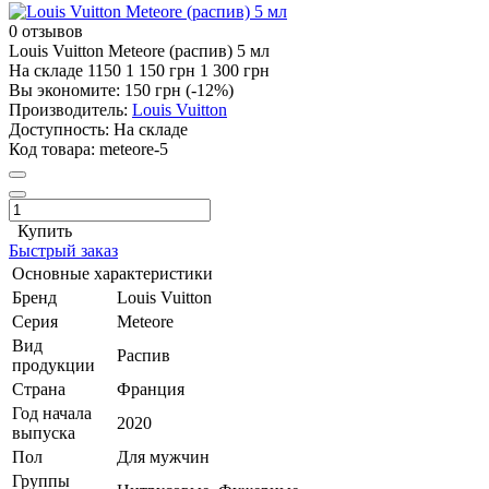
0 отзывов
Louis Vuitton Meteore (распив) 5 мл
На складе
1150
1 150 грн
1 300 грн
Вы экономите:
150 грн (-12%)
Производитель:
Louis Vuitton
Доступность:
На складе
Код товара:
meteore-5
Купить
Быстрый заказ
Основные характеристики
Бренд
Louis Vuitton
Серия
Meteore
Вид
Распив
продукции
Страна
Франция
Год начала
2020
выпуска
Пол
Для мужчин
Группы