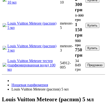
Купить
10 мл
10
300
грн
1 300
грн
Louis Vuitton Meteore (распив)
meteore-
1
Купить
5 мл
5
150
грн
900
грн
Louis Vuitton Meteore (распив)
meteore-
Купить
750
3 мл
3
грн
Louis Vuitton Meteore тестер
34
54912-
(парфюмированная вода) 100
849
Предзаказ
005
мл
грн
Нишевая парфюмерия
Louis Vuitton Meteore (распив) 5 мл
Louis Vuitton Meteore (распив) 5 мл