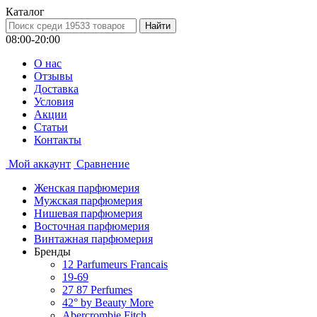
Каталог
08:00-20:00
О нас
Отзывы
Доставка
Условия
Aкции
Статьи
Контакты
Мой аккаунт
Сравнение
Женская парфюмерия
Мужская парфюмерия
Нишевая парфюмерия
Восточная парфюмерия
Винтажная парфюмерия
Бренды
12 Parfumeurs Francais
19-69
27 87 Perfumes
42° by Beauty More
Abercrombie Fitch