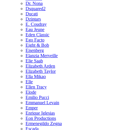
Dr. Nona
Dsquared2
Ducati
Dzintars
E. Coudray
Eau Jeune
Eden Classic
Ego Facto
Eight & Bob
Eisenberg
Elanzia Merveille
Elie Saab
Elizabeth Arden
Elizabeth Taylor
Ella Mikao
Elle
Ellen Tracy
Elode
Emilio Pucci
Emmanuel Levain
Emper
Enrique Iglesias
Eon Productions
Ermenegildo Zegna
Escada