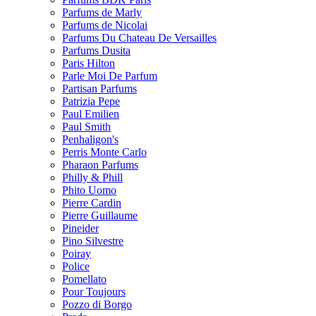
Parfums de Marly
Parfums de Nicolai
Parfums Du Chateau De Versailles
Parfums Dusita
Paris Hilton
Parle Moi De Parfum
Partisan Parfums
Patrizia Pepe
Paul Emilien
Paul Smith
Penhaligon's
Perris Monte Carlo
Pharaon Parfums
Philly & Phill
Phito Uomo
Pierre Cardin
Pierre Guillaume
Pineider
Pino Silvestre
Poiray
Police
Pomellato
Pour Toujours
Pozzo di Borgo