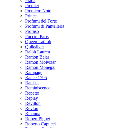
Prada
Premier
Premiere Note
Prince
Profumi del Forte
Profumi di Pantelleria
Proraso
Puccini Paris
Queen Latifah
Quiksilver
Ralph Lauren
Ramon Bejar
Ramon Molvizar
Ramon Monegal
Rampage
Rance 1795
Rania J
Reminiscence
Repetto
Replay
Revillon
Revlon
Rihanna
Robert Piguet
Roberto Capucci