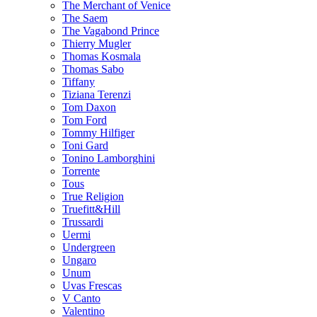
The Merchant of Venice
The Saem
The Vagabond Prince
Thierry Mugler
Thomas Kosmala
Thomas Sabo
Tiffany
Tiziana Terenzi
Tom Daxon
Tom Ford
Tommy Hilfiger
Toni Gard
Tonino Lamborghini
Torrente
Tous
True Religion
Truefitt&Hill
Trussardi
Uermi
Undergreen
Ungaro
Unum
Uvas Frescas
V Canto
Valentino