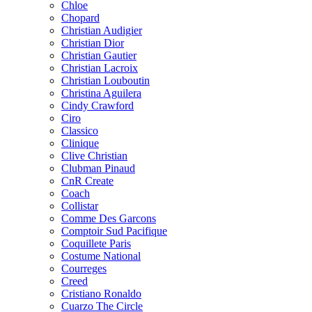
Chloe
Chopard
Christian Audigier
Christian Dior
Christian Gautier
Christian Lacroix
Christian Louboutin
Christina Aguilera
Cindy Crawford
Ciro
Classico
Clinique
Clive Christian
Clubman Pinaud
CnR Create
Coach
Collistar
Comme Des Garcons
Comptoir Sud Pacifique
Coquillete Paris
Costume National
Courreges
Creed
Cristiano Ronaldo
Cuarzo The Circle