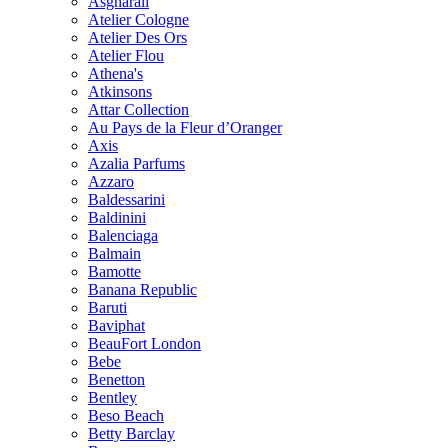
Asgharali
Atelier Cologne
Atelier Des Ors
Atelier Flou
Athena's
Atkinsons
Attar Collection
Au Pays de la Fleur d’Oranger
Axis
Azalia Parfums
Azzaro
Baldessarini
Baldinini
Balenciaga
Balmain
Bamotte
Banana Republic
Baruti
Baviphat
BeauFort London
Bebe
Benetton
Bentley
Beso Beach
Betty Barclay