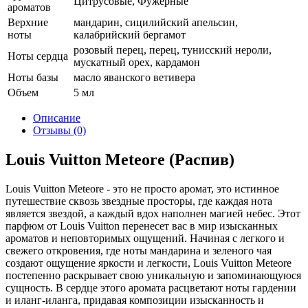
Цитрусовые, Фужерные
ароматов
Верхние
мандарин, сицилийский апельсин,
ноты
калабрийский бергамот
розовый перец, перец, тунисский нероли,
Ноты сердца
мускатный орех, кардамон
Ноты базы
масло яванского ветивера
Объем
5 мл
Описание
Отзывы (0)
Louis Vuitton Meteore (Распив)
Louis Vuitton Meteore - это не просто аромат, это истинное
путешествие сквозь звездные просторы, где каждая нота
является звездой, а каждый вдох наполнен магией небес. Этот
парфюм от Louis Vuitton перенесет вас в мир изысканных
ароматов и неповторимых ощущений. Начиная с легкого и
свежего откровения, где ноты мандарина и зеленого чая
создают ощущение яркости и легкости, Louis Vuitton Meteore
постепенно раскрывает свою уникальную и запоминающуюся
сущность. В сердце этого аромата расцветают ноты гардении
и иланг-иланга, придавая композиции изысканность и