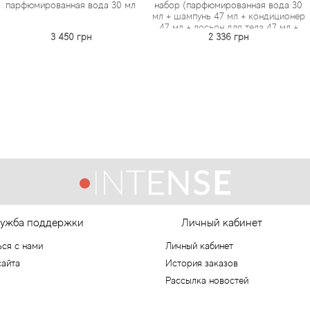
анная вода 30 мл
набор (парфюмированная вода 30
в
мл + шампунь 47 мл + кондиционер
47 мл + лосьон для тела 47 мл +
450 грн
2 336 грн
3
гель для душа 47 мл)
ужба поддержки
Личный кабинет
ься с нами
Личный кабинет
сайта
История заказов
Рассылка новостей