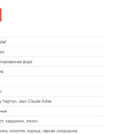
llef
xic
мированная вода
ия
с
y Nejman, Jean Claude Astier
чные
от, кардамон, лимон
онка, конопля, корица, черная смородина