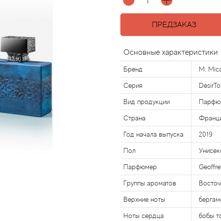
ПРЕДЗАКАЗ
Основные характеристики
Бренд
M. Mica
Серия
DesirTo
Вид продукции
Парфю
Страна
Франц
Год начала выпуска
2019
Пол
Унисек
Парфюмер
Geoffre
Группы ароматов
Восто
Верхние ноты
бергам
Ноты сердца
бобы т