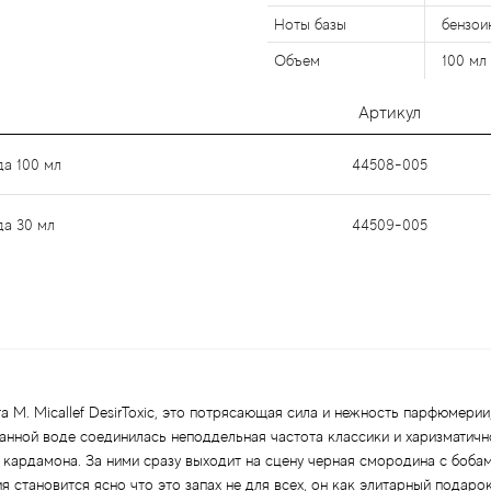
Ноты базы
бензоин
Объем
100 мл
Артикул
да 100 мл
44508-005
да 30 мл
44509-005
M. Micallef DesirToxic, это потрясающая сила и нежность парфюмерии,
анной воде соединилась неподдельная частота классики и харизматичн
 кардамона. За ними сразу выходит на сцену черная смородина с боба
 становится ясно что это запах не для всех, он как элитарный подаро