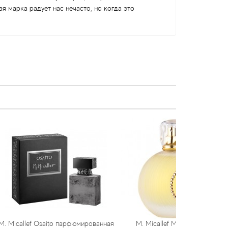
я марка радует нас нечасто, но когда это
saito парфюмированная
M. Micallef Mon Parfum
M. Mi