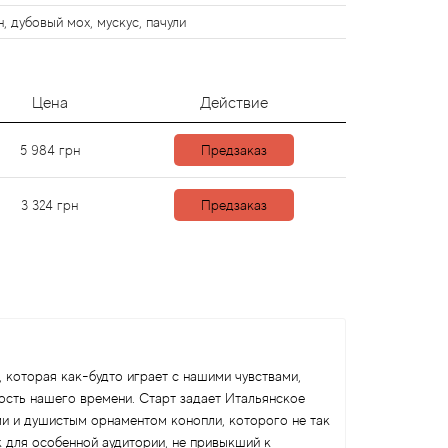
, дубовый мох, мускус, пачули
Цена
Действие
5 984
грн
Предзаказ
3 324
грн
Предзаказ
 которая как-будто играет с нашими чувствами,
ость нашего времени. Старт задает Итальянское
ми и душистым орнаментом конопли, которого не так
к для особенной аудитории, не привыкший к