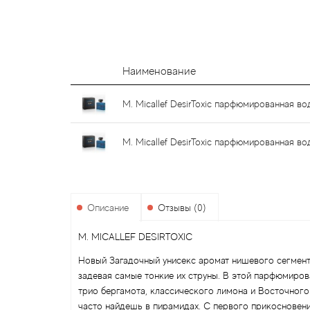
Наименование
M. Micallef DesirToxic парфюмированная во
M. Micallef DesirToxic парфюмированная во
Описание
Отзывы (0)
M. MICALLEF DESIRTOXIC
Новый Загадочный унисекс аромат нишевого сегмента 
задевая самые тонкие их струны. В этой парфюмиров
трио бергамота, классического лимона и Восточного
часто найдешь в пирамидах. С первого прикосновения