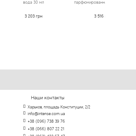
ода 30 мл
парфюмированная вода 30 мл
парфюмир
 203 грн
3 516 грн
Наши контакты
Харьков, площадь Конституции, 2/2
info@intense.com.ua
+38 (096) 738 39 76
+38 (066) 807 22 21