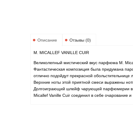
Описание
Отзывы (0)
M. MICALLEF VANILLE CUIR
Великолепный мистический вкус парфюма M. Mical
Фантастическая композиция была придумана парф
отлично подойдут прекрасной обольстительнице л
Верхние ноты этой приятной смеси выражены нот
Долгоиграющий шлейф чарующей парфюмерии выр
Micallef Vanille Cuir соединил в себе очарование 