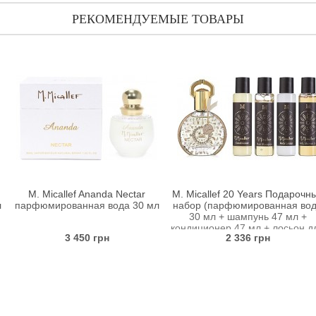
РЕКОМЕНДУЕМЫЕ ТОВАРЫ
lef Ananda Nectar
M. Micallef 20 Years Подарочный
M. 
ванная вода 30 мл
набор (парфюмированная вода
парфюмир
30 мл + шампунь 47 мл +
кондиционер 47 мл + лосьон для
 450 грн
2 336 грн
тела 47 мл + гель для душа 47
мл)