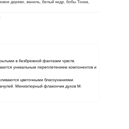
овое дерево, ваниль, белый кедр, бобы Тонка,
л
крытыми в безбрежной фантазии чувств.
ичаются уникальным переплетением компонентов и
еливаются цветочными благоуханиями.
чулей. Миниатюрный флакончик духов M.