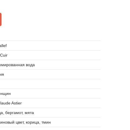
llef
 Cuir
мированная вода
ия
енщин
laude Astier
а, бергамот, мята
иновый цвет, корица, тмин