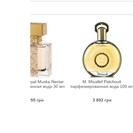
Royal Muska Nectar
M. Micallef Patchouli
M. Mical
анная вода 30 мл
парфюмированная вода 100 мл
парфюмиро
355 грн
3 892 грн
3