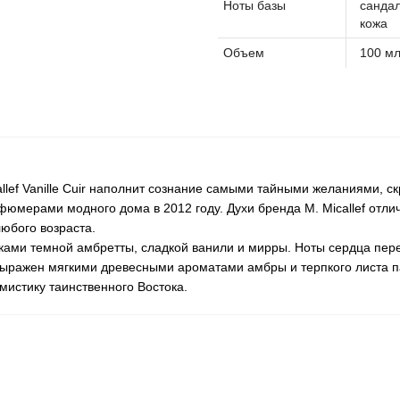
Ноты базы
сандал
кожа
Объем
100 м
lef Vanille Cuir наполнит сознание самыми тайными желаниями, с
юмерами модного дома в 2012 году. Духи бренда M. Micallef отл
юбого возраста.
ками темной амбретты, сладкой ванили и мирры. Ноты сердца пер
ажен мягкими древесными ароматами амбры и терпкого листа па
и мистику таинственного Востока.